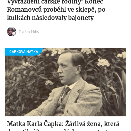
Vyvraždění carské rodiny: Konec
Romanovců proběhl ve sklepě, po
kulkách následovaly bajonety
Martin Miko
Matka Karla Čapka: Žárlivá žena, která