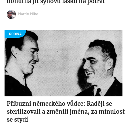
donutila jít synovu lásku na potrat
Martin Miko
Příbuzní německého vůdce: Raději se
sterilizovali a změnili jména, za minulost
se stydí