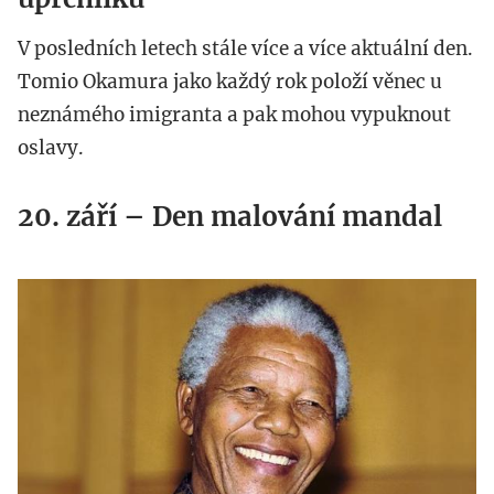
V posledních letech stále více a více aktuální den.
Tomio Okamura jako každý rok položí věnec u
neznámého imigranta a pak mohou vypuknout
oslavy.
20. září – Den malování mandal
httpwww.history.com_.jpeg