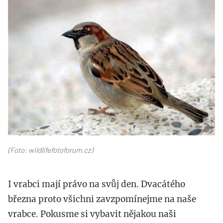
wildlifefotoforum.cz_.jpg
(Foto: wildlifefotoforum.cz)
I vrabci mají právo na svůj den. Dvacátého
března proto všichni zavzpomínejme na naše
vrabce. Pokusme si vybavit nějakou naši