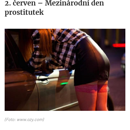
2. červen – Mezinárodní den
prostitutek
httpwww.ozy_.com_.jpg
(Foto: www.ozy.com)