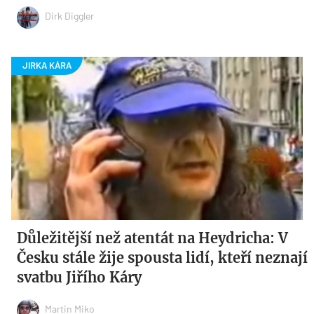
Dirk Diggler
Důležitější než atentát na Heydricha: V
Česku stále žije spousta lidí, kteří neznají
svatbu Jiřího Káry
Martin Miko