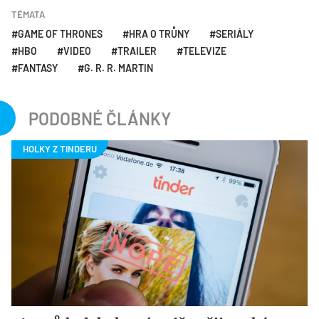
TÉMATA
GAME OF THRONES
HRA O TRŮNY
SERIÁLY
HBO
VIDEO
TRAILER
TELEVIZE
FANTASY
G. R. R. MARTIN
PODOBNÉ ČLÁNKY