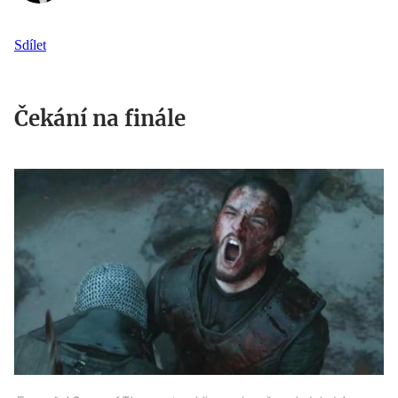
Sdílet
Čekání na finále
maxresdefault.jpg