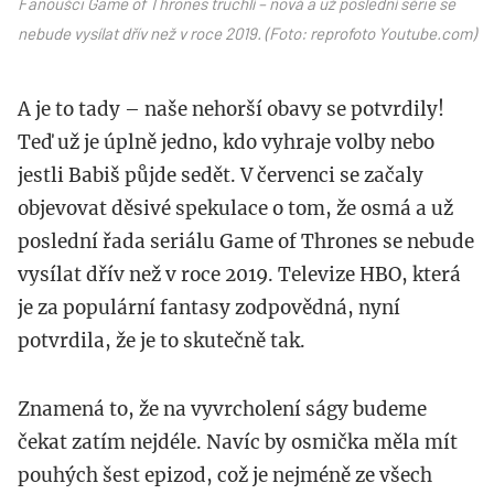
Fanoušci Game of Thrones truchlí – nová a už poslední série se
nebude vysílat dřív než v roce 2019. (Foto: reprofoto Youtube.com)
A je to tady – naše nehorší obavy se potvrdily!
Teď už je úplně jedno, kdo vyhraje volby nebo
jestli Babiš půjde sedět. V červenci se začaly
objevovat děsivé spekulace o tom, že osmá a už
poslední řada seriálu Game of Thrones se nebude
vysílat dřív než v roce 2019. Televize HBO, která
je za populární fantasy zodpovědná, nyní
potvrdila, že je to skutečně tak.
Znamená to, že na vyvrcholení ságy budeme
čekat zatím nejdéle. Navíc by osmička měla mít
pouhých šest epizod, což je nejméně ze všech