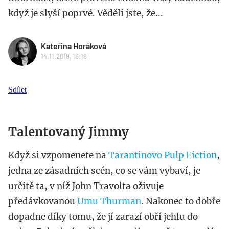
když je slyší poprvé. Věděli jste, že...
Kateřina Horáková
14.11.2019, 16:19
Sdílet
Talentovaný Jimmy
Když si vzpomenete na
Tarantinovo
Pulp Fiction
,
jedna ze zásadních scén, co se vám vybaví, je
určitě ta, v níž John Travolta oživuje
předávkovanou
Umu Thurman
. Nakonec to dobře
dopadne díky tomu, že jí zarazí obří jehlu do