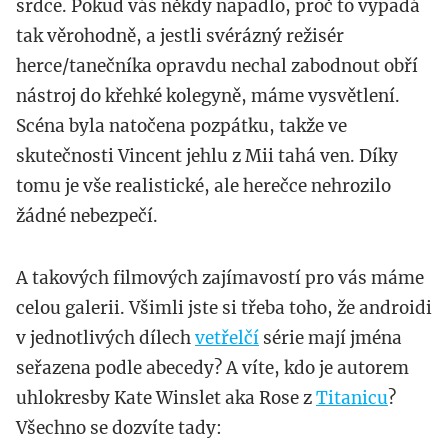
srdce. Pokud vás někdy napadlo, proč to vypadá
tak věrohodně, a jestli svérázný režisér
herce/tanečníka opravdu nechal zabodnout obří
nástroj do křehké kolegyně, máme vysvětlení.
Scéna byla natočena pozpátku, takže ve
skutečnosti Vincent jehlu z Mii tahá ven. Díky
tomu je vše realistické, ale herečce nehrozilo
žádné nebezpečí.
A takových filmových zajímavostí pro vás máme
celou galerii. Všimli jste si třeba toho, že androidi
v jednotlivých dílech
vetřelčí
série mají jména
seřazena podle abecedy? A víte, kdo je autorem
uhlokresby Kate Winslet aka Rose z
Titanicu
?
Všechno se dozvíte tady: