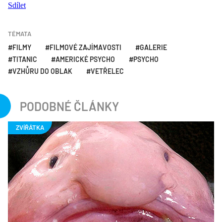
Sdílet
TÉMATA
FILMY
FILMOVÉ ZAJÍMAVOSTI
GALERIE
TITANIC
AMERICKÉ PSYCHO
PSYCHO
VZHŮRU DO OBLAK
VETŘELEC
PODOBNÉ ČLÁNKY