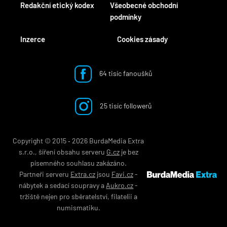
Redakční etický kodex
Všeobecné obchodní
podmínky
Inzerce
Cookies zásady
64 tisíc fanoušků
25 tisíc followerů
Copyright © 2015 ‐ 2026 BurdaMedia Extra
s.r.o., šíření obsahu serveru
G.cz
je bez
písemného souhlasu zakázáno.
Partneři serveru
Extra.cz
jsou
Favi.cz
-
nábytek
a
sedací soupravy
a
Aukro.cz
-
tržiště nejen pro
sběratelství
,
filatelii
a
numismatiku
.