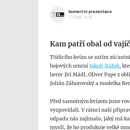
komerční prezentace
1.7.2020, 10:00
Kam patří obal od vají
Třídicího kvízu se zatím zúčast
bojových umění
Jakub Štáfek
, kte
herec Jiří Mádl, Oliver Pape z ob
Julián Záhorovský a modelka 
Před samotným kvízem jsme rovně
vyzpovídali. V rámci naší přip
odpadu nás zajímalo, jaký má ka
myslí, že ho produkuje velké množ