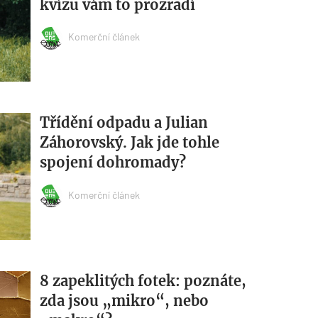
kvízu vám to prozradí
Komerční článek
Třídění odpadu a Julian
Záhorovský. Jak jde tohle
spojení dohromady?
Komerční článek
8 zapeklitých fotek: poznáte,
zda jsou „mikro“, nebo