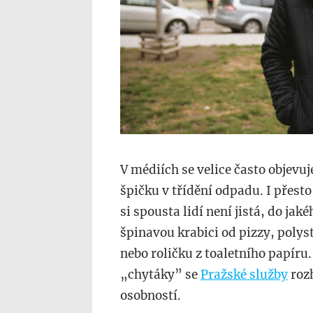
V médiích se velice často objevu
špičku v třídění odpadu. I přest
si spousta lidí není jistá, do jake
špinavou krabici od pizzy, polysty
nebo roličku z toaletního papíru. 
„chytáky” se
Pražské služby
rozh
osobností.