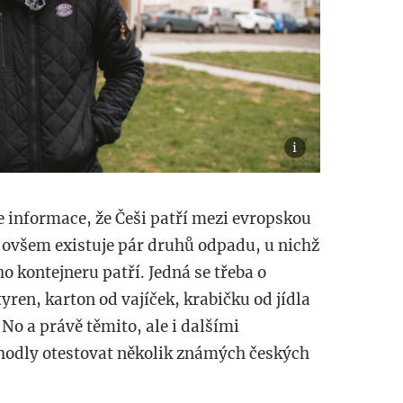
je informace, že Češi patří mezi evropskou
o ovšem existuje pár druhů odpadu, u nichž
́ho kontejneru patří. Jedná se třeba o
ren, karton od vajíček, krabičku od jídla
No a právě těmito, ale i dalšími
odly otestovat několik známých českých