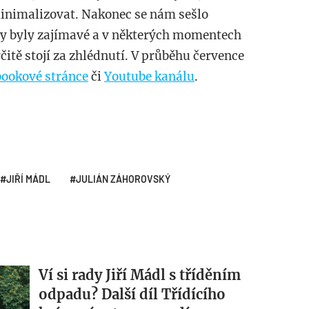
 minimalizovat. Nakonec se nám sešlo
́zy byly zajímavé a v některých momentech
rčitě stojí za zhlédnutí. V průběhu července
bookové stránce
či
Youtube kanálu
.
JIŘÍ MÁDL
JULIÁN ZÁHOROVSKÝ
Ví si rady Jiří Mádl s tříděním
odpadu? Další díl Třídícího