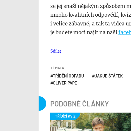
se jej snaží nějakým způsobem
mnoho kvalitních odpovědí, kvi
i velice zábavné, a tak ta videa u
je budete moci najít na naší
face
Sdílet
TÉMATA
TŘÍDĚNÍ ODPADU
JAKUB ŠTÁFEK
OLIVER PAPE
PODOBNÉ ČLÁNKY