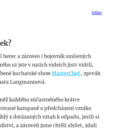
Sdílet
ček?
nil herec a zároveň i bojovník smíšených
rého už jste v našich videích jistě viděli,
líbené kuchařské show
MasterChef
, zpěvák
Renata Langmannová.
ž každého zúčastněného krátce
ravované kampaně o předcházení vzniku
ždý z dotázaných vztah k odpadu, jestli si
ství, a zároveň jsme chtěli slyšet, zdali