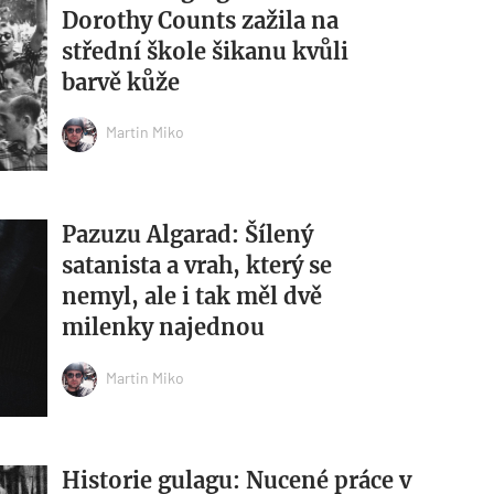
Dorothy Counts zažila na
střední škole šikanu kvůli
barvě kůže
Martin Miko
Pazuzu Algarad: Šílený
satanista a vrah, který se
nemyl, ale i tak měl dvě
milenky najednou
Martin Miko
Historie gulagu: Nucené práce v