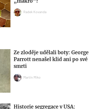
„makro“?
Radek Kovanda
Ze zloděje udělali boty: George
Parrott nenašel klid ani po své
smrti
Martin Miko
Historie segregace v USA: