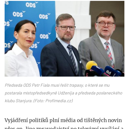
stanjura
fiala
Předseda ODS Petr Fiala musí řešit trapasy, o které se mu
postarala místopředsedkyně Udženija a předseda poslaneckého
klubu Stanjura. (Foto: Profimedia.cz)
Vyjádření politiků plní média od tištěných novin
přes on-line zpravodajství po televizní vysílání a