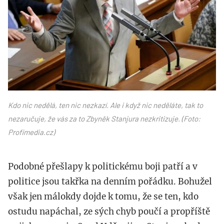
Kdo nic nedělá, ten nic nezkazí. Ale i když nic neděláte, tak to
nezaručuje, že vás za to Zbyněk Stanjura nezkritizuje. (Foto:
Profimedia.cz)
Podobné přešlapy k politickému boji patří a v
politice jsou takřka na denním pořádku. Bohužel
však jen málokdy dojde k tomu, že se ten, kdo
ostudu napáchal, ze sých chyb poučí a propříště