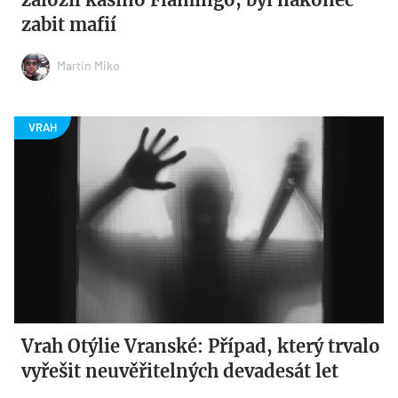
zabit mafií
Martin Miko
Vrah Otýlie Vranské: Případ, který trvalo
vyřešit neuvěřitelných devadesát let