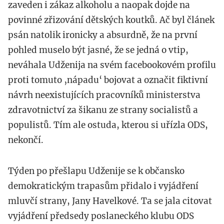
zaveden i zákaz alkoholu a naopak dojde na
povinné zřizování dětských koutků. Ač byl článek
psán natolik ironicky a absurdně, že na první
pohled muselo být jasné, že se jedná o vtip,
neváhala Udženija na svém facebookovém profilu
proti tomuto ‚nápadu‘ bojovat a označit fiktivní
návrh neexistujících pracovníků ministerstva
zdravotnictví za šikanu ze strany socialistů a
populistů. Tím ale ostuda, kterou si uřízla ODS,
nekončí.
Týden po přešlapu Udženije se k občansko
demokratickým trapasům přidalo i vyjádření
mluvčí strany, Jany Havelkové. Ta se jala citovat
vyjádření předsedy poslaneckého klubu ODS