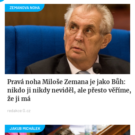
Pravá noha Miloše Zemana je jako Bůh:
nikdo ji nikdy neviděl, ale přesto věříme,
že ji má
redakce G.cz