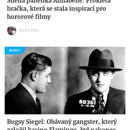
Šílená panenka Annabelle: Prokletá
hračka, která se stala inspirací pro
hororové filmy
Martin Miko
Bugsy Siegel: Obávaný gangster, který
založil kasino Flamingo, byl nakonec