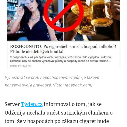
Vymezovat se proti nepochopeným vtipům je takové
konzervativní a pravicové. (Foto: facebook.com)
Server
Týden.cz
informoval o tom, jak se
Udženija nechala unést satirickým článkem o
tom, že v hospodách po zákazu cigaret bude