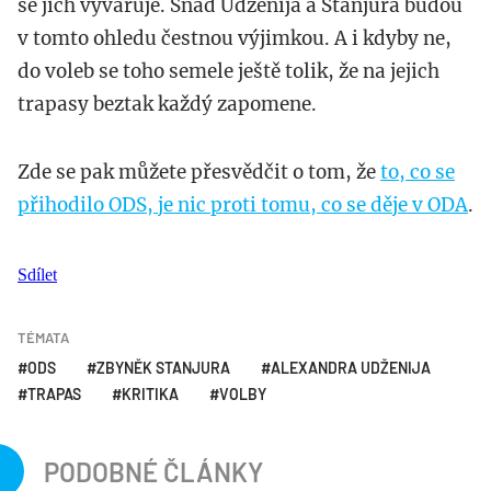
se jich vyvaruje. Snad Udženija a Stanjura budou
v tomto ohledu čestnou výjimkou. A i kdyby ne,
do voleb se toho semele ještě tolik, že na jejich
trapasy beztak každý zapomene.
Zde se pak můžete přesvědčit o tom, že
to, co se
přihodilo ODS, je nic proti tomu, co se děje v ODA
.
Sdílet
TÉMATA
ODS
ZBYNĚK STANJURA
ALEXANDRA UDŽENIJA
TRAPAS
KRITIKA
VOLBY
PODOBNÉ ČLÁNKY