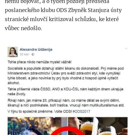
němu bojovat, a o týden později předseda
poslaneckého klubu ODS Zbyněk Stanjura ústy
stranické mluvčí kritizoval schůzku, ke které
vůbec nedošlo.
odt.jpg