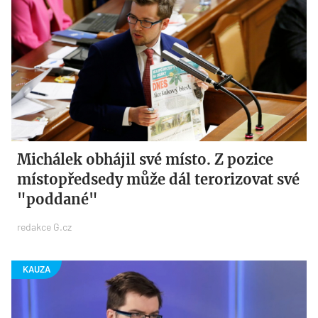
Michálek obhájil své místo. Z pozice
místopředsedy může dál terorizovat své
"poddané"
redakce G.cz