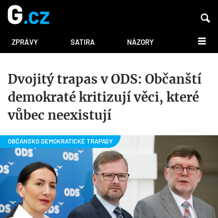
DALŠÍ
ZPRÁVY
SATIRA
NÁZORY
Dvojitý trapas v ODS: Občanští
demokraté kritizují věci, které
vůbec neexistují