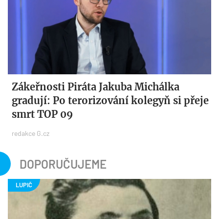
Zákeřnosti Piráta Jakuba Michálka
gradují: Po terorizování kolegyň si přeje
smrt TOP 09
redakce G.cz
DOPORUČUJEME