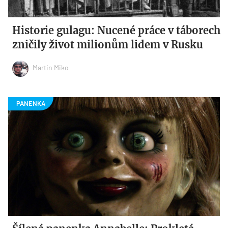
Historie gulagu: Nucené práce v táborech
zničily život milionům lidem v Rusku
Martin Miko