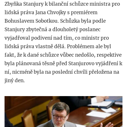
Zbyňka Stanjury k bilanční schůzce ministra pro
lidská práva Jana Chvojky s premiérem
Bohuslavem Sobotkou. Schůzka byla podle
Stanjury zbytečná a dlouholetý poslanec
vyjadřoval podivení nad tím, co ministr pro
lidská práva vlastně dělá. Problémem ale byl
fakt, že k dané schůzce vůbec nedošlo, respektive
byla plánovaná těsně před Stanjurovo vyjádření k
ní, nicméně byla na poslední chvíli přeložena na
jiný den.
profimedia-
0331961187.jpg