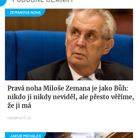
Pravá noha Miloše Zemana je jako Bůh:
nikdo ji nikdy neviděl, ale přesto věříme,
že ji má
redakce G.cz