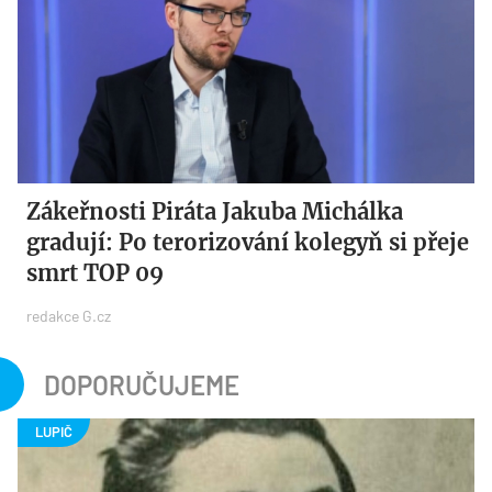
Zákeřnosti Piráta Jakuba Michálka
gradují: Po terorizování kolegyň si přeje
smrt TOP 09
redakce G.cz
DOPORUČUJEME