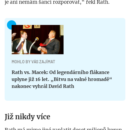
je ani nemám šanci rozporovat,“ řekl Rath.
MOHLO BY VÁS ZAJÍMAT
Rath vs. Macek: Od legendárního flákance
uplyne již 16 let. „Bitvu na valné hromadě“
nakonec vyhrál David Rath
Již nikdy více
Rath má mimo jiné zaplatit deset milionů korun,