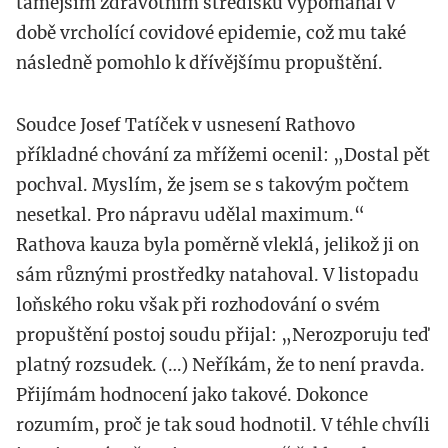
tamějším zdravotním středisku vypomáhal v
době vrcholící covidové epidemie, což mu také
následně pomohlo k dřívějšímu propuštění.
Soudce Josef Tatíček v usnesení Rathovo
příkladné chování za mřížemi ocenil: „Dostal pět
pochval. Myslím, že jsem se s takovým počtem
nesetkal. Pro nápravu udělal maximum.“
Rathova kauza byla poměrně vleklá, jelikož ji on
sám různými prostředky natahoval. V listopadu
loňského roku však při rozhodování o svém
propuštění postoj soudu přijal: „Nerozporuju teď
platný rozsudek. (…) Neříkám, že to není pravda.
Přijímám hodnocení jako takové. Dokonce
rozumím, proč je tak soud hodnotil. V téhle chvíli