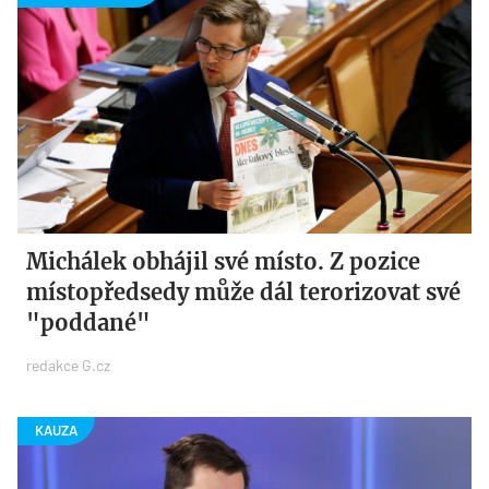
Michálek obhájil své místo. Z pozice
místopředsedy může dál terorizovat své
"poddané"
redakce G.cz