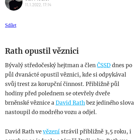
11.1.2022, 17:14
Sdílet
Rath opustil věznici
Bývalý středočeský hejtman a člen
ČSSD
dnes po
půl dvanácté opustil věznici, kde si odpykával
svůj trest za korupční činnost. Přibližně půl
hodiny před polednem se otevřely dveře
brněnské věznice a
David Rath
bez jediného slova
nastoupil do modrého vozu a odjel.
David Rath ve
vězení
strávil přibližně 3,5 roku, i