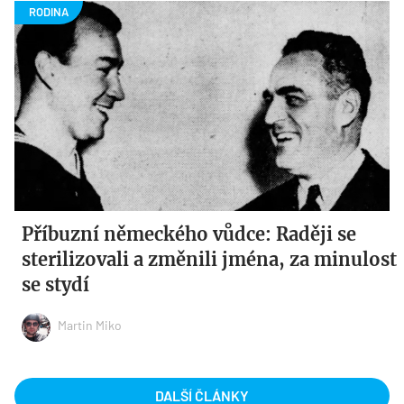
Příbuzní německého vůdce: Raději se
sterilizovali a změnili jména, za minulost
se stydí
Martin Miko
DALŠÍ ČLÁNKY