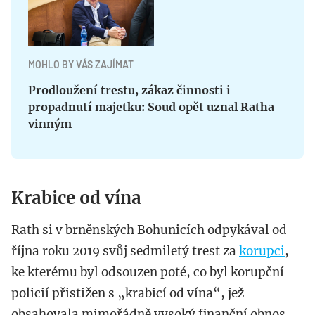
MOHLO BY VÁS ZAJÍMAT
Prodloužení trestu, zákaz činnosti i
propadnutí majetku: Soud opět uznal Ratha
vinným
Krabice od vína
Rath si v brněnských Bohunicích odpykával od
října roku 2019 svůj sedmiletý trest za
korupci
,
ke kterému byl odsouzen poté, co byl korupční
policií přistižen s „krabicí od vína“, jež
obsahovala mimořádně vysoký finanční obnos.