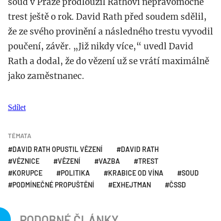
soud v Praze prodloužil Rathovi nepravomocně
trest ještě o rok. David Rath před soudem sdělil,
že ze svého provinění a následného trestu vyvodil
poučení, závěr. „Již nikdy více,“ uvedl David
Rath a dodal, že do vězení už se vrátí maximálně
jako zaměstnanec.
Sdílet
TÉMATA
DAVID RATH OPUSTIL VĚZENÍ
DAVID RATH
VĚZNICE
VĚZENÍ
VAZBA
TREST
KORUPCE
POLITIKA
KRABICE OD VÍNA
SOUD
PODMÍNEČNÉ PROPUŠTĚNÍ
EXHEJTMAN
ČSSD
PODOBNÉ ČLÁNKY