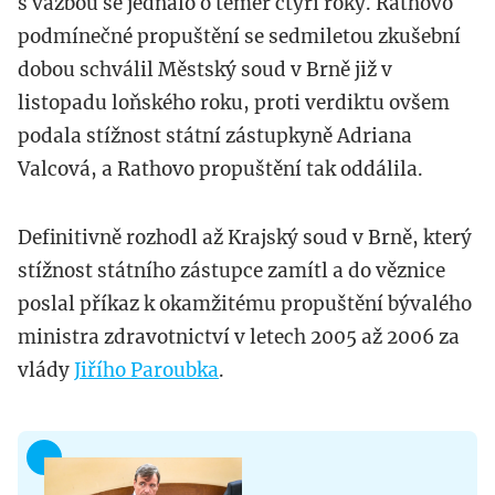
s vazbou se jednalo o téměř čtyři roky. Rathovo
podmínečné propuštění se sedmiletou zkušební
dobou schválil Městský soud v Brně již v
listopadu loňského roku, proti verdiktu ovšem
podala stížnost státní zástupkyně Adriana
Valcová, a Rathovo propuštění tak oddálila.
Definitivně rozhodl až Krajský soud v Brně, který
stížnost státního zástupce zamítl a do věznice
poslal příkaz k okamžitému propuštění bývalého
ministra zdravotnictví v letech 2005 až 2006 za
vlády
Jiřího Paroubka
.