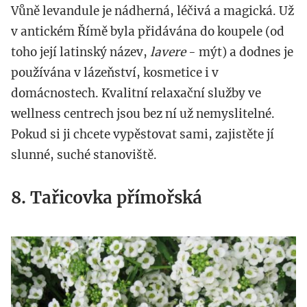
Vůně levandule je nádherná, léčivá a magická. Už
v antickém Římě byla přidávána do koupele (od
toho její latinský název,
lavere
- mýt) a dodnes je
používána v lázeňství, kosmetice i v
domácnostech. Kvalitní relaxační služby ve
wellness centrech jsou bez ní už nemyslitelné.
Pokud si ji chcete vypěstovat sami, zajistěte jí
slunné, suché stanoviště.
8. Tařicovka přímořská
sweet_alyssum.jpg