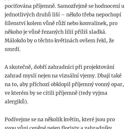
pociťována příjemně. Samozřejmě se hodnocení u
jednotlivých druhů liší – někdo třeba nepochopí
šílenství kolem vůně růží nebo konvalinek, pro
někoho je vůně řezaných lilií příliš sladká.
Málokdo by o těchto květinách ovšem řekl, že
smrdí.
A skutečně, dobří zahradníci při projektování
zahrad myslí nejen na vizuální vjemy. Dbají také
na to, aby příchozí obklopil příjemný vonný opar,
ve kterém by se cítili příjemně (tedy vyjma
alergiků).
Podívejme se na několik květin, které jsou pro
svou vůni ceněné nejen floristy a zahradníky.