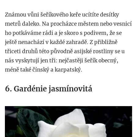
Známou vůni šeříkového keře ucítíte desítky
metrů daleko. Na procházce městem nebo vesnicí
ho potkáváme rádi a je skoro s podivem, že se
ještě nenachází v každé zahradě. Z přibližně
třiceti druhů této původně asijské rostliny se u
nás vyskytují jen tři: nejčastěji šeřík obecný,
méně také čínský a karpatský.
6. Gardénie jasmínovitá
gardenie.jpg