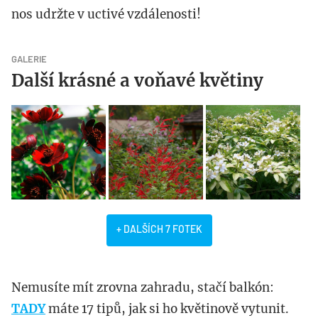
nos udržte v uctivé vzdálenosti!
GALERIE
Další krásné a voňavé květiny
+ DALŠÍCH 7 FOTEK
Nemusíte mít zrovna zahradu, stačí balkón:
TADY
máte 17 tipů, jak si ho květinově vytunit.