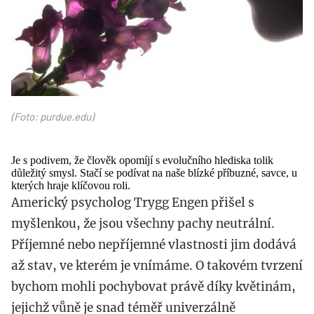
(Foto: purdue.edu)
Je s podivem, že člověk opomíjí s evolučního hlediska tolik
důležitý smysl. Stačí se podívat na naše blízké příbuzné, savce, u
kterých hraje klíčovou roli.
Americký psycholog Trygg Engen přišel s
myšlenkou, že jsou všechny pachy neutrální.
Příjemné nebo nepříjemné vlastnosti jim dodává
až stav, ve kterém je vnímáme. O takovém tvrzení
bychom mohli pochybovat právě díky květinám,
jejichž vůně je snad téměř univerzálně