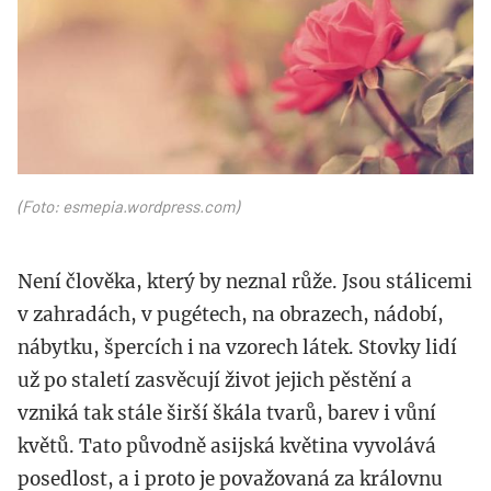
(Foto: esmepia.wordpress.com)
Není člověka, který by neznal růže. Jsou stálicemi
v zahradách, v pugétech, na obrazech, nádobí,
nábytku, špercích i na vzorech látek. Stovky lidí
už po staletí zasvěcují život jejich pěstění a
vzniká tak stále širší škála tvarů, barev i vůní
květů. Tato původně asijská květina vyvolává
posedlost, a i proto je považovaná za královnu