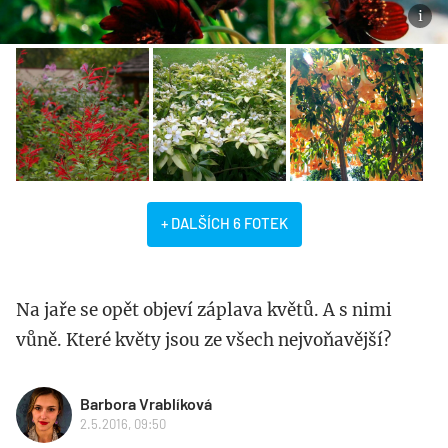
+ DALŠÍCH 6 FOTEK
Na jaře se opět objeví záplava květů. A s nimi
vůně. Které květy jsou ze všech nejvoňavější?
Barbora Vrablíková
2.5.2016, 09:50