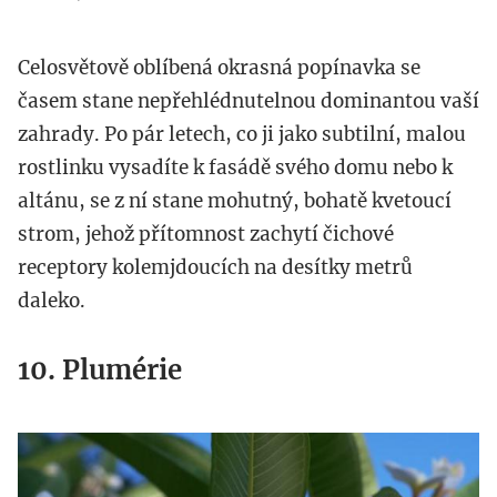
Celosvětově oblíbená okrasná popínavka se
časem stane nepřehlédnutelnou dominantou vaší
zahrady. Po pár letech, co ji jako subtilní, malou
rostlinku vysadíte k fasádě svého domu nebo k
altánu, se z ní stane mohutný, bohatě kvetoucí
strom, jehož přítomnost zachytí čichové
receptory kolemjdoucích na desítky metrů
daleko.
10. Plumérie
plumeria.jpeg