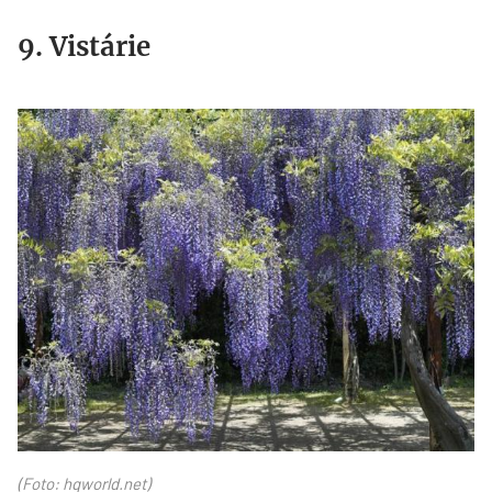
9. Vistárie
vistarie.jpg
(Foto: hqworld.net)