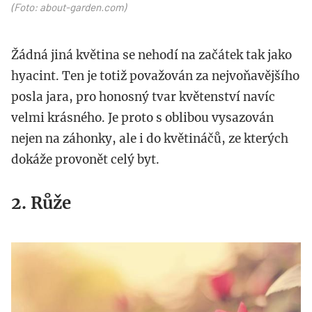
(Foto: about-garden.com)
Žádná jiná květina se nehodí na začátek tak jako
hyacint. Ten je totiž považován za nejvoňavějšího
posla jara, pro honosný tvar květenství navíc
velmi krásného. Je proto s oblibou vysazován
nejen na záhonky, ale i do květináčů, ze kterých
dokáže provonět celý byt.
2. Růže
ruze.jpg