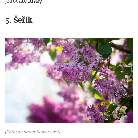
jedovaté lusky!
5. Šeřík
serik2.jpg
(Foto: whatcomflowers.net)