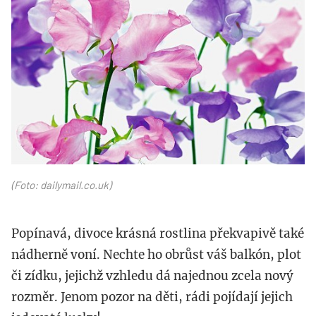
hrachor.jpg
(Foto: dailymail.co.uk)
Popínavá, divoce krásná rostlina překvapivě také
nádherně voní. Nechte ho obrůst váš balkón, plot
či zídku, jejichž vzhledu dá najednou zcela nový
rozměr. Jenom pozor na děti, rádi pojídají jejich