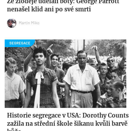
Ze zloděje udělali boty: George Parrott
nenašel klid ani po své smrti
Martin Miko
Historie segregace v USA: Dorothy Counts
zažila na střední škole šikanu kvůli barvě