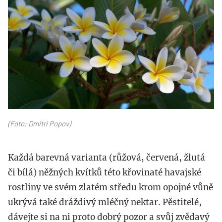
(Foto: Dmitri Popov)
Každá barevná varianta (růžová, červená, žlutá
či bílá) něžných kvítků této křovinaté havajské
rostliny ve svém zlatém středu krom opojné vůně
ukrývá také dráždivý mléčný nektar. Pěstitelé,
dávejte si na ni proto dobrý pozor a svůj zvědavý