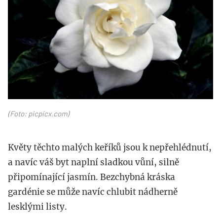
(Foto: picpicx.com)
Květy těchto malých keříků jsou k nepřehlédnutí,
a navíc váš byt naplní sladkou vůní, silně
připomínající jasmín. Bezchybná kráska
gardénie se může navíc chlubit nádherně
lesklými listy.