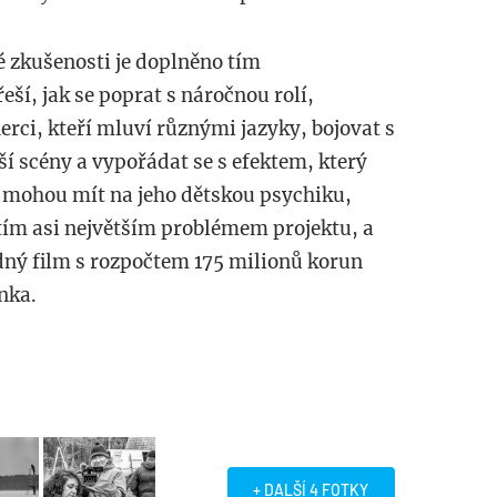
vé zkušenosti je doplněno tím
í, jak se poprat s náročnou rolí,
rci, kteří mluví různými jazyky, bojovat s
ší scény a vypořádat se s efektem, který
u mohou mít na jeho dětskou psychiku,
 tím asi největším problémem projektu, a
dný film s rozpočtem 175 milionů korun
nka.
+ DALŠÍ 4 FOTKY