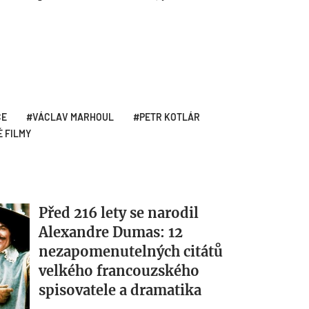
ČE
VÁCLAV MARHOUL
PETR KOTLÁR
 FILMY
Před 216 lety se narodil
Alexandre Dumas: 12
nezapomenutelných citátů
velkého francouzského
spisovatele a dramatika