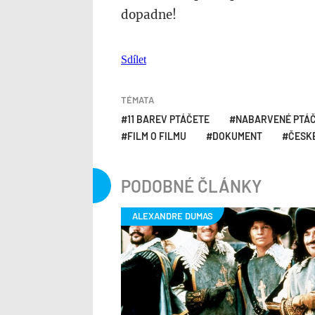
dopadne!
Sdílet
TÉMATA
11 BAREV PTÁČETE
NABARVENÉ PTÁ
FILM O FILMU
DOKUMENT
ČESKÉ
PODOBNÉ ČLÁNKY