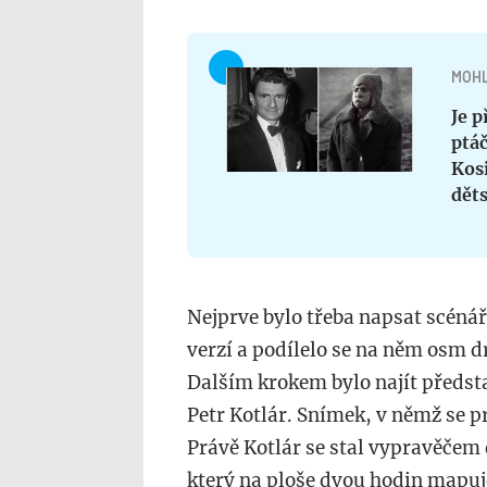
MOHL
Je 
ptáč
Kosi
děts
Nejprve bylo třeba napsat scénář -
verzí a podílelo se na něm osm 
Dalším krokem bylo najít předsta
Petr Kotlár. Snímek, v němž se p
Právě Kotlár se stal vypravěčem
který na ploše dvou hodin mapuj