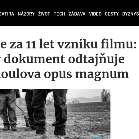
SATIRA
NÁZORY
ŽIVOT
TECH
ZÁBAVA
VIDEO
CESTY
BYZNYS
e za 11 let vzniku filmu:
 dokument odtajňuje
houlova opus magnum