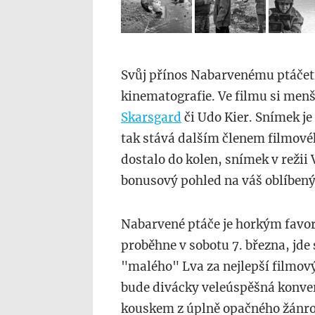
Svůj přínos Nabarvenému ptáčeti
kinematografie. Ve filmu si menší
Skarsgard
či Udo Kier. Snímek je 
tak stává dalším členem filmové
dostalo do kolen, snímek v reži
bonusový pohled na váš oblíbený
Nabarvené ptáče je horkým favo
proběhne v sobotu 7. března, jde
"malého" Lva za nejlepší filmo
bude divácky veleúspěšná konver
kouskem z úplně opačného žánrov