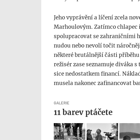
Jeho vyprávění a líčení zcela no
Marhoulovým. Zatímco chlapec řeš
spolupracovat se zahraničními he
nudou nebo nevolí točit náročněj
některé brutálnější části příběh
režisér zase seznamuje diváka s
sice nedostatkem financí. Nákla
musela nakonec zafinancovat ba
GALERIE
11 barev ptáčete