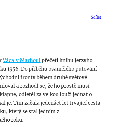
Sdílet
ér
Vácalv Marhoul
přečetl knihu Jerzyho
oku 1956. Do příběhu osamělého putování
východní fronty během druhé světové
iloval a rozhodl se, že ho prostě musí
 klapne, odletěl za velkou louži jednat o
al je. Tím začala jedenáct let trvající cesta
u, který se stal jedním z
kého roku.