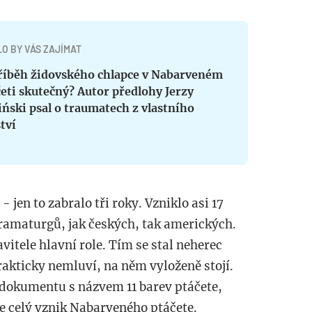
O BY VÁS ZAJÍMAT
příběh židovského chlapce v Nabarveném
eti skutečný? Autor předlohy Jerzy
ński psal o traumatech z vlastního
tví
 jen to zabralo tři roky. Vzniklo asi 17
dramaturgů, jak českých, tak amerických.
vitele hlavní role. Tím se stal neherec
rakticky nemluví, na něm vyloženě stojí.
 dokumentu s názvem 11 barev ptáčete,
e celý vznik Nabarveného ptáčete.