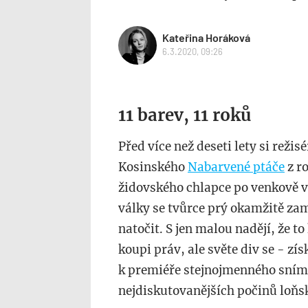
Kateřina Horáková
6.3.2020, 09:26
11 barev, 11 roků
Před více než deseti lety si režis
Kosinského
Nabarvené ptáče
z r
židovského chlapce po venkově 
války se tvůrce prý okamžitě zam
natočit. S jen malou nadějí, že to
koupi práv, ale světe div se - získ
k premiéře stejnojmenného snímk
nejdiskutovanějších počinů loňs