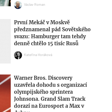
Václav Roman
První Mekáč v Moskvě
předznamenal pád Sovětského
svazu: Hamburger tam tehdy
denně chtělo 15 tisíc Rusů
Kateřina Horáková
Warner Bros. Discovery
uzavřela dohodu s organizací
olympijského sprintera
Johnsona. Grand Slam Track
dorazí na Eurosport a Max v