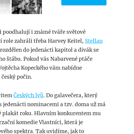
 poodhalují i známé tváře světové
 role zahráli třeba Harvey Keitel,
Stellan
rozdělen do jedenácti kapitol a divák se
ho štábu. Pokud vás Nabarvené ptáče
i Vojtěcha Kopeckého vám nabídne
 český počin.
ritem
Českých lvů
. Do galavečera, který
 s jedenácti nominacemi a tzv. doma už má
vý plakát roku. Hlavním konkurentem mu
zační komedie Vlastníci, která je
ého spektra. Tak uvidíme, jak to