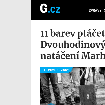
ZPRÁVY
11 barev ptáčet
Dvouhodinový
natáčení Mar