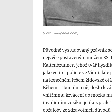
(Foto: wikipedia.com)
Původně vystudovaný právník se
nejvýše postaveným mužem SS. 
Kaltenbrunner, jehož tvář hyzdil
jako velitel policie ve Vídni, kde
na konečném řešení židovské otá
Během tribunálu u něj došlo k 
vnitřnímu krvácení do mozku mu
invalidním vozíku, jelikož prakti
obžaloby ze zdravotních důvodů 