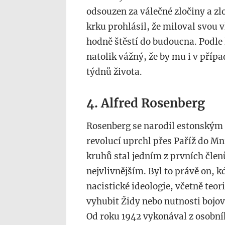
odsouzen za válečné zločiny a zl
krku prohlásil, že miloval svou v
hodně štěstí do budoucna. Podle 
natolik vážný, že by mu i v pří
týdnů života.
4. Alfred Rosenberg
Rosenberg se narodil estonským
revolucí uprchl přes Paříž do Mn
kruhů stal jedním z prvních člen
nejvlivnějším. Byl to právě on, k
nacistické ideologie, včetně teor
vyhubit Židy nebo nutnosti bojov
Od roku 1942 vykonával z osobníh