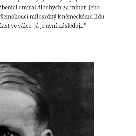
šibenici umíral dlouhých 24 minut. Jeho
h všemohoucí milosrdný k německému lidu.
ast ve válce. Já je nyní následuji."