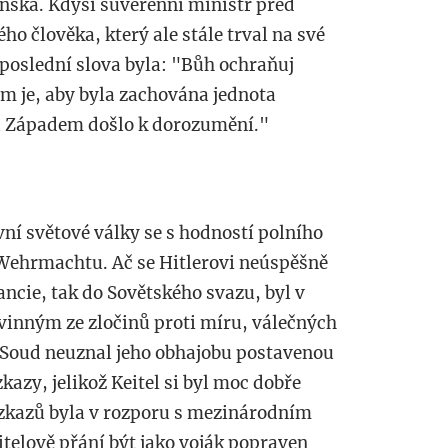
nska. Kdysi suverénní ministr před
 člověka, který ale stále trval na své
 poslední slova byla: "Bůh ochraňuj
je, aby byla zachována jednota
 Západem došlo k dorozumění."
í světové války se s hodností polního
Wehrmachtu. Ač se Hitlerovi neúspěšně
ancie, tak do Sovětského svazu, byl v
inným ze zločinů proti míru, válečných
i. Soud neuznal jeho obhajobu postavenou
zkazy, jelikož Keitel si byl moc dobře
ozkazů byla v rozporu s mezinárodním
telově přání být jako voják popraven