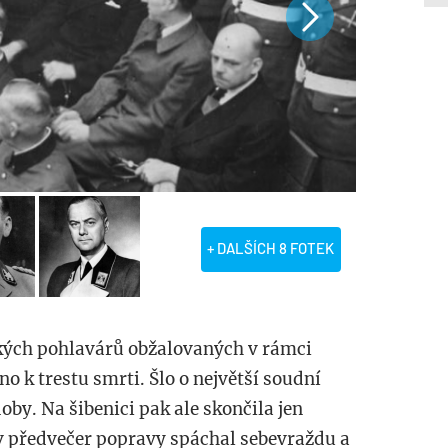
+ DALŠÍCH 8 FOTEK
tických pohlavárů obžalovaných v rámci
 k trestu smrti. Šlo o největší soudní
oby. Na šibenici pak ale skončila jen
 předvečer popravy spáchal sebevraždu a