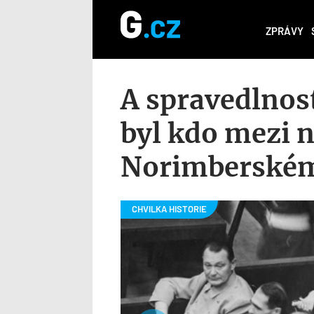
ZPRÁVY
A spravedlnost
byl kdo mezi 
Norimberském