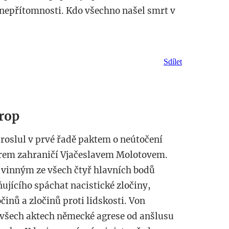
nepřítomnosti. Kdo všechno našel smrt v
Sdílet
trop
proslul v prvé řadě paktem o neútočení
rem zahraničí Vjačeslavem Molotovem.
 vinným ze všech čtyř hlavních bodů
ujícího spáchat nacistické zločiny,
činů a zločinů proti lidskosti. Von
a všech aktech německé agrese od anšlusu