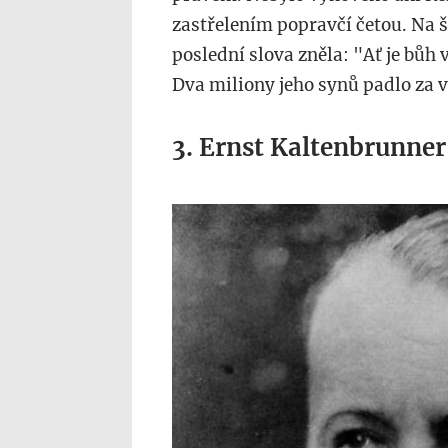
zastřelením popravčí četou. Na 
poslední slova zněla: "Ať je bů
Dva miliony jeho synů padlo za vl
3. Ernst Kaltenbrunner
nor2.jpg