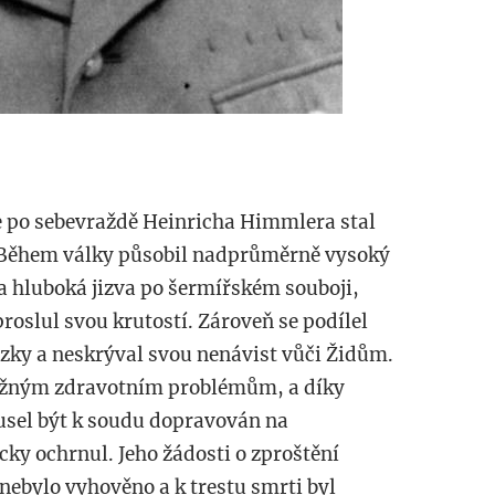
 po sebevraždě Heinricha Himmlera stal
Během války působil nadprůměrně vysoký
a hluboká jizva po šermířském souboji,
 proslul svou krutostí. Zároveň se podílel
zky a neskrýval svou nenávist vůči Židům.
vážným zdravotním problémům, a díky
sel být k soudu dopravován na
cky ochrnul. Jeho žádosti o zproštění
nebylo vyhověno a k trestu smrti byl