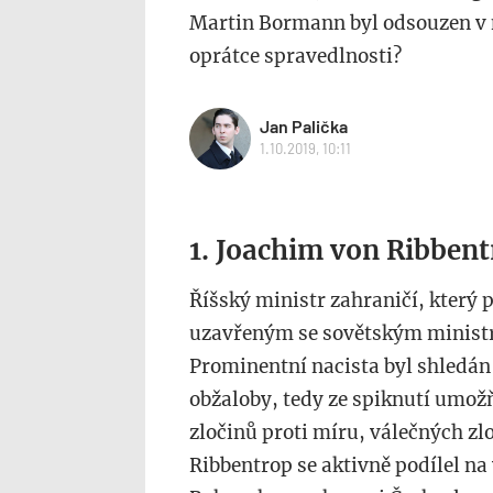
Martin Bormann byl odsouzen v 
oprátce spravedlnosti?
Jan Palička
1.10.2019, 10:11
1. Joachim von Ribben
Říšský ministr zahraničí, který 
uzavřeným se sovětským minist
Prominentní nacista byl shledán
obžaloby, tedy ze spiknutí umožň
zločinů proti míru, válečných zlo
Ribbentrop se aktivně podílel n