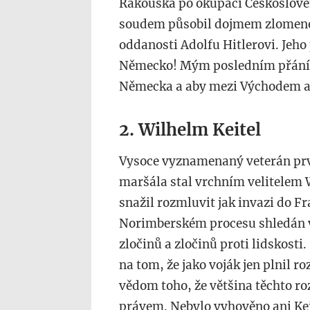
Rakouska po okupaci Českoslove
soudem působil dojmem zlomeného
oddanosti Adolfu Hitlerovi. Jeho
Německo! Mým posledním přáním 
Německa a aby mezi Východem a
2. Wilhelm Keitel
Vysoce vyznamenaný veterán prvn
maršála stal vrchním velitelem 
snažil rozmluvit jak invazi do Fr
Norimberském procesu shledán v
zločinů a zločinů proti lidskost
na tom, že jako voják jen plnil ro
vědom toho, že většina těchto r
právem. Nebylo vyhověno ani Kei