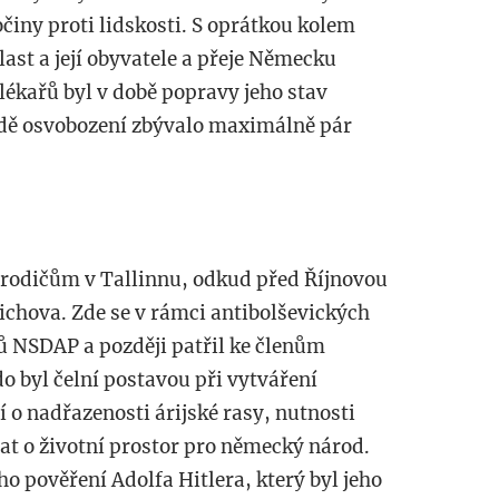
očiny proti lidskosti. S oprátkou kolem
last a její obyvatele a přeje Německu
lékařů byl v době popravy jeho stav
padě osvobození zbývalo maximálně pár
 rodičům v Tallinnu, odkud před Říjnovou
ichova. Zde se v rámci antibolševických
ů NSDAP a později patřil ke členům
do byl čelní postavou při vytváření
ií o nadřazenosti árijské rasy, nutnosti
at o životní prostor pro německý národ.
o pověření Adolfa Hitlera, který byl jeho