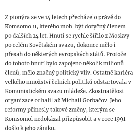
Z pionýra se ve 14 letech přecházelo právě do
Komsomolu, kterého mohl být dotyčný členem
po dalších 14 let. Hnutí se rychle šířilo z Moskvy
po celém Sovětském svazu, dokonce mělo i
přesah do některých evropských států. Protože
do tohoto hnutí bylo zapojeno několik milionů
členů, mělo značný politický vliv. Ostatně kariéra
velkého množství čelních politiků odstartovala v
Komunistickém svazu mládeže. Zkostnatělost
organizace odhalil až Michail Gorbačov. Jeho
reformy přinesly takové změny, kterým se
Komsomol nedokázal přizpůsobit a v roce 1991
došlo k jeho zániku.