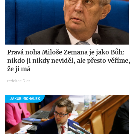
Pravá noha Miloše Zemana je jako Bůh:
nikdo ji nikdy neviděl, ale přesto věříme,
že ji má
redakce G.cz