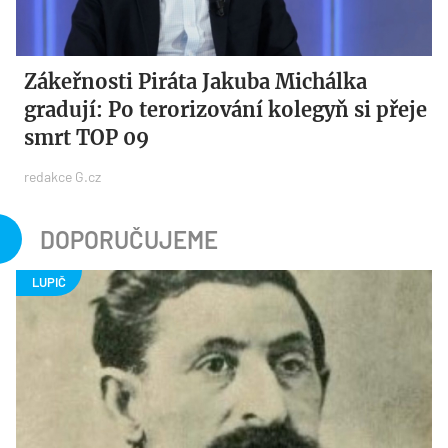
Zákeřnosti Piráta Jakuba Michálka
gradují: Po terorizování kolegyň si přeje
smrt TOP 09
redakce G.cz
DOPORUČUJEME