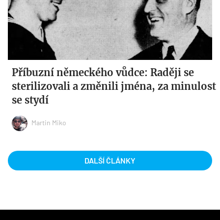
Příbuzní německého vůdce: Raději se
sterilizovali a změnili jména, za minulost
se stydí
Martin Miko
DALŠÍ ČLÁNKY