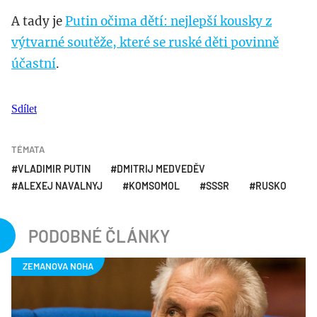
A tady je
Putin očima dětí: nejlepší kousky z
výtvarné soutěže, které se ruské děti povinně
účastní
.
Sdílet
TÉMATA
VLADIMIR PUTIN
DMITRIJ MEDVEDĚV
ALEXEJ NAVALNYJ
KOMSOMOL
SSSR
RUSKO
PODOBNÉ ČLÁNKY