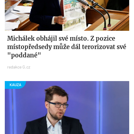
Michálek obhájil své místo. Z pozice
místopředsedy může dál terorizovat své
"poddané"
redakce G.cz