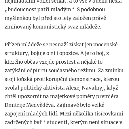
nejmladšími voliči setkat, a to vše v duchu hesla
„budoucnost patří mladým“. S podobnou
myšlenkou byl před sto lety založen právě
zmiňovaný komunistický svaz mládeže.
Přízeň mládeže se nesnaží získat jen mocenské
struktury, bojuje o ni i opozice. A je to boj, z
kterého občas vzejde prostest a nějaké to
zatýkání odpůrců současného režimu. Za zmínku
stojí loňská protikorupční demonstrace, kterou
svolal politický aktivista Alexej Navalnyj, když
chtěl upozornit na majetkové poměry premiéra
Dmitrije Medvěděva. Zajímavé bylo velké
zapojení mladých lidí. Mezi několika tisícovkami
zadržených byli i studenti, kterým není situace v