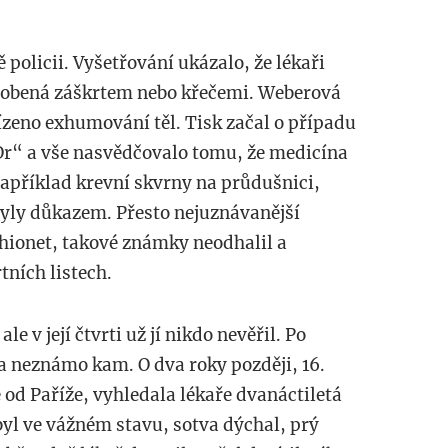
 policii. Vyšetřování ukázalo, že lékaři
ůsobená záškrtem nebo křečemi. Weberová
ízeno exhumování těl. Tisk začal o případu
'Or“ a vše nasvědčovalo tomu, že medicína
Například krevní skvrny na průdušnici,
 byly důkazem. Přesto nejuznávanější
Thionet, takové známky neodhalil a
ních listech.
e v její čtvrti už jí nikdo nevěřil. Po
la neznámo kam. O dva roky později, 16.
ě od Paříže, vyhledala lékaře dvanáctiletá
 byl ve vážném stavu, sotva dýchal, prý