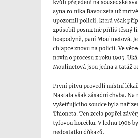
kvůli přejedení na sousedské svat
syna rolníka Bavouzeta už mrtvé
upozornil policii, která však pří
způsobil posmrtně příliš těsný l
hospodyně, paní Moulinetová. Je
chlapce znovu na policii. Ve věc
novin o procesu z roku 1905. Uká
Moulinetová jsou jedna a tatáž o
První pitvu provedli místní lékař
Nastala však zásadní chyba. Na
vyšetřujícího soudce byla naříz
Thioneta. Ten zcela popřel závěr
tyfovou horečku. V lednu 1908 b
nedostatku důkazů.