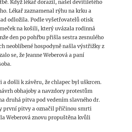
bě. Když lékař dorazil, našel devítiletého
ho. Lékař zaznamenal rýhu na krku a
pad odložila. Podle vyšetřovatelů otisk
ímeček na košili, který uvázala rodinná
nže den po pohřbu přišla sestra zesnulého
ech neoblíbené hospodyně našla výstřižky z
zalo se, že Jeanne Weberová a paní
soba.
i a došli k závěru, že chlapec byl uškrcen.
 návrh obhajoby a navzdory protestům
ena druhá pitva pod vedením slavného dr.
y první pitvy a označil příčinou smrti
yla Weberová znovu propuštěna kvůli