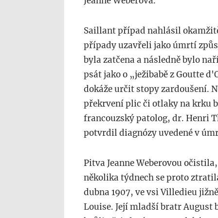
Jeanne Weberová.
Saillant případ nahlásil okamžitě
případy uzavřeli jako úmrtí zp
byla zatčena a následně bylo nař
psát jako o „ježibabě z Goutte d
dokáže určit stopy zardoušení. 
překrvení plic či otlaky na krku
francouzský patolog, dr. Henri 
potvrdil diagnózy uvedené v úmrt
Pitva Jeanne Weberovou očistila, al
několika týdnech se proto ztrati
dubna 1907, ve vsi Villedieu jižn
Louise. Její mladší bratr August