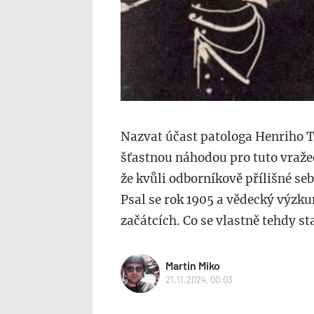
Nazvat účast patologa Henriho 
šťastnou náhodou pro tuto vraže
že kvůli odborníkově přílišné seb
Psal se rok 1905 a vědecký výzku
začátcích. Co se vlastně tehdy st
Martin Miko
21.11.2024, 00:03