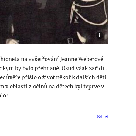
Thioneta na vyšetřování Jeanne Weberové
dkyni by bylo přehnané. Osud však zařídil,
edůvěře přišlo o život několik dalších dětí.
m v oblasti zločinů na dětech byl teprve v
alo?
Sdílet