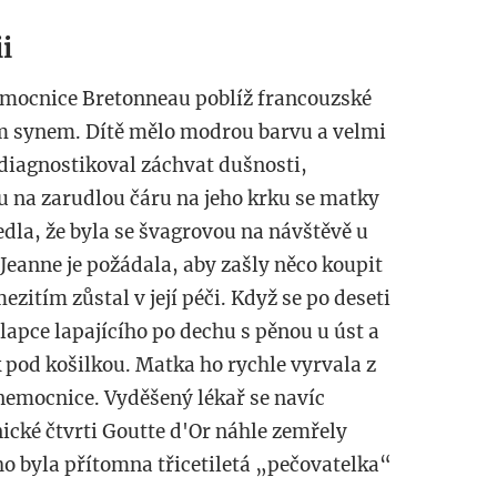
i
emocnice Bretonneau poblíž francouzské
ím synem. Dítě mělo modrou barvu a velmi
t diagnostikoval záchvat dušnosti,
du na zarudlou čáru na jeho krku se matky
vedla, že byla se švagrovou na návštěvě u
Jeanne je požádala, aby zašly něco koupit
zitím zůstal v její péči. Když se po deseti
apce lapajícího po dechu s pěnou u úst a
 pod košilkou. Matka ho rychle vyrvala z
o nemocnice. Vyděšený lékař se navíc
ické čtvrti Goutte d'Or náhle zemřely
oho byla přítomna třicetiletá „pečovatelka“