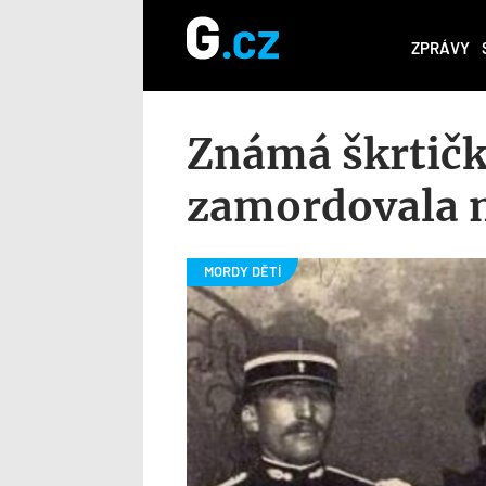
ZPRÁVY
Známá škrtičk
zamordovala m