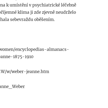
na k umístění v psychiatrické léčebně
příjemné klima ji zde zjevně neudrželo
áchala sebevraždu oběšením.
/women/encyclopedias-almanacs-
eanne-1875-1910
e.W/w/weber-jeanne.htm
Jeanne_Weber