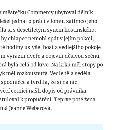
i v městečku Commercy ubytoval dělník
ešel jednat o práci v lomu, zatímco jeho
ála si s desetiletým synem hostinského,
by chlapec nemohl spát v jejím pokoji,
té hodiny uslyšel host z vedlejšího pokoje
m vyrazili dveře a objevili děsivou scénu.
erá byla celá od krve. Na krku měl stopy po
zyk měl rozkousnutý. Vedle těla seděla
spodničce a tvrdila, že si na nic
věcí četníci našli dopis od právníka
atuloval k propuštění. Teprve poté žena
námá Jeanne Weberová.