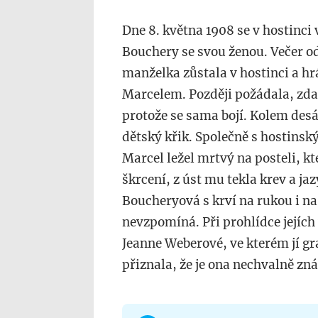
Dne 8. května 1908 se v hostinc
Bouchery se svou ženou. Večer od
manželka zůstala v hostinci a hr
Marcelem. Později požádala, zda 
protože se sama bojí. Kolem desá
dětský křik. Společně s hostinský
Marcel ležel mrtvý na posteli, kt
škrcení, z úst mu tekla krev a ja
Boucheryová s krví na rukou i na 
nevzpomíná. Při prohlídce jejích 
Jeanne Weberové, ve kterém jí gr
přiznala, že je ona nechvalně z