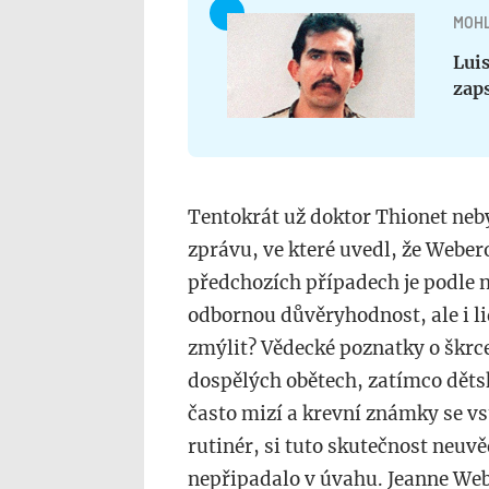
MOHL
Luis
zap
Tentokrát už doktor Thionet neby
zprávu, ve které uvedl, že Weber
předchozích případech je podle n
odbornou důvěryhodnost, ale i li
zmýlit? Vědecké poznatky o škrce
dospělých obětech, zatímco dětsk
často mizí a krevní známky se vs
rutinér, si tuto skutečnost neuv
nepřipadalo v úvahu. Jeanne Web