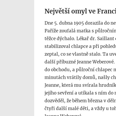
Největší omyl ve Franci
Dne 5. dubna 1905 dorazila do n
Paříže zoufalá matka s půlročn
těžce dýchalo. Lékař dr. Saillan
stabilizoval chlapce a při pohle
zeptal, co se vlastně stalo. Ta u
další příbuzné Jeanne Weberové. 
do obchodu, a půlroční chlapec me
minutách vrátily domů, našly chl
Jeanne, která mu svírala hrudník
jejího sevření a utíkala s ním d
dozvěděl, že během března v děln
čtyři další malé děti, a vždy u t