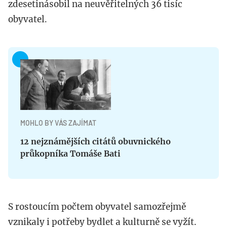
zdesetinásobil na neuvěřitelných 36 tisíc
obyvatel.
MOHLO BY VÁS ZAJÍMAT
12 nejznámějších citátů obuvnického
průkopníka Tomáše Bati
S rostoucím počtem obyvatel samozřejmě
vznikaly i potřeby bydlet a kulturně se vyžít.