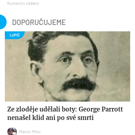
Komerční sdělení
DOPORUČUJEME
Ze zloděje udělali boty: George Parrott
nenašel klid ani po své smrti
Martin Miko