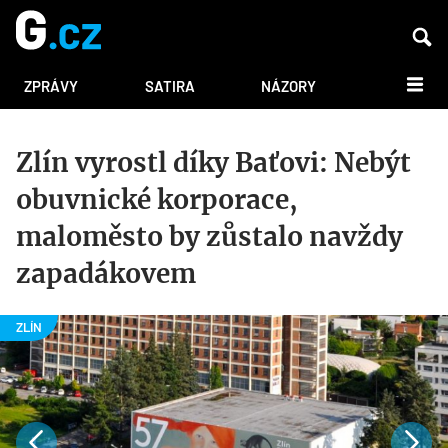
DALŠÍ
ZPRÁVY
SATIRA
NÁZORY
Zlín vyrostl díky Baťovi: Nebýt
obuvnické korporace,
maloměsto by zůstalo navždy
zapadákovem