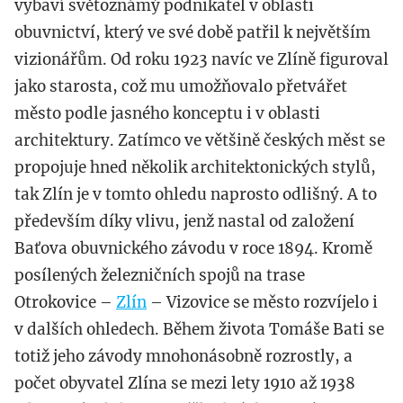
vybaví světoznámý podnikatel v oblasti
obuvnictví, který ve své době patřil k největším
vizionářům. Od roku 1923 navíc ve Zlíně figuroval
jako starosta, což mu umožňovalo přetvářet
město podle jasného konceptu i v oblasti
architektury. Zatímco ve většině českých měst se
propojuje hned několik architektonických stylů,
tak Zlín je v tomto ohledu naprosto odlišný. A to
především díky vlivu, jenž nastal od založení
Baťova obuvnického závodu v roce 1894. Kromě
posílených železničních spojů na trase
Otrokovice –
Zlín
– Vizovice se město rozvíjelo i
v dalších ohledech. Během života Tomáše Bati se
totiž jeho závody mnohonásobně rozrostly, a
počet obyvatel Zlína se mezi lety 1910 až 1938