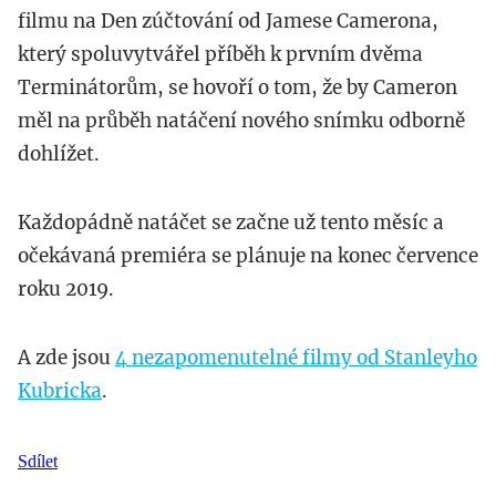
filmu na Den zúčtování od Jamese Camerona,
který spoluvytvářel příběh k prvním dvěma
Terminátorům, se hovoří o tom, že by Cameron
měl na průběh natáčení nového snímku odborně
dohlížet.
Každopádně natáčet se začne už tento měsíc a
očekávaná premiéra se plánuje na konec července
roku 2019.
A zde jsou
4 nezapomenutelné filmy od Stanleyho
Kubricka
.
Sdílet