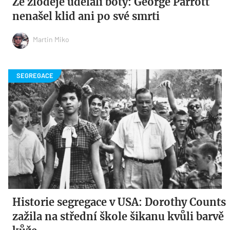
Ze zloděje udělali boty: George Parrott
nenašel klid ani po své smrti
Martin Miko
Historie segregace v USA: Dorothy Counts
zažila na střední škole šikanu kvůli barvě