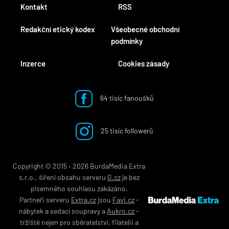
Kontakt
RSS
Redakční etický kodex
Všeobecné obchodní
podmínky
Inzerce
Cookies zásady
64 tisíc fanoušků
25 tisíc followerů
Copyright © 2015 ‐ 2026 BurdaMedia Extra
s.r.o., šíření obsahu serveru
G.cz
je bez
písemného souhlasu zakázáno.
Partneři serveru
Extra.cz
jsou
Favi.cz
-
nábytek
a
sedací soupravy
a
Aukro.cz
-
tržiště nejen pro
sběratelství
,
filatelii
a