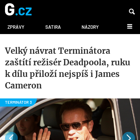
DALŠÍ
ZPRÁVY
SATIRA
NÁZORY
Velký návrat Terminátora
zaštítí režisér Deadpoola, ruku
k dílu přiloží nejspíš i James
Cameron