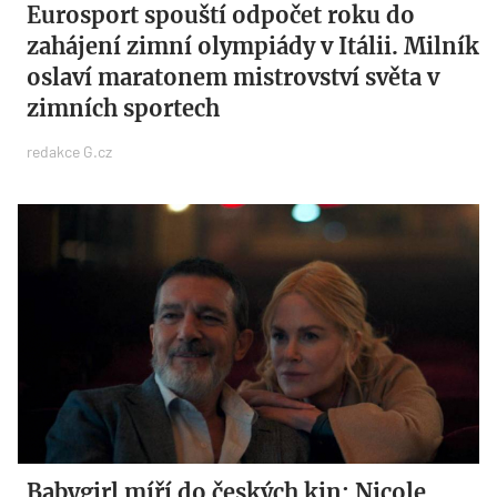
Eurosport spouští odpočet roku do
zahájení zimní olympiády v Itálii. Milník
oslaví maratonem mistrovství světa v
zimních sportech
redakce G.cz
Babygirl míří do českých kin: Nicole