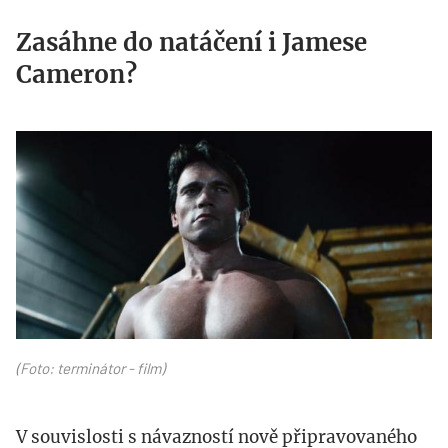
Zasáhne do natáčení i Jamese
Cameron?
terminator.jpg
(Foto: terminátor - film)
V souvislosti s návazností nově připravovaného