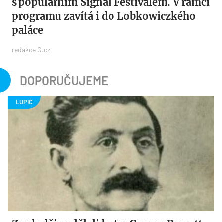
s populárním ​Signal Festivalem. V rámci
programu zavítá i do Lobkowiczkého
paláce
redakce G.cz
DOPORUČUJEME