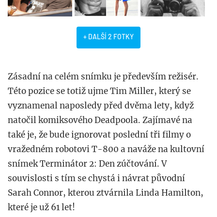
+ DALŠÍ 2 FOTKY
Zásadní na celém snímku je především režisér.
Této pozice se totiž ujme Tim Miller, který se
vyznamenal naposledy před dvěma lety, když
natočil komiksového Deadpoola. Zajímavé na
také je, že bude ignorovat poslední tři filmy o
vražedném robotovi T-800 a naváže na kultovní
snímek Terminátor 2: Den zúčtování. V
souvislosti s tím se chystá i návrat původní
Sarah Connor, kterou ztvárnila Linda Hamilton,
které je už 61 let!