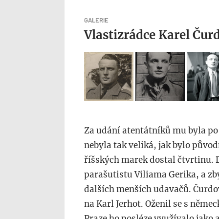
GALERIE
Vlastizrádce Karel Čur
Za udání atentátníků mu byla po
nebyla tak veliká, jak bylo půvo
říšských marek dostal čtvrtinu. D
parašutistu Viliama Gerika, a zb
dalších menších udavačů. Čurdo
na Karl Jerhot. Oženil se s němec
Praze ho posléze využívalo jako 