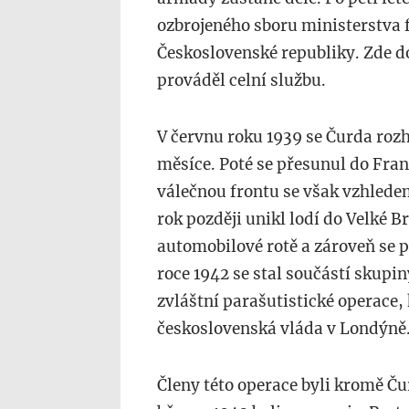
ozbrojeného sboru ministerstva f
Československé republiky. Zde do
prováděl celní službu.
V červnu roku 1939 se Čurda rozh
měsíce. Poté se přesunul do Franc
válečnou frontu se však vzhledem
rok později unikl lodí do Velké B
automobilové rotě a zároveň se př
roce 1942 se stal součástí skupin
zvláštní parašutistické operace,
československá vláda v Londýně
Členy této operace byli kromě Čur