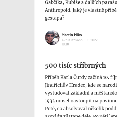
Gabčíka, Kubiše a dalších parašut
Anthropoid. Jaký je vlastně pří
gestapa?
Martin Miko
Aktualizováno 16.6.2022,
10:18
500 tisíc stříbrných
Příběh Karla Čurdy začíná 10. říj
Jindřichův Hradec, kde se narodil
vystudoval základní a měšťanskou
1933 musel nastoupit na povinno
Poté, co absolvoval několik podd
armády zůstane déle. Po pěti let