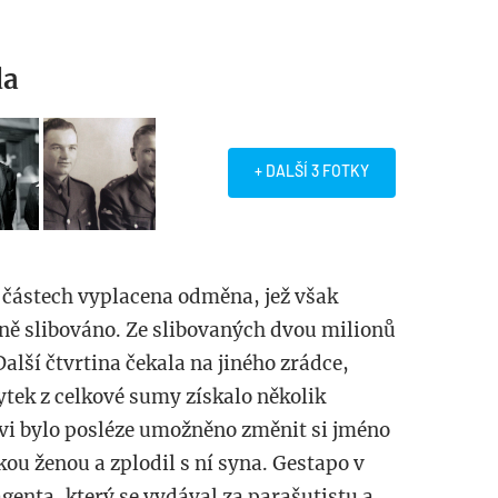
da
+ DALŠÍ 3 FOTKY
 částech vyplacena odměna, jež však
dně slibováno. Ze slibovaných dvou milionů
alší čtvrtina čekala na jiného zrádce,
ytek z celkové sumy získalo několik
vi bylo posléze umožněno změnit si jméno
kou ženou a zplodil s ní syna. Gestapo v
agenta, který se vydával za parašutistu a