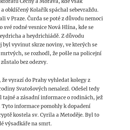
ektorátu Čechy a Morava, kde však
l a obklíčený Kolařík spáchal sebevraždu.
ali v Praze. Čurda se poté z důvodu nemoci
do své rodné vesnice Nová Hlína, kde se
Heydricha a heydrichiádě. Z důvodu
j byl vyvinut skrze noviny, ve kterých se
 mrtvých, se rozhodl, že pošle na policejní
 zůstalo bez odezvy.
, že vyrazí do Prahy vyhledat kolegy z
 rodiny Svatošových nenalezl. Odešel tedy
 tajné a zásadní informace o rodinách, jež
 Tyto informace pomohly k dopadení
ryptě kostela sv. Cyrila a Metoděje. Byl to
lé výsadkáře na smrt.