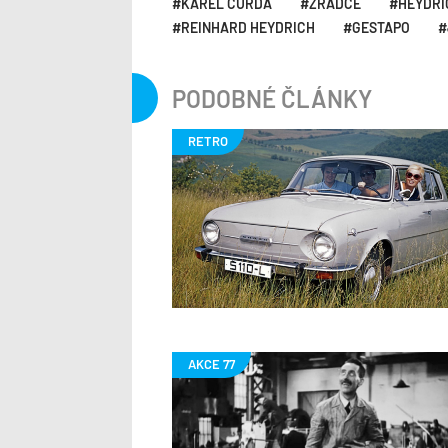
KAREL ČURDA
ZRÁDCE
HEYDRI
REINHARD HEYDRICH
GESTAPO
PODOBNÉ ČLÁNKY