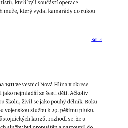
istů, kteří byli součástí operace
běh muže, který vydal kamarády do rukou
Sdílet
na 1911 ve vesnici Nová Hlína v okrese
 jako nejmladší ze šesti dětí. Ačkoliv
 školu, živil se jako pouhý dělník. Roku
u vojenskou službu k 29. pěšímu pluku.
ůstojnických kurzů, rozhodl se, že u
ech služby byl propuštěn a nastoupil do