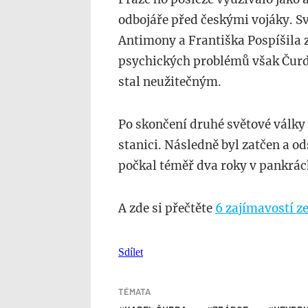
odbojáře před českými vojáky. S
Antimony a Františka Pospíšila 
psychických problémů však Čurda
stal neužitečným.
Po skončení druhé světové války 
stanici. Následně byl zatčen a od
počkal téměř dva roky v pankráck
A zde si přečtěte
6 zajímavostí z
Sdílet
TÉMATA