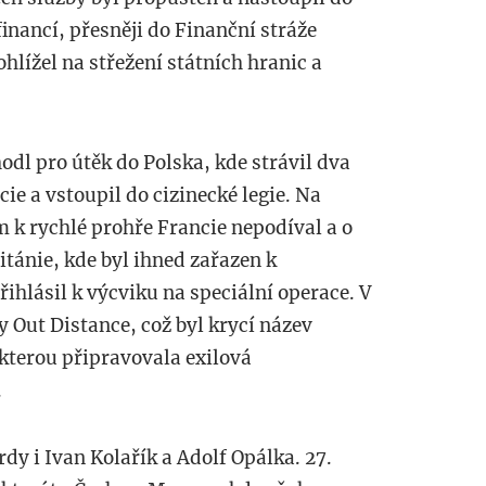
inancí, přesněji do Finanční stráže
hlížel na střežení státních hranic a
odl pro útěk do Polska, kde strávil dva
ie a vstoupil do cizinecké legie. Na
 k rychlé prohře Francie nepodíval a o
ritánie, kde byl ihned zařazen k
ihlásil k výcviku na speciální operace. V
y Out Distance, což byl krycí název
 kterou připravovala exilová
.
dy i Ivan Kolařík a Adolf Opálka. 27.