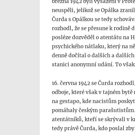
března 1942 byli vysazeni v Prot
neuspěli, jelikož se Opálka zrani
Čurda s Opálkou se tedy schováv
rozhodl, že se přesune k rodině 
posléze dozvěděl o atentátu na 
psychického nátlaku, který na ně
denně dočítal o dalších a dalších
stanici anonymní udání. To však
16. června 1942 se Čurda rozhodl
odboje, které však v tajném bytě
na gestapo, kde nacistům poskytl
pomáhaly českým parašutistům.
atentátníků, kteří se skrývali v k
tedy právě Čurda, kdo poslal zby