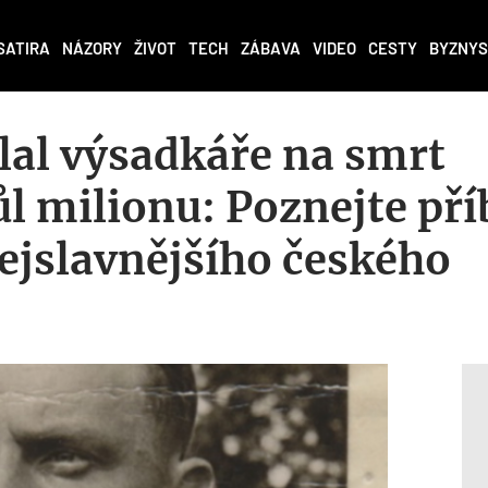
SATIRA
NÁZORY
ŽIVOT
TECH
ZÁBAVA
VIDEO
CESTY
BYZNYS
lal výsadkáře na smrt
l milionu: Poznejte pří
ejslavnějšího českého