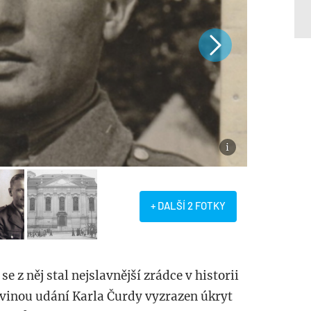
+ DALŠÍ 2 FOTKY
se z něj stal nejslavnější zrádce v historii
 vinou udání Karla Čurdy vyzrazen úkryt