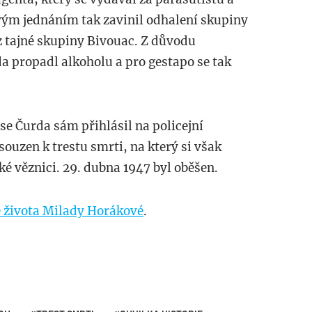
vým jednáním tak zavinil odhalení skupiny
z tajné skupiny Bivouac. Z důvodu
 propadl alkoholu a pro gestapo se tak
se Čurda sám přihlásil na policejní
souzen k trestu smrti, na který si však
é věznici. 29. dubna 1947 byl oběšen.
e života Milady Horákové
.