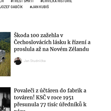
CH
TREST SMRTI
CHVILKA HISTORIE
JOZEF GABČÍK
JAN KUBIŠ
Škoda 100 zažehla v
Čechoslovácích lásku k řízení a
proslula až na Novém Zélandu
Jan Studnička
Povaleči z účtáren do fabrik a
továren! KSČ v roce 1951
přesunula 77 tisíc úředníků k