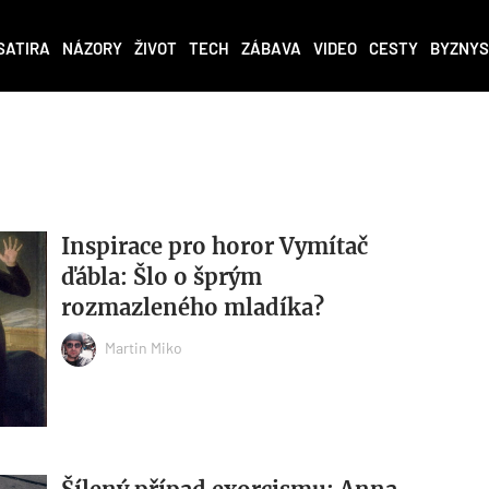
SATIRA
NÁZORY
ŽIVOT
TECH
ZÁBAVA
VIDEO
CESTY
BYZNYS
Inspirace pro horor Vymítač
ďábla: Šlo o šprým
rozmazleného mladíka?
Martin Miko