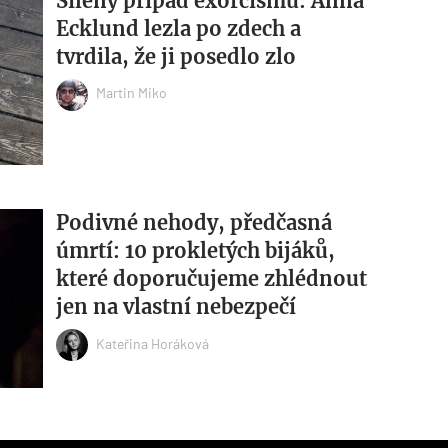
Šílený případ exorcismu: Anna
Ecklund lezla po zdech a
tvrdila, že ji posedlo zlo
Martin Miko
Podivné nehody, předčasná
úmrtí: 10 prokletých bijáků,
které doporučujeme zhlédnout
jen na vlastní nebezpečí
Kateřina Horáková