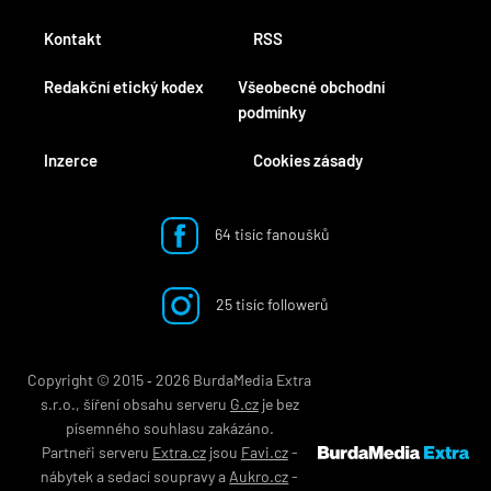
Kontakt
RSS
Redakční etický kodex
Všeobecné obchodní
podmínky
Inzerce
Cookies zásady
64 tisíc fanoušků
25 tisíc followerů
Copyright © 2015 ‐ 2026 BurdaMedia Extra
s.r.o., šíření obsahu serveru
G.cz
je bez
písemného souhlasu zakázáno.
Partneři serveru
Extra.cz
jsou
Favi.cz
-
nábytek
a
sedací soupravy
a
Aukro.cz
-