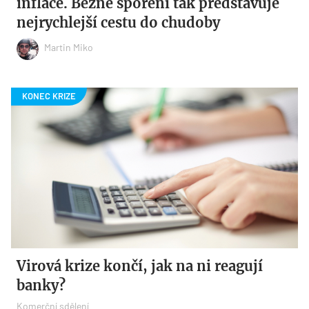
inflace. Běžné spoření tak představuje
nejrychlejší cestu do chudoby
Martin Miko
Virová krize končí, jak na ni reagují
banky?
Komerční sdělení