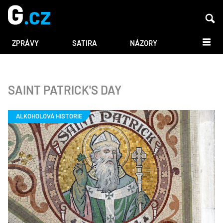
DALŠÍ
ZPRÁVY
SATIRA
NÁZORY
SAINT PATRICK'S DAY