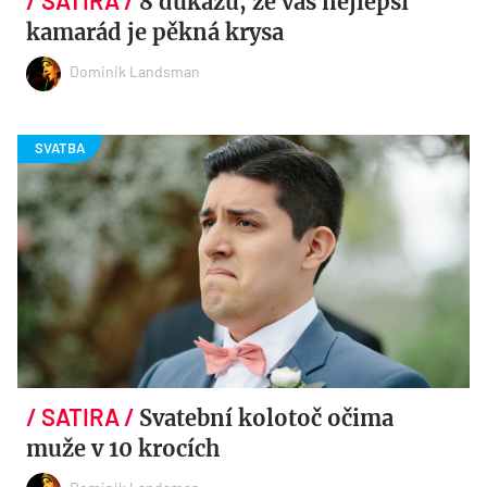
8 důkazů, že váš nejlepší
kamarád je pěkná krysa
Dominik Landsman
Svatební kolotoč očima
muže v 10 krocích