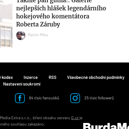
Takhle pálí guma!: Galerie
nejlepších hlášek legendárního
hokejového komentátora
Roberta Záruby
Martin Miko
ý kodex
Inzerce
RSS
Všeobecné obchodní podmínky
Nastavení soukromí
64 tisíc fanoušků
25 tisíc followerů
edia Extra s.r.o., šíření obsahu serveru
G.cz
je
mného souhlasu zakázáno.