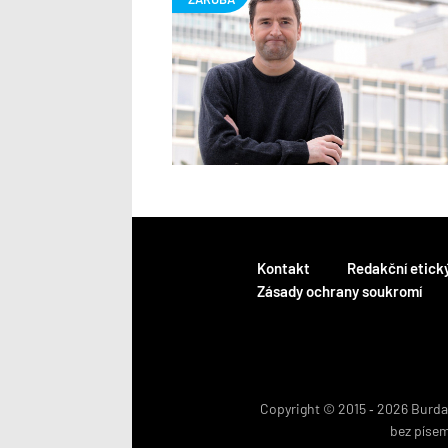
Kontakt
Redakční etick
Zásady ochrany soukromí
Copyright © 2015 ‐ 2026 BurdaM
bez píse