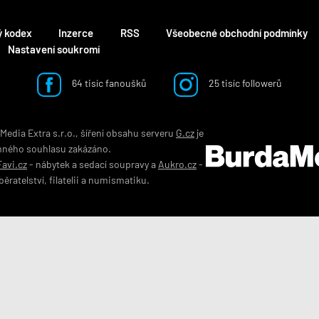
ý kodex
Inzerce
RSS
Všeobecné obchodní podmínky
Nastavení soukromí
64 tisíc fanoušků
25 tisíc followerů
edia Extra s.r.o., šíření obsahu serveru
G.cz
je
mného souhlasu zakázáno.
Favi.cz
-
nábytek
a
sedací soupravy
a
Aukro.cz
-
běratelství
,
filatelii
a
numismatiku
.