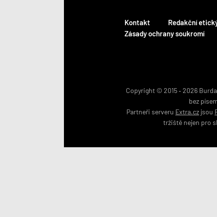
Kontakt
Redakční etick
Zásady ochrany soukromí
Copyright © 2015 ‐ 2026 BurdaM
bez píse
Partneři serveru
Extra.cz
jsou
tržiště nejen pro
s