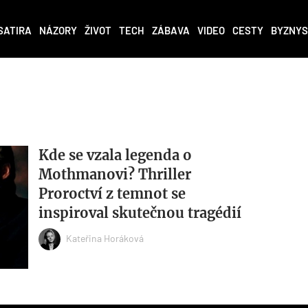
SATIRA
NÁZORY
ŽIVOT
TECH
ZÁBAVA
VIDEO
CESTY
BYZNYS
Kde se vzala legenda o
Mothmanovi? Thriller
Proroctví z temnot se
inspiroval skutečnou tragédií
Kateřina Horáková