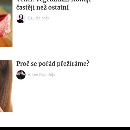
častěji než ostatní
David Horák
Proč se pořád přežíráme?
Adam Brandejs