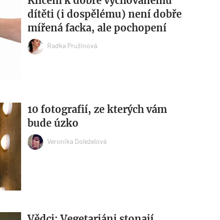
Klíčem k dobře vychovanému
dítěti (i dospělému) není dobře
mířená facka, ale pochopení
Radka Pružinová
10 fotografií, ze kterých vám
bude úzko
Veronika Doleželová
Vědci: Vegetariáni stonají