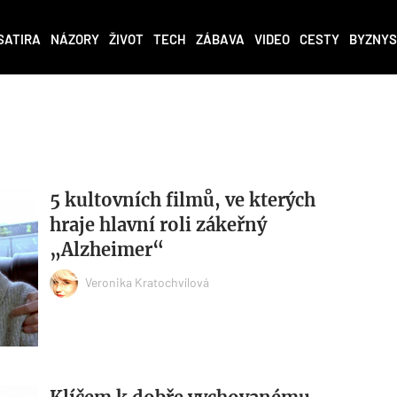
SATIRA
NÁZORY
ŽIVOT
TECH
ZÁBAVA
VIDEO
CESTY
BYZNYS
5 kultovních filmů, ve kterých
hraje hlavní roli zákeřný
„Alzheimer“
Veronika Kratochvílová