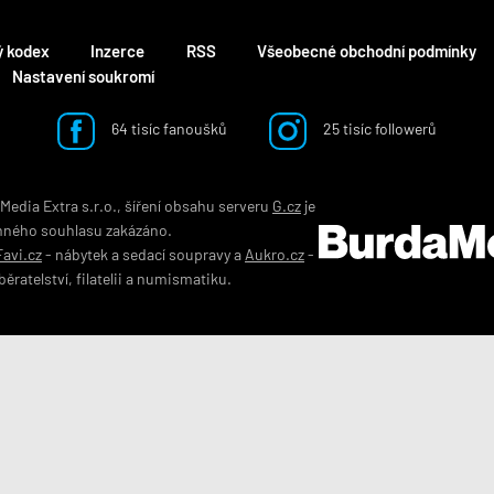
ý kodex
Inzerce
RSS
Všeobecné obchodní podmínky
Nastavení soukromí
64 tisíc fanoušků
25 tisíc followerů
edia Extra s.r.o., šíření obsahu serveru
G.cz
je
mného souhlasu zakázáno.
Favi.cz
-
nábytek
a
sedací soupravy
a
Aukro.cz
-
běratelství
,
filatelii
a
numismatiku
.