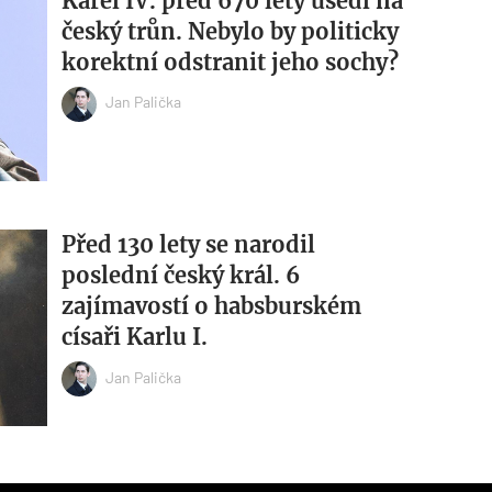
Karel IV. před 670 lety usedl na
český trůn. Nebylo by politicky
korektní odstranit jeho sochy?
Jan Palička
Před 130 lety se narodil
poslední český král. 6
zajímavostí o habsburském
císaři Karlu I.
Jan Palička