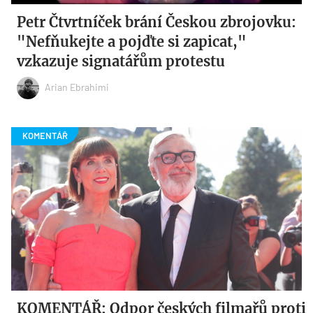
Petr Čtvrtníček brání Českou zbrojovku:
"Nefňukejte a pojďte si zapicat,"
vzkazuje signatářům protestu
Arian Ebrahimi
KOMENTÁŘ: Odpor českých filmařů proti