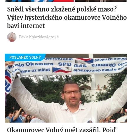
Snědl všechno zkažené polské maso?
Výlev hysterického okamurovce Volného
baví internet
Pavla Ksiazkiewiczová
Okamurovec Volný opět zazářil. Pojď