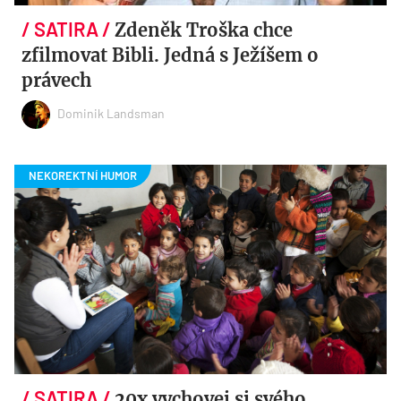
Zdeněk Troška chce
zfilmovat Bibli. Jedná s Ježíšem o
právech
Dominik Landsman
20x vychovej si svého