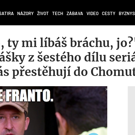
SATIRA
NÁZORY
ŽIVOT
TECH
ZÁBAVA
VIDEO
CESTY
BYZNYS
 ty mi líbáš bráchu, jo?
ášky z šestého dílu seri
vás přestěhují do Chomu