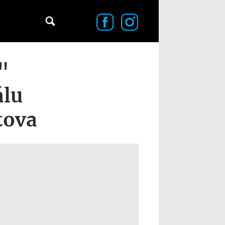
"
álu
tova