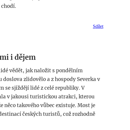
 chodí.
Sdílet
ami i dějem
lidé vědět, jak naložit s pondělním
 doslova zlidovělo a z hospody Severka v
se sjíždějí lidé z celé republiky. V
a v jakousi turistickou atrakci, kterou
, že něco takového vůbec existuje. Most je
 destinací českých turistů, což rozhodně