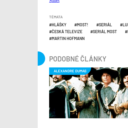
Sdílet
TÉMATA
HLÁŠKY
MOST!
SERIÁL
LU
ČESKÁ TELEVIZE
SERIÁL MOST
MARTIN HOFMANN
PODOBNÉ ČLÁNKY