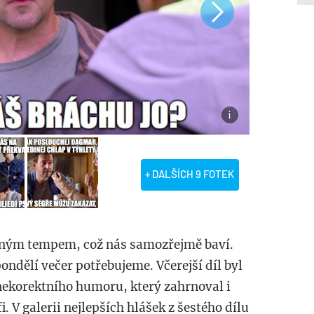
+ DALŠÍCH 9 FOTEK
kaným tempem, což nás samozřejmě baví.
pondělí večer potřebujeme. Včerejší díl byl
 nekorektního humoru, který zahrnoval i
. V galerii nejlepších hlášek z šestého dílu