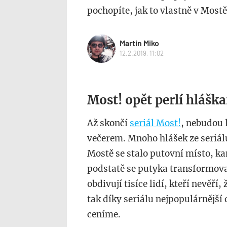
pochopíte, jak to vlastně v Mostě
Martin Miko
12.2.2019, 11:02
Most! opět perlí hlášk
Až skončí
seriál Most!
, nebudou 
večerem. Mnoho hlášek ze seriálu
Mostě se stalo putovní místo, kam 
podstatě se putyka transformoval
obdivují tisíce lidí, kteří nevěří
tak díky seriálu nejpopulárnější
ceníme.