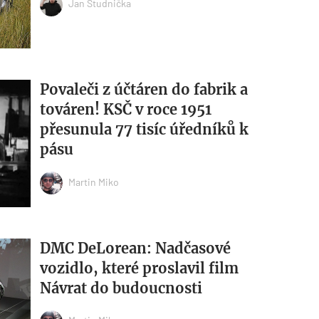
Jan Studnička
Povaleči z účtáren do fabrik a
továren! KSČ v roce 1951
přesunula 77 tisíc úředníků k
pásu
Martin Miko
DMC DeLorean: Nadčasové
vozidlo, které proslavil film
Návrat do budoucnosti