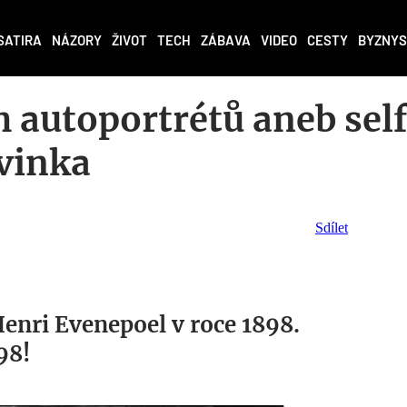
SATIRA
NÁZORY
ŽIVOT
TECH
ZÁBAVA
VIDEO
CESTY
BYZNYS
h autoportrétů aneb self
vinka
Sdílet
Henri Evenepoel v roce 1898.
98!