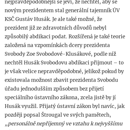
nejpravděpodobnější se jeví, že nechtěl, aby se
novým prezidentem stal generální tajemník ÚV
KSČ Gustáv Husák. Je ale také možné, že
prezident již ze zdravotních důvodů nebyl
způsobilý abdikaci podat. Rozšířená je také teorie
založená na vzpomínkách dcery prezidenta
Svobody Zoe Svobodové-Klusákové, podle níž
nechtěl Husák Svobodovu abdikaci přijmout – to
je však velice nepravděpodobné, jelikož pokud by
existovala možnost zbavit prezidenta Svobodu
úřadu jednodušším způsobem bez přijetí
speciálního ústavního zákona, zcela jistě by jí
Husák využil. Přijatý ústavní zákon byl navíc, jak
později popsal Štrougal ve svých pamětech,
„personálně nepříjemný ve vztahu k nejvyššímu