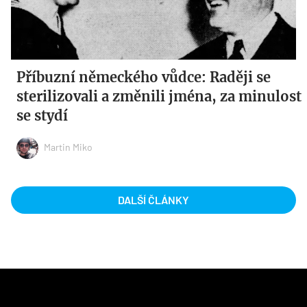
Příbuzní německého vůdce: Raději se
sterilizovali a změnili jména, za minulost
se stydí
Martin Miko
DALŠÍ ČLÁNKY