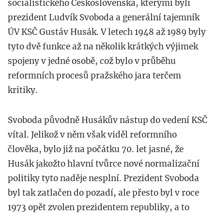
socialistického Československa, kterými byli
prezident Ludvík Svoboda a generální tajemník
ÚV KSČ Gustáv Husák. V letech 1948 až 1989 byly
tyto dvě funkce až na několik krátkých výjimek
spojeny v jedné osobě, což bylo v průběhu
reformních procesů pražského jara terčem
kritiky.
Svoboda původně Husákův nástup do vedení KSČ
vítal. Jelikož v něm však viděl reformního
člověka, bylo již na počátku 70. let jasné, že
Husák jakožto hlavní tvůrce nové normalizační
politiky tyto naděje nesplní. Prezident Svoboda
byl tak zatlačen do pozadí, ale přesto byl v roce
1973 opět zvolen prezidentem republiky, a to