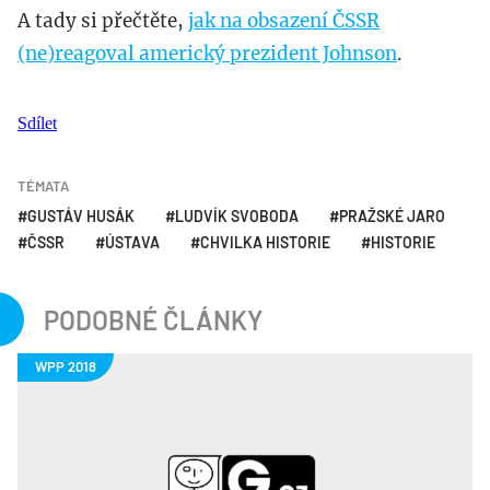
A tady si přečtěte,
jak na obsazení ČSSR
(ne)reagoval americký prezident Johnson
.
Sdílet
TÉMATA
GUSTÁV HUSÁK
LUDVÍK SVOBODA
PRAŽSKÉ JARO
ČSSR
ÚSTAVA
CHVILKA HISTORIE
HISTORIE
PODOBNÉ ČLÁNKY