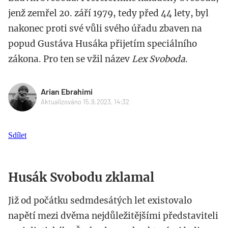
jenž zemřel 20. září 1979, tedy před 44 lety, byl
nakonec proti své vůli svého úřadu zbaven na
popud Gustáva Husáka přijetím speciálního
zákona. Pro ten se vžil název
Lex Svoboda
.
Arian Ebrahimi
Aktualizováno 15.9.2023, 14:32
Sdílet
Husák Svobodu zklamal
Již od počátku sedmdesátých let existovalo
napětí mezi dvěma nejdůležitějšími představiteli