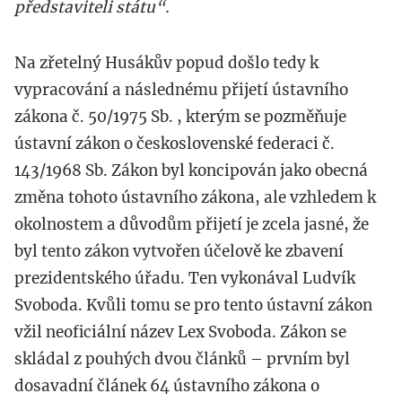
představiteli státu“.
Na zřetelný Husákův popud došlo tedy k
vypracování a následnému přijetí ústavního
zákona č. 50/1975 Sb. , kterým se pozměňuje
ústavní zákon o československé federaci č.
143/1968 Sb. Zákon byl koncipován jako obecná
změna tohoto ústavního zákona, ale vzhledem k
okolnostem a důvodům přijetí je zcela jasné, že
byl tento zákon vytvořen účelově ke zbavení
prezidentského úřadu. Ten vykonával Ludvík
Svoboda. Kvůli tomu se pro tento ústavní zákon
vžil neoficiální název Lex Svoboda. Zákon se
skládal z pouhých dvou článků – prvním byl
dosavadní článek 64 ústavního zákona o