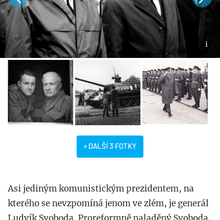
+ DALŠÍ 3 FOTKY
Asi jediným komunistickým prezidentem, na
kterého se nevzpomíná jenom ve zlém, je generál
Ludvík Svoboda. Proreformně naladěný Svoboda,