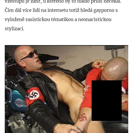
vzestupu je žánr, u kterého by to nikdo příliš nečekal.
Čím dál více lidí na internetu totiž hledá gayporno s
vyloženě rasistickou tématikou a neonacistickou
stylizací.
naz.jpg