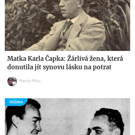
Matka Karla Čapka: Žárlivá žena, která
donutila jít synovu lásku na potrat
Martin Miko