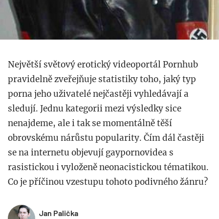
Největší světový erotický videoportál Pornhub
pravidelně zveřejňuje statistiky toho, jaký typ
porna jeho uživatelé nejčastěji vyhledávají a
sledují. Jednu kategorii mezi výsledky sice
nenajdeme, ale i tak se momentálně těší
obrovskému nárůstu popularity. Čím dál častěji
se na internetu objevují gaypornovidea s
rasistickou i vyloženě neonacistickou tématikou.
Co je příčinou vzestupu tohoto podivného žánru?
Jan Palička