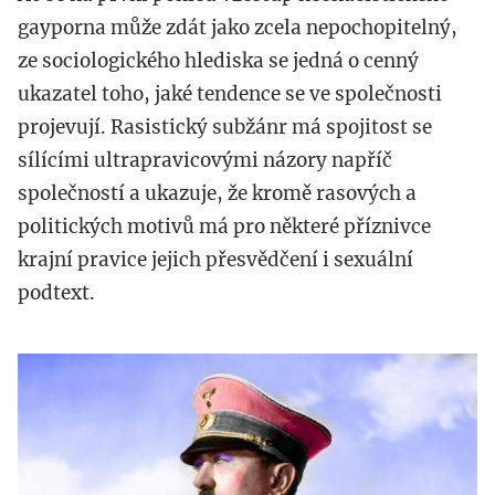
gayporna může zdát jako zcela nepochopitelný,
ze sociologického hlediska se jedná o cenný
ukazatel toho, jaké tendence se ve společnosti
projevují. Rasistický subžánr má spojitost se
sílícími ultrapravicovými názory napříč
společností a ukazuje, že kromě rasových a
politických motivů má pro některé příznivce
krajní pravice jejich přesvědčení i sexuální
podtext.
naz2.jpg