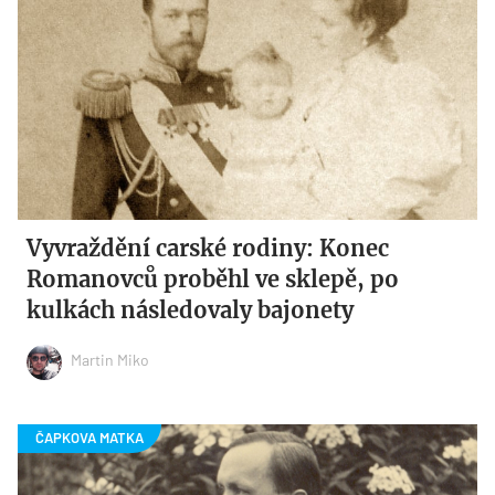
Vyvraždění carské rodiny: Konec
Romanovců proběhl ve sklepě, po
kulkách následovaly bajonety
Martin Miko