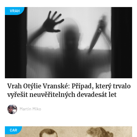
Vrah Otýlie Vranské: Případ, který trvalo
vyřešit neuvěřitelných devadesát let
Martin Miko