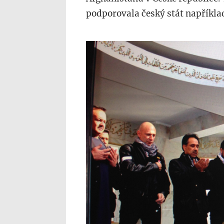
podporovala český stát napříkla
landa.jpg