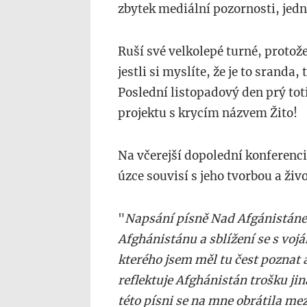
zbytek mediální pozornosti, jedno 
Ruší své velkolepé turné, protož
jestli si myslíte, že je to sranda,
Poslední listopadový den prý tot
projektu s krycím názvem Žito!
Na včerejší dopolední konferenci 
úzce souvisí s jeho tvorbou a ži
"
Napsání písně Nad Afgánistáne
Afghánistánu a sblížení se s vojá
kterého jsem měl tu čest poznat 
reflektuje Afghánistán trošku jina
této písni se na mne obrátila m