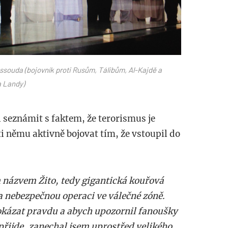
assouda (bojovník proti Rusům, Tálibům, Al-Kajdě a
a Landy)
 seznámit s faktem, že terorismus je
ti němu aktivně bojovat tím, že vstoupil do
m názvem Žito, tedy gigantická kouřová
 nebezpečnou operaci ve válečné zóně.
okázat pravdu a abych upozornil fanoušky
přijde, zanechal jsem uprostřed velikého