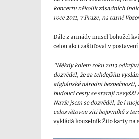
koncertu několik zásadních indic
roce 2011, v Praze, na turné Voz
Dále z armády musel bohužel kv
celou akci zaštiťoval v postavení
"Někdy kolem roku 2013 odkrývá 
dozvěděl, že za tehdejším vyslán
afghánské národní bezpečnosti, A
budoucí cesty se starají nevyšší
Navíc jsem se dozvěděl, že i moje
celosvětovou sítí bojovníků s 
vykládá kouzelník Žito karty na s