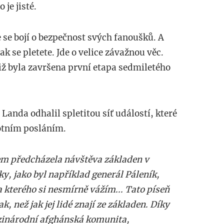
je jisté.
e se bojí o bezpečnost svých fanoušků. A
 tak se pletete. Jde o velice závažnou věc.
iž byla završena první etapa sedmiletého
Landa odhalil spletitou síť událostí, které
votním posláním.
m předcházela návštěva základen v
ky, jako byl například generál Páleník,
a kterého si nesmírně vážím... Tato píseň
k, než jak jej lidé znají ze základen. Díky
ezinárodní afghánská komunita,