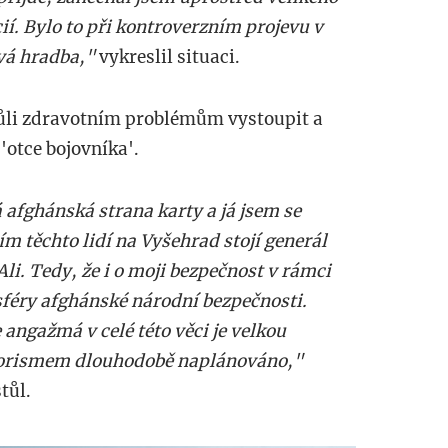
ií. Bylo to při kontroverzním projevu v
ová hradba,"
vykreslil situaci.
ůli zdravotním problémům vystoupit a
 'otce bojovníka'.
afghánská strana karty a já jsem se
ím těchto lidí na Vyšehrad stojí generál
li. Tedy, že i o moji bezpečnost v rámci
 sféry afghánské národní bezpečnosti.
 angažmá v celé této věci je velkou
terorismem dlouhodobě naplánováno,"
tůl.