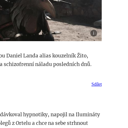
ou Daniel Landa alias kouzelník Žito,
la schizofrenní náladu posledních dnů.
Sdílet
edávkoval hypnotiky, napojil na Ilumináty
legů z Ortelu a chce na sebe strhnout