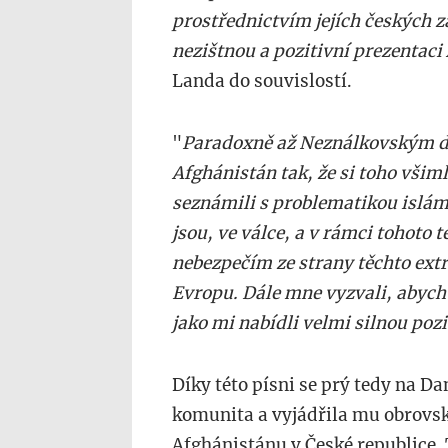
prostřednictvím jejích českých z
nezištnou a pozitivní prezentaci
Landa do souvislostí.
"
Paradoxně až Neználkovským d
Afghánistán tak, že si toho všim
seznámili s problematikou islám
jsou, ve válce, a v rámci tohoto
nebezpečím ze strany těchto extre
Evropu. Dále mne vyzvali, abych s
jako mi nabídli velmi silnou pozi
Díky této písni se prý tedy na D
komunita a vyjádřila mu obrovský
Afghánistánu v České republice.