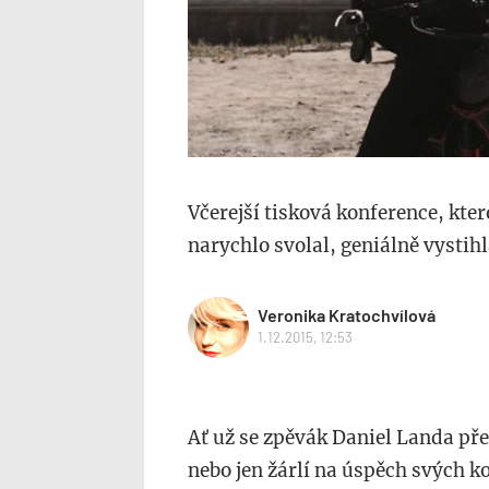
Včerejší tisková konference, kter
narychlo svolal, geniálně vystih
Veronika Kratochvílová
1.12.2015, 12:53
Ať už se zpěvák Daniel Landa př
nebo jen žárlí na úspěch svých ko