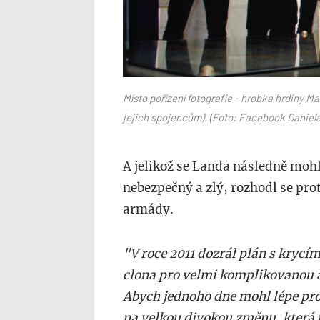
Místo pořízení fotografie - hrobka hrdiny M
jejich spojencům). (Foto: Facebook Daniel
A jelikož se Landa následně mohl
nebezpečný a zlý, rozhodl se pro
armády.
"V roce 2011 dozrál plán s krycí
clona pro velmi komplikovanou a
Abych jednoho dne mohl lépe pr
na velkou divokou změnu, která 