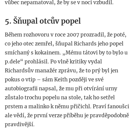
vůbec nepamatoval, že by se v noci vzbudil.
5. Šňupal otcův popel
Během rozhovoru v roce 2007 prozradil, že poté,
co jeho otec zemřel, šňupal Richards jeho popel
smíchaný s kokainem. „Mému tátovi by to bylo u
p.dele“ prohlásil. Po vlně kritiky vydal
Richardsův manažér zprávu, že to prý byl jen
pokus o vtip – sám Keith později ve své
autobiografii napsal, že mu při otvírání urny
zůstalo trochu popelu na stole, tak ho setřel
prstem a malinko k němu přičichl. Praví fanoušci
ale vědí, že první verze příběhu je pravděpodobně
pravdivější.