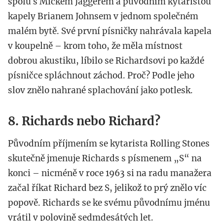
spolu s Mickem Jaggerem a původním kytaristou
kapely Brianem Johnsem v jednom společném
malém bytě. Své první písničky nahrávala kapela
v koupelně – krom toho, že měla místnost
dobrou akustiku, líbilo se Richardsovi po každé
písničce spláchnout záchod. Proč? Podle jeho
slov znělo nahrané splachování jako potlesk.
8. Richards nebo Richard?
Původním příjmením se kytarista Rolling Stones
skutečně jmenuje Richards s písmenem „S“ na
konci – nicméně v roce 1963 si na radu manažera
začal říkat Richard bez S, jelikož to prý znělo víc
popově. Richards se ke svému původnímu jménu
vrátil v polovině sedmdesátých let.