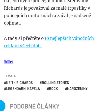
na jeho dveře policejní hlídka. Zfetovaný
Richards je považoval za malé trpaslíky v
policejních uniformách a začal je nadšeně
objímat.
A tady si přečtěte o
10 nejlepších vánočních
reklam všech dob.
Sdílet
TÉMATA
KEITH RICHARDS
ROLLING STONES
LEGENDÁRNÍ KAPELA
ROCK
NAROZENINY
PODOBNÉ ČLÁNKY