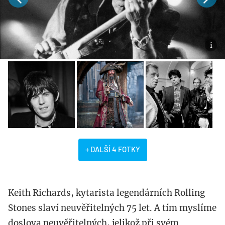
+ DALŠÍ 4 FOTKY
Keith Richards, kytarista legendárních Rolling
Stones slaví neuvěřitelných 75 let. A tím myslíme
doslova neuvěřitelných, jelikož při svém