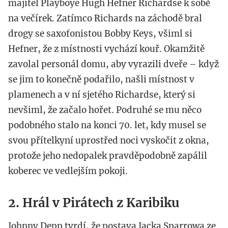
majitel Playboye Hugh Hefner Richardse k sobě
na večírek. Zatímco Richards na záchodě bral
drogy se saxofonistou Bobby Keys, všiml si
Hefner, že z místnosti vychází kouř. Okamžitě
zavolal personál domu, aby vyrazili dveře – když
se jim to konečně podařilo, našli místnost v
plamenech a v ní sjetého Richardse, který si
nevšiml, že začalo hořet. Podruhé se mu něco
podobného stalo na konci 70. let, kdy musel se
svou přítelkyní uprostřed noci vyskočit z okna,
protože jeho nedopalek pravděpodobně zapálil
koberec ve vedlejším pokoji.
2. Hrál v Pirátech z Karibiku
Johnny Depp tvrdí, že postava Jacka Sparrowa ze