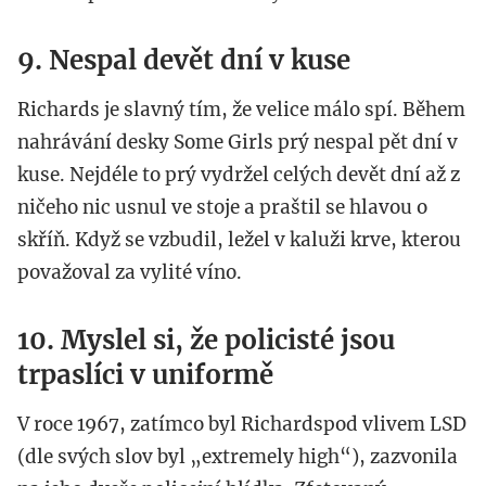
9. Nespal devět dní v kuse
Richards je slavný tím, že velice málo spí. Během
nahrávání desky Some Girls prý nespal pět dní v
kuse. Nejdéle to prý vydržel celých devět dní až z
ničeho nic usnul ve stoje a praštil se hlavou o
skříň. Když se vzbudil, ležel v kaluži krve, kterou
považoval za vylité víno.
10. Myslel si, že policisté jsou
trpaslíci v uniformě
V roce 1967, zatímco byl Richardspod vlivem LSD
(dle svých slov byl „extremely high“), zazvonila