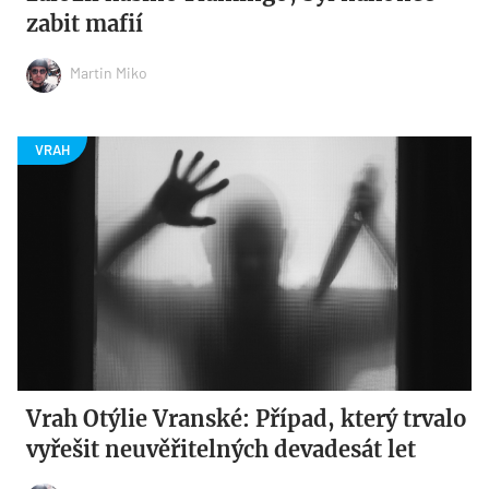
zabit mafií
Martin Miko
Vrah Otýlie Vranské: Případ, který trvalo
vyřešit neuvěřitelných devadesát let