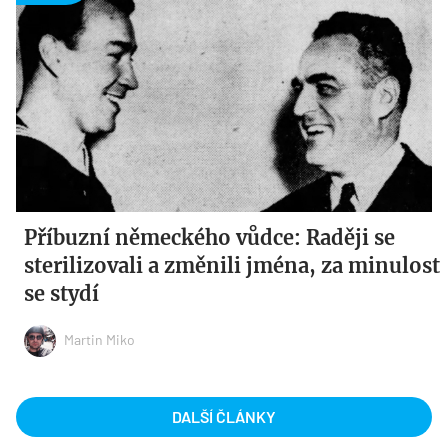
Příbuzní německého vůdce: Raději se
sterilizovali a změnili jména, za minulost
se stydí
Martin Miko
DALŠÍ ČLÁNKY