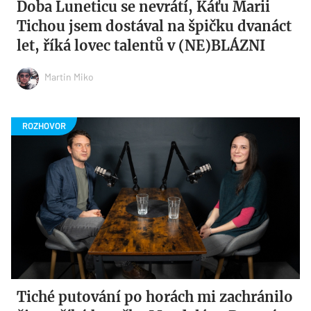
Doba Luneticu se nevrátí, Káťu Marii
Tichou jsem dostával na špičku dvanáct
let, říká lovec talentů v (NE)BLÁZNI
Martin Miko
Tiché putování po horách mi zachránilo