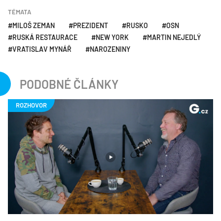
TÉMATA
MILOŠ ZEMAN
PREZIDENT
RUSKO
OSN
RUSKÁ RESTAURACE
NEW YORK
MARTIN NEJEDLÝ
VRATISLAV MYNÁŘ
NAROZENINY
PODOBNÉ ČLÁNKY