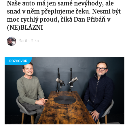
Naše auto má jen samé nevýhody, ale
snad v něm přeplujeme řeku. Nesmí být
moc rychlý proud, říká Dan Přibáň v
(NE)BLÁZNI
Martin Miko