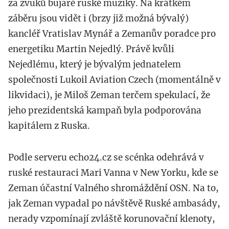
za zvuků bujaré ruské muziky. Na krátkém
záběru jsou vidět i (brzy již možná bývalý)
kancléř Vratislav Mynář a Zemanův poradce pro
energetiku Martin Nejedlý. Právě kvůli
Nejedlému, který je bývalým jednatelem
společnosti Lukoil Aviation Czech (momentálně v
likvidaci), je Miloš Zeman terčem spekulací, že
jeho prezidentská kampaň byla podporována
kapitálem z Ruska.
Podle serveru echo24.cz se scénka odehrává v
ruské restauraci Mari Vanna v New Yorku, kde se
Zeman účastní Valného shromáždění OSN. Na to,
jak Zeman vypadal po návštěvě Ruské ambasády,
nerady vzpomínají zvláště korunovační klenoty,