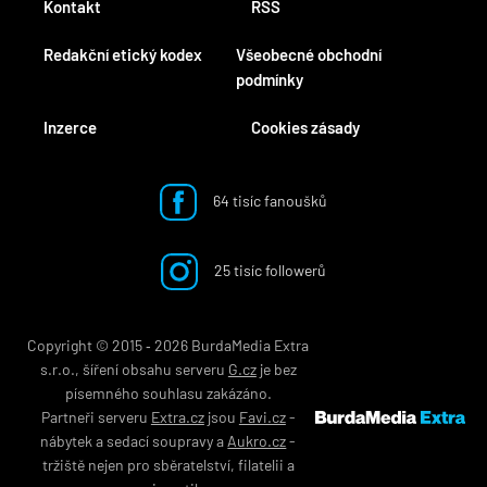
Kontakt
RSS
Redakční etický kodex
Všeobecné obchodní
podmínky
Inzerce
Cookies zásady
64 tisíc fanoušků
25 tisíc followerů
Copyright © 2015 ‐ 2026 BurdaMedia Extra
s.r.o., šíření obsahu serveru
G.cz
je bez
písemného souhlasu zakázáno.
Partneři serveru
Extra.cz
jsou
Favi.cz
-
nábytek
a
sedací soupravy
a
Aukro.cz
-
tržiště nejen pro
sběratelství
,
filatelii
a