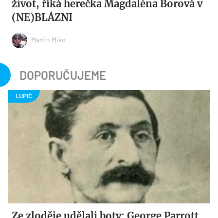
život, říká herečka Magdaléna Borová v
(NE)BLÁZNI
Martin Miko
DOPORUČUJEME
Ze zloděje udělali boty: George Parrott