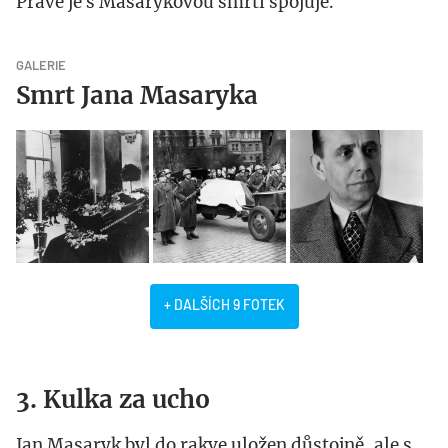
Právě je s Masarykovou smrtí spojuje.
GALERIE
Smrt Jana Masaryka
+ DALŠÍCH 9 FOTEK
3. Kulka za ucho
Jan Masaryk byl do rakve uložen důstojně, ale s