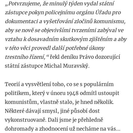
„Potvrzujeme, že minulý týden vydal státní
zástupce pokyn policejnímu orgánu Úřadu pro
dokumentaci a vyšetřování zločinů komunismu,
aby se nově se objevivšími tvrzeními zabýval ve
vztahu k dosavadním skutkovým zjištěním a aby
v této věci provedl další potřebné úkony
trestního řízení,“
řekl deníku Právo dozorující
státní zástupce Michal Muravský.
Teorií a vysvětlení toho, co se s populárním
politikem, který v únoru 1948 odmítl ustoupit
komunistům, vlastně stalo, je hned několik.
Některé dávají smysl, jiné působí dost
vykonstruovaně. Dali jsme je přehledně
dohromady a zhodnocení už necháme na vás...