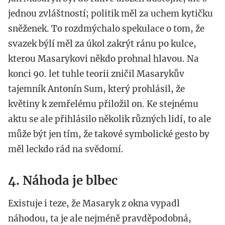
jednou zvláštností; politik měl za uchem kytičku
sněženek. To rozdmýchalo spekulace o tom, že
svazek býlí měl za úkol zakrýt ránu po kulce,
kterou Masarykovi někdo prohnal hlavou. Na
konci 90. let tuhle teorii zničil Masarykův
tajemník Antonín Sum, který prohlásil, že
květiny k zemřelému přiložil on. Ke stejnému
aktu se ale přihlásilo několik různých lidí, to ale
může být jen tím, že takové symbolické gesto by
měl leckdo rád na svědomí.
4. Náhoda je blbec
Existuje i teze, že Masaryk z okna vypadl
náhodou, ta je ale nejméně pravděpodobná,