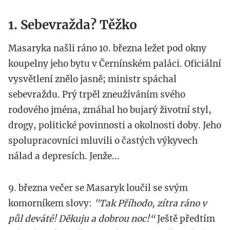
1. Sebevražda? Těžko
Masaryka našli ráno 10. března ležet pod okny
koupelny jeho bytu v Černínském paláci. Oficiální
vysvětlení znělo jasně; ministr spáchal
sebevraždu. Prý trpěl zneužíváním svého
rodového jména, zmáhal ho bujarý životní styl,
drogy, politické povinnosti a okolnosti doby. Jeho
spolupracovníci mluvili o častých výkyvech
nálad a depresích. Jenže...
9. března večer se Masaryk loučil se svým
komorníkem slovy:
"Tak Příhodo, zítra ráno v
půl deváté! Děkuju a dobrou noc!“
Ještě předtím