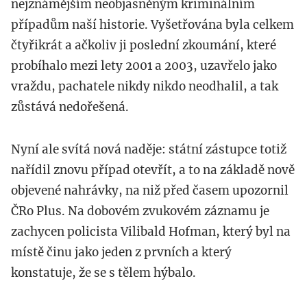
nejznámějším neobjasněným kriminálním
případům naší historie. Vyšetřována byla celkem
čtyřikrát a ačkoliv ji poslední zkoumání, které
probíhalo mezi lety 2001 a 2003, uzavřelo jako
vraždu, pachatele nikdy nikdo neodhalil, a tak
zůstává nedořešená.
Nyní ale svítá nová naděje: státní zástupce totiž
nařídil znovu případ otevřít, a to na základě nově
objevené nahrávky, na niž před časem upozornil
ČRo Plus. Na dobovém zvukovém záznamu je
zachycen policista Vilibald Hofman, který byl na
místě činu jako jeden z prvních a který
konstatuje, že se s tělem hýbalo.