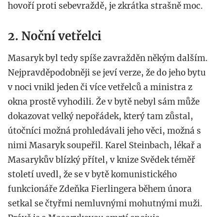
hovoří proti sebevraždě, je zkrátka strašně moc.
2. Noční vetřelci
Masaryk byl tedy spíše zavražděn někým dalším.
Nejpravděpodobněji se jeví verze, že do jeho bytu
v noci vnikl jeden či více vetřelců a ministra z
okna prostě vyhodili. Že v bytě nebyl sám může
dokazovat velký nepořádek, který tam zůstal,
útočníci možná prohledávali jeho věci, možná s
nimi Masaryk soupeřil. Karel Steinbach, lékař a
Masarykův blízký přítel, v knize Svědek téměř
století uvedl, že se v bytě komunistického
funkcionáře Zdeňka Fierlingera během února
setkal se čtyřmi nemluvnými mohutnými muži.