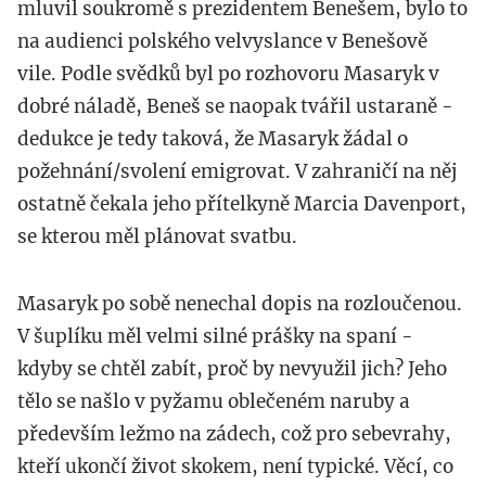
mluvil soukromě s prezidentem Benešem, bylo to
na audienci polského velvyslance v Benešově
vile. Podle svědků byl po rozhovoru Masaryk v
dobré náladě, Beneš se naopak tvářil ustaraně -
dedukce je tedy taková, že Masaryk žádal o
požehnání/svolení emigrovat. V zahraničí na něj
ostatně čekala jeho přítelkyně Marcia Davenport,
se kterou měl plánovat svatbu.
Masaryk po sobě nenechal dopis na rozloučenou.
V šuplíku měl velmi silné prášky na spaní -
kdyby se chtěl zabít, proč by nevyužil jich? Jeho
tělo se našlo v pyžamu oblečeném naruby a
především ležmo na zádech, což pro sebevrahy,
kteří ukončí život skokem, není typické. Věcí, co