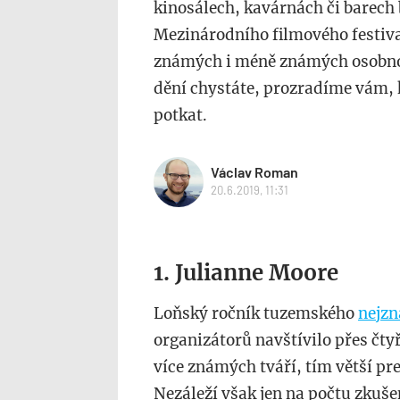
kinosálech, kavárnách či barech
Mezinárodního filmového festiva
známých i méně známých osobnost
dění chystáte, prozradíme vám,
potkat.
Václav Roman
20.6.2019, 11:31
1. Julianne Moore
Loňský ročník tuzemského
nejzn
organizátorů navštívilo přes čtyř
více známých tváří, tím větší pr
Nezáleží však jen na počtu zkuše