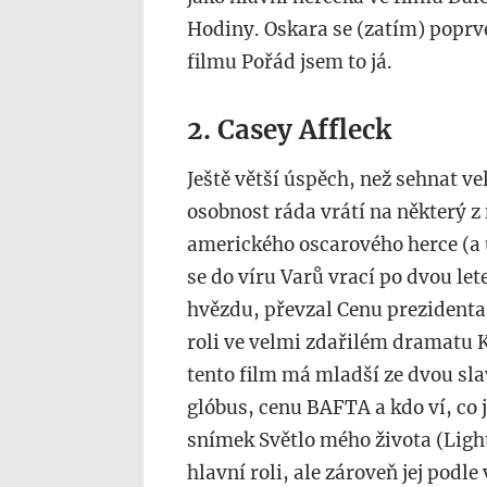
Hodiny. Oskara se (zatím) poprvé
filmu Pořád jsem to já.
2. Casey Affleck
Ještě větší úspěch, než sehnat v
osobnost ráda vrátí na některý z 
amerického oscarového herce (a u
se do víru Varů vrací po dvou lete
hvězdu, převzal Cenu prezidenta
roli ve velmi zdařilém dramatu 
tento film má mladší ze dvou sla
glóbus, cenu BAFTA a kdo ví, co j
snímek Světlo mého života (Light
hlavní roli, ale zároveň jej podle