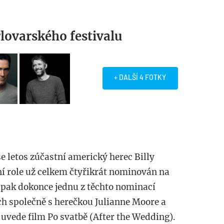
lovarského festivalu
+ DALŠÍ 4 FOTKY
e letos zúčastní americký herec Billy
ní role už celkem čtyřikrát nominován na
7 pak dokonce jednu z těchto nominací
ch společně s herečkou Julianne Moore a
vede film Po svatbě (After the Wedding).