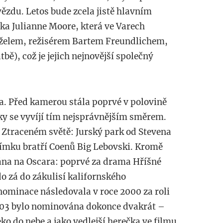
ězdu. Letos bude zcela jistě hlavním
a Julianne Moore, která ve Varech
želem, režisérem Bartem Freundlichem,
ě), což je jejich nejnovější společný
a. Před kamerou stála poprvé v polovině
ečky se vyvíjí tím nejsprávnějším směrem.
 Ztraceném světě: Jurský park od Stevena
snímku bratří Coenů Big Lebovski. Kromě
ána na Oscara: poprvé za drama Hříšné
do zá do zákulisí kalifornského
ominace následovala v roce 2000 za roli
2003 bylo nominována dokonce dvakrát –
ko do nebe a jako vedlejší herečka ve filmu