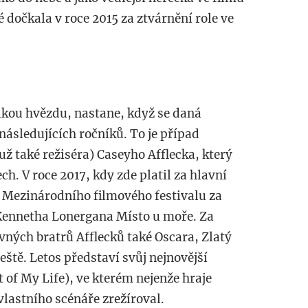
 dočkala v roce 2015 za ztvárnění role ve
elkou hvězdu, nastane, když se daná
následujících ročníků. To je případ
ž také režiséra) Caseyho Afflecka, který
ch. V roce 2017, kdy zde platil za hlavní
 Mezinárodního filmového festivalu za
Kennetha Lonergana Místo u moře. Za
vných bratrů Afflecků také Oscara, Zlatý
eště. Letos představí svůj nejnovější
 of My Life), ve kterém nejenže hraje
 vlastního scénáře zrežíroval.