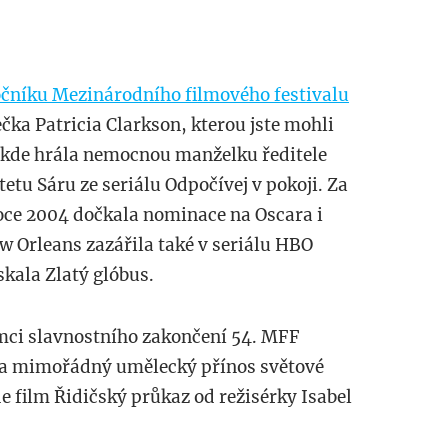
očníku Mezinárodního filmového festivalu
ka Patricia Clarkson, kterou jste mohli
, kde hrála nemocnou manželku ředitele
tetu Sáru ze seriálu Odpočívej v pokoji. Za
 roce 2004 dočkala nominace na Oscara i
w Orleans zazářila také v seriálu HBO
skala Zlatý glóbus.
mci slavnostního zakončení 54. MFF
 za mimořádný umělecký přínos světové
 film Řidičský průkaz od režisérky Isabel