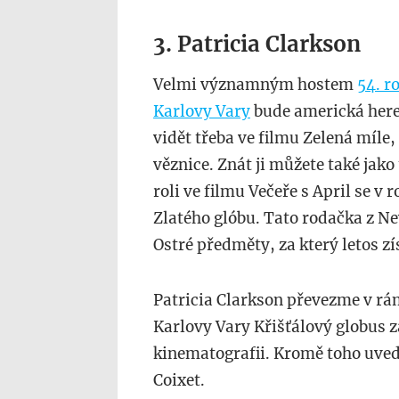
3. Patricia Clarkson
Velmi významným hostem
54. r
Karlovy Vary
bude americká hereč
vidět třeba ve filmu Zelená míle
věznice. Znát ji můžete také jako 
roli ve filmu Večeře s April se v
Zlatého glóbu. Tato rodačka z Ne
Ostré předměty, za který letos zí
Patricia Clarkson převezme v rá
Karlovy Vary Křišťálový globus
kinematografii. Kromě toho uvede
Coixet.