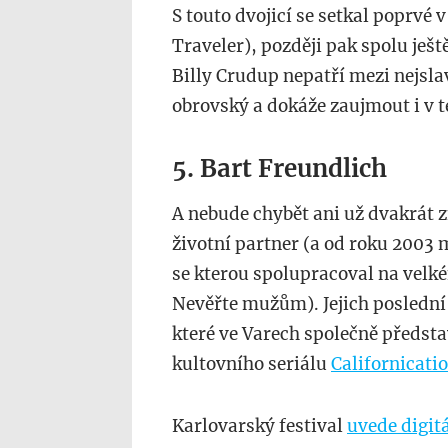
S touto dvojicí se setkal poprvé 
Traveler), později pak spolu ješt
Billy Crudup nepatří mezi nejslav
obrovský a dokáže zaujmout i v t
5. Bart Freundlich
A nebude chybět ani už dvakrát 
životní partner (a od roku 2003
se kterou spolupracoval na velké
Nevěřte mužům). Jejich poslední
které ve Varech společně představ
kultovního seriálu
Californicati
Karlovarský festival
uvede digit