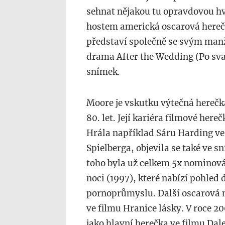
sehnat nějakou tu opravdovou hv
hostem americká oscarová herečk
představí společně se svým man
drama After the Wedding (Po svatb
snímek.
Moore je vskutku výtečná herečk
80. let. Její kariéra filmové her
Hrála například Sáru Harding ve
Spielberga, objevila se také ve 
toho byla už celkem 5x nominov
noci (1997), které nabízí pohled 
pornoprůmyslu. Další oscarová n
ve filmu Hranice lásky. V roce 
jako hlavní herečka ve filmu Dale