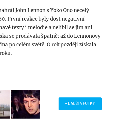
nahrál John Lennon s Yoko Ono necelý
80. První reakce byly dost negativní –
avé texty i melodie a nelíbil se jim ani
eska se prodávala špatně; až do Lennonovy
edna po celém světě. O rok později získala
roku.
+ DALŠÍ 4 FOTKY