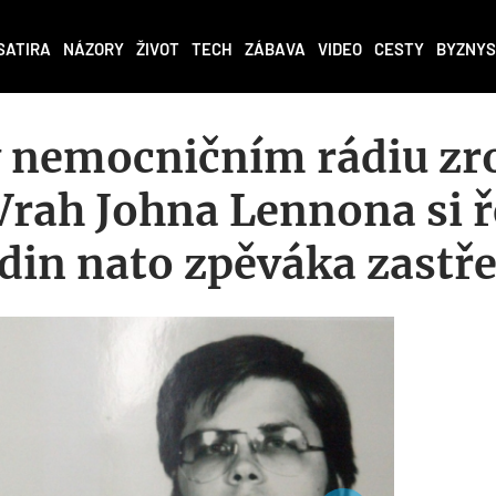
SATIRA
NÁZORY
ŽIVOT
TECH
ZÁBAVA
VIDEO
CESTY
BYZNYS
v nemocničním rádiu zr
 Vrah Johna Lennona si ř
din nato zpěváka zastře