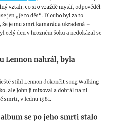
ný vztah, co si o vraždě myslí, odpověděl
e jen „Je to děs“. Dlouho byl za to
eli, že je mu smrt kamaráda ukradená –
byl celý den v hrozném šoku a nedokázal se
ou Lennon nahrál, byla
ještě stihl Lennon dokončit song Walking
o, ale John ji mixoval a dohrál na ni
 smrti, v lednu 1981.
album se po jeho smrti stalo