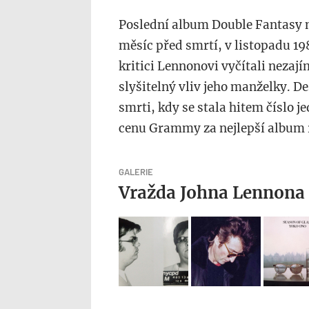
Poslední album Double Fantasy 
měsíc před smrtí, v listopadu 19
kritici Lennonovi vyčítali nezajím
slyšitelný vliv jeho manželky. D
smrti, kdy se stala hitem číslo j
cenu Grammy za nejlepší album 
GALERIE
Vražda Johna Lennona