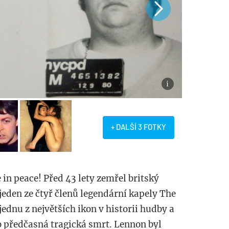
+ DALŠÍ 3 FOTKY
e in peace! Před 43 lety zemřel britský
jeden ze čtyř členů legendární kapely The
ednu z největších ikon v historii hudby a
ho předčasná tragická smrt. Lennon byl