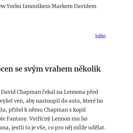
New Yorku fanouškem Markem Davidem
Sdílet
focen se svým vrahem několik
rk David Chapman čekal na Lennona před
yšel ven, aby nastoupil do auta, které ho
ia, přišel k němu Chapman s kopií
le Fantasy. Vstřícný Lennon mu ho
a, jestli to je vše, co pro něj může udělat.