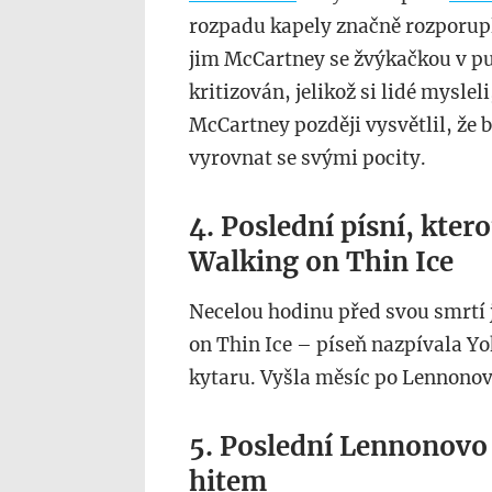
rozpadu kapely značně rozporupl
jim McCartney se žvýkačkou v pus
kritizován, jelikož si lidé mysl
McCartney později vysvětlil, že 
vyrovnat se svými pocity.
4. Poslední písní, kter
Walking on Thin Ice
Necelou hodinu před svou smrtí 
on Thin Ice – píseň nazpívala Yok
kytaru. Vyšla měsíc po Lennonově
5. Poslední Lennonovo 
hitem