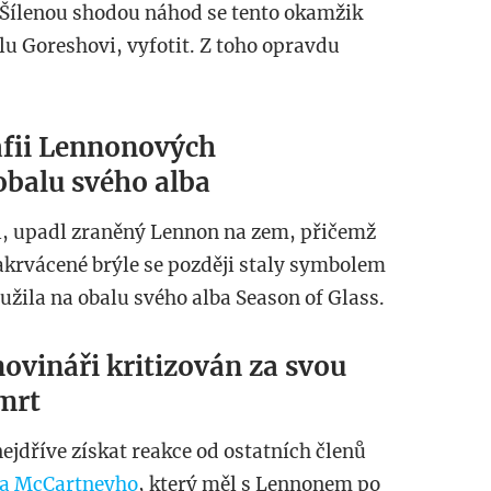
 Šílenou shodou náhod se tento okamžik
u Goreshovi, vyfotit. Z toho opravdu
afii Lennonových
obalu svého alba
, upadl zraněný Lennon na zem, přičemž
akrvácené brýle se později staly symbolem
oužila na obalu svého alba Season of Glass.
novináři kritizován za svou
mrt
ejdříve získat reakce od ostatních členů
a McCartneyho
, který měl s Lennonem po