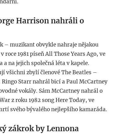
endární.
orge Harrison nahráli o
ak – muzikant obvykle nahraje nějakou
v roce 1981 píseň All Those Years Ago, ve
a na jejich společná léta v kapele.
ují všichni zbylí členové The Beatles –
, Ringo Starr nahrál bicí a Paul McCartney
rovodné vokály. Sám McCartney nahrál o
War z roku 1982 song Here Today, ve
smrtí svého bývalého nejlepšího kamaráda.
ský zákrok by Lennona