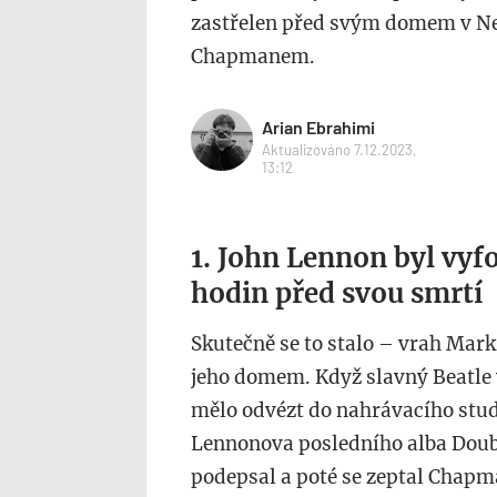
zastřelen před svým domem v 
Chapmanem.
Arian Ebrahimi
Aktualizováno 7.12.2023,
13:12
1. John Lennon byl vy
hodin před svou smrtí
Skutečně se to stalo – vrah Ma
jeho domem. Když slavný Beatle v
mělo odvézt do nahrávacího stud
Lennonova posledního alba Doub
podepsal a poté se zeptal Chapman