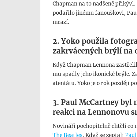
Chapman na to nadšeně přikývl.
podařilo jinému fanouškovi, Paul
mrazí.
2. Yoko použila fotogr
zakrvácených brýlí na 
Když Chapman Lennona zastřelil
mu spadly jeho ikonické brýle. Z
atentátu. Yoko je o rok později p
3. Paul McCartney byl 
reakci na Lennonovu s
Novináři pochopitelně chtěli co n
The Beatles
. Když se zeptali
Paul