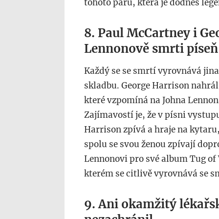
tohoto páru, která je dodnes leg
8. Paul McCartney i Ge
Lennonově smrti píseň
Každý se se smrtí vyrovnává jin
skladbu. George Harrison nahrál 
které vzpomíná na Johna Lennona 
Zajímavostí je, že v písni vystup
Harrison zpívá a hraje na kytaru
spolu se svou ženou zpívají dop
Lennonovi pro své album Tug of 
kterém se citlivě vyrovnává se 
9. Ani okamžitý lékař