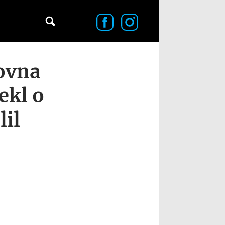
ovna
ekl o
lil