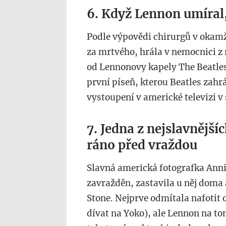
6. Když Lennon umíral,
Podle výpovědi chirurgů v okamž
za mrtvého, hrála v nemocnici z
od Lennonovy kapely The Beatles
první píseň, kterou Beatles zah
vystoupení v americké televizi v
7. Jedna z nejslavnější
ráno před vraždou
Slavná americká fotografka Anni
zavražděn, zastavila u něj doma a
Stone. Nejprve odmítala nafotit 
dívat na Yoko), ale Lennon na tom