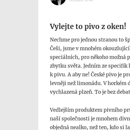
Vylejte to pivo z oken!
Nechme pro jednou stranou to špa
Češi, jsme v mnohém okouzlující
speciálních, pro někoho možná po
zbytku světa. Jedním ze specifik l
k pivu. A aby ne! České pivo je p
levněji než limonádu. V horkém d
vychlazená plzeň. To je bez debat
Vedlejším produktem pivního prů
naší společnosti je mnohem divněj
objedná nealko, než ten, kdo si la