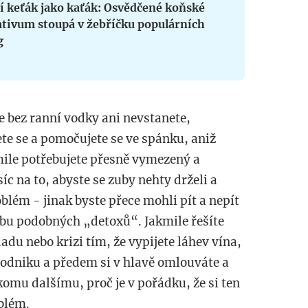
í keťák jako kaťák: Osvědčené koňské
ativum stoupá v žebříčku populárních
g
 že bez ranní vodky ani nevstanete,
ete se a pomočujete se ve spánku, aniž
mile potřebujete přesně vymezený a
 na to, abyste se zuby nehty drželi a
blém - jinak byste přece mohli pít a nepít
řebu podobných
„
detoxů
“
. Jakmile řešíte
du nebo krizi tím, že vypijete láhev vína,
podniku a předem si v hlavě omlouváte a
komu dalšímu, proč je v pořádku, že si ten
blém.