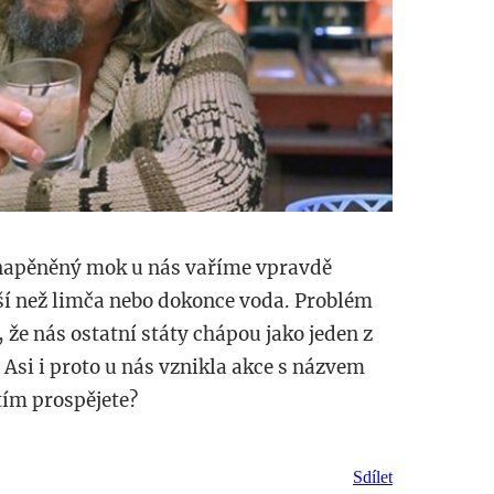
ý napěněný mok u nás vaříme vpravdě
ší než limča nebo dokonce voda. Problém
i, že nás ostatní státy chápou jako jeden z
 Asi i proto u nás vznikla akce s názvem
tím prospějete?
Sdílet