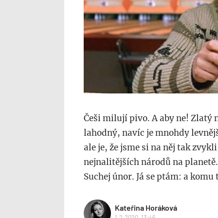
Češi milují pivo. A aby ne! Zlat
lahodný, navíc je mnohdy levněj
ale je, že jsme si na něj tak zvykl
nejnalitějších národů na planetě.
Suchej únor. Já se ptám: a komu 
Kateřina Horáková
1.2.2020, 13:46