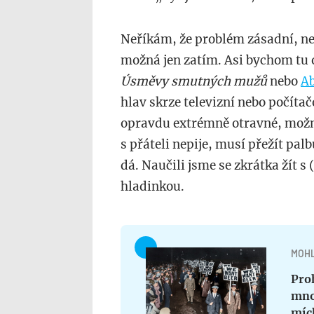
Neříkám, že problém zásadní, ne
možná jen zatím. Asi bychom tu o
Úsměvy smutných mužů
nebo
Ab
hlav skrze televizní nebo počítač
opravdu extrémně otravné, možná
s přáteli nepije, musí přežít pal
dá. Naučili jsme se zkrátka žít 
hladinkou.
MOHL
Pro
mnoh
míc