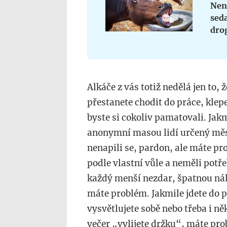
Nen
sed
dro
Alkáče z vás totiž nedělá jen to,
přestanete chodit do práce, klep
byste si cokoliv pamatovali. Jak
anonymní masou lidí určený měsíc
nenapili se, pardon, ale máte pro
podle vlastní vůle a neměli pot
každý menší nezdar, špatnou nála
máte problém. Jakmile jdete do 
vysvětlujete sobě nebo třeba i ně
večer
„
vylijete držku
“
, máte pro