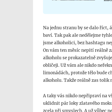
Na jednu stranu by se dalo říct, á
baví. Tak pak ale nedělejme tyhl
jsme alkoholici, bez hashtagu ne
On vám ten měsíc nepití reálně z
alkoholu se prokazatelně zvyšuje 
obličeji. Už vám ale nikdo neřekn
limonádách, protože tělo bude c
alkoholu. Takže reálně zas tolik 
A taky vás nikdo nepřipraví na v
uklidnit pár loky zlatavého mok
zcela při smyslech. A už vůbec ne