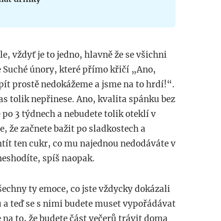
le, vždyť je to jedno, hlavně že se všichni
e Suché únory, které přímo křičí
„
Ano,
pít prostě nedokážeme a jsme na to hrdí!
“
.
as tolik nepřinese. Ano, kvalita spánku bez
po 3 týdnech a nebudete tolik oteklí v
e, že začnete bažit po sladkostech a
htít ten cukr, co mu najednou nedodáváte v
neshodíte, spíš naopak.
šechny ty emoce, co jste vždycky dokázali
u a teď se s nimi budete muset vypořádávat
 na to, že budete část večerů trávit doma