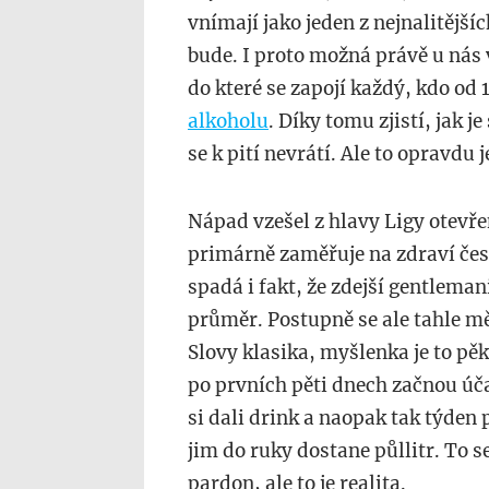
vnímají jako jeden z nejnalitějš
bude. I proto možná právě u nás 
do které se zapojí každý, kdo od
alkoholu
. Díky tomu zjistí, jak j
se k pití nevrátí. Ale to opravdu
Nápad vzešel z hlavy Ligy otevř
primárně zaměřuje na zdraví čes
spadá i fakt, že zdejší gentlemani
průměr. Postupně se ale tahle mě
Slovy klasika, myšlenka je to pěk
po prvních pěti dnech začnou úča
si dali drink a naopak tak týden
jim do ruky dostane půllitr. To s
pardon, ale to je realita.