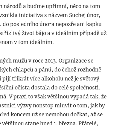
ích národů a buďme upřímní, něco na tom
vznikla iniciativa s názvem Suchej únor,
 1. do posledního února nepozře ani kapku
e střízlivý život bájo a v ideálním případě už
 jenom v tom ideálním.
ených mužů v roce 2013. Organizace se
kých chlapců a pánů, do čehož rozhodně
 pijí třikrát více alkoholu než je světový
síční očista dostala do celé společnosti.
ná. V praxi to však většinou vypadá tak, že
stníci výzvy nonstop mluvit o tom, jak by
 před koncem už se nemohou dočkat, až se
e většinou stane hned 1. března. Přátelé,