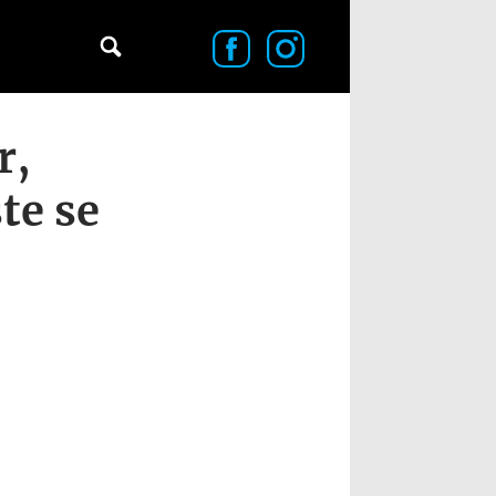
r,
te se