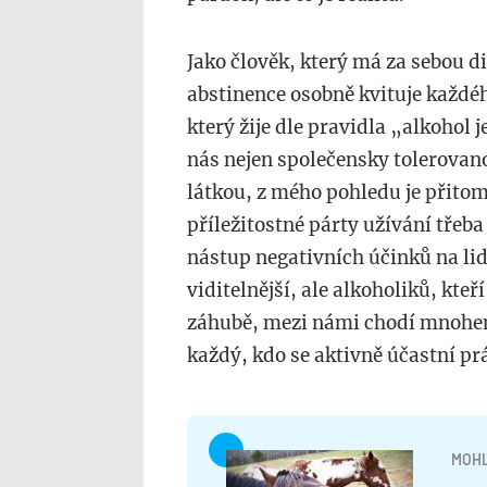
Jako člověk, který má za sebou d
abstinence osobně kvituje každé
který žije dle pravidla
„
alkohol j
nás nejen společensky tolerova
látkou, z mého pohledu je přito
příležitostné párty užívání třeba
nástup negativních účinků na li
viditelnější, ale alkoholiků, kt
záhubě, mezi námi chodí mnohem v
každý, kdo se aktivně účastní p
MOHL