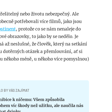
řešitelný nebo životu nebezpečný. Ale
becně potřebovali více filmů, jako jsou
stinent
, protože co se nám nenaleje do
ové obrazovky, to jako by se nedělo. Je
 až neslušné, že člověk, který na setkání
bu dotěrných otázek a přemlouvání, ať si
s (u někoho méně, u někoho více pomyslnou)
O BY VÁS ZAJÍMAT
hibice k ničemu: Všem způsobila
em víc škody než užitku, ale naučila nás
hat drinky