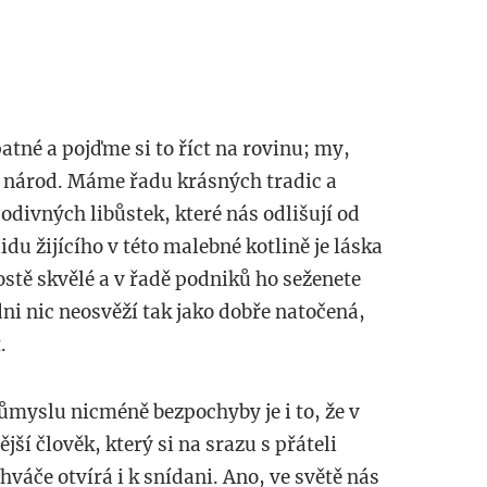
tné a pojďme si to říct na rovinu; my,
 národ. Máme řadu krásných tradic a
divných libůstek, které nás odlišují od
idu žijícího v této malebné kotlině je láska
rostě skvělé a v řadě podniků ho seženete
ni nic neosvěží tak jako dobře natočená,
.
myslu nicméně bezpochyby je i to, že v
ší člověk, který si na srazu s přáteli
hváče otvírá i k snídani. Ano, ve světě nás