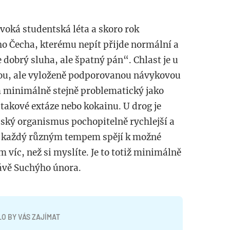
ivoká studentská léta a skoro rok
ho Čecha, kterému nepít přijde normální a
e dobrý sluha, ale špatný pán
“
. Chlast je u
nou, ale vyloženě podporovanou návykovou
m minimálně stejně problematický jako
 takové extáze nebo kokainu. U drog je
dský organismus pochopitelně rychlejší a
eří každý různým tempem spějí k možné
íc, než si myslíte. Je to totiž minimálně
rávě Suchýho února.
O BY VÁS ZAJÍMAT