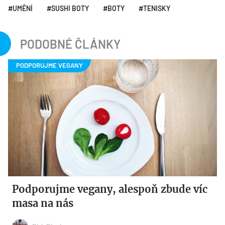
UMĚNÍ
SUSHI BOTY
BOTY
TENISKY
PODOBNÉ ČLÁNKY
Podporujme vegany, alespoň zbude víc
masa na nás