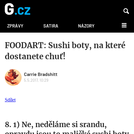
DALŠÍ
ZPRÁVY
SATIRA
NÁZORY
FOODART: Sushi boty, na které
dostanete chuť!
Carrie Bradshitt
5.5.2017, 10:29
Sdílet
8. 1) Ne, neděláme si srandu,