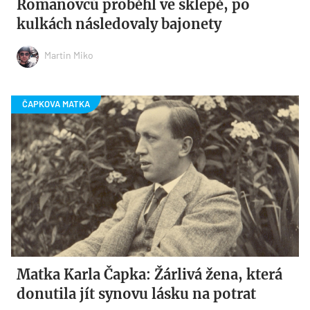
Romanovců proběhl ve sklepě, po
kulkách následovaly bajonety
Martin Miko
Matka Karla Čapka: Žárlivá žena, která
donutila jít synovu lásku na potrat