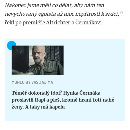
Nakonec jsme měli co dělat, aby nám ten
nevychovaný egoista až moc nepřirostl k srdci,“
řekl po premiéře Altrichter o Čermákovi.
MOHLO BY VÁS ZAJÍMAT
Téměř dokonalý idol? Hynka Čermáka
proslavili Rapl a pleš, kromě hraní fotí nahé
ženy. A taky má kapelu