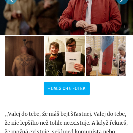
+ DALŠÍCH 6 FOTEK
„Valej do tebe, že máš bejt šťastnej. Valej do tebe,
že nic lepšího než tohle neexistuje. A když řekneš,
že možná existuje, seš hned komunista nebo