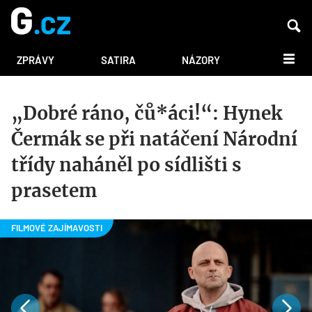
DALŠÍ
ZPRÁVY
SATIRA
NÁZORY
„Dobré ráno, čů*áci!“: Hynek
Čermák se při natáčení Národní
třídy naháněl po sídlišti s
prasetem