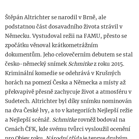
Štěpán Altrichter se narodil v Brně, ale
podstatnou část dosavadního života strávil v
Německu. Vystudoval režii na FAMU, přesto se
zpočátku věnoval krátkometrážním
dokumentům. Jeho celovečerním debutem se stal
česko-německý snímek
Schmitke
z roku 2015.
Kriminální komedie se odehrává v Krušných
horách na pomezí Česka a Německa a místy až
překvapivě přesně zachycuje život a atmosféru v
Sudetech. Altrichter byl díky snímku nominován
na dva České lvy, a to v kategoriích Nejlepší režie
a Nejlepší scénář.
Schmitke
rovněž bodoval na
Cenách ČFK, kde svému tvůrci vysloužil ocenění
pro Objev roku.
Národní třída
je teprve druhým