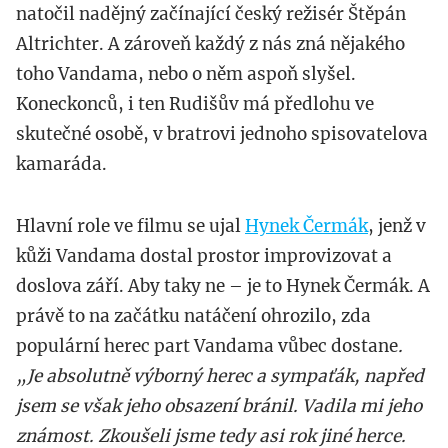
natočil nadějný začínající český režisér Štěpán
Altrichter. A zároveň každý z nás zná nějakého
toho Vandama, nebo o něm aspoň slyšel.
Koneckonců, i ten Rudišův má předlohu ve
skutečné osobě, v bratrovi jednoho spisovatelova
kamaráda.
Hlavní role ve filmu se ujal
Hynek Čermák
, jenž v
kůži Vandama dostal prostor improvizovat a
doslova září. Aby taky ne – je to Hynek Čermák. A
právě to na začátku natáčení ohrozilo, zda
populární herec part Vandama vůbec dostane
.
„Je absolutně výborný herec a sympaťák, napřed
jsem se však jeho obsazení bránil. Vadila mi jeho
známost. Zkoušeli jsme tedy asi rok jiné herce.