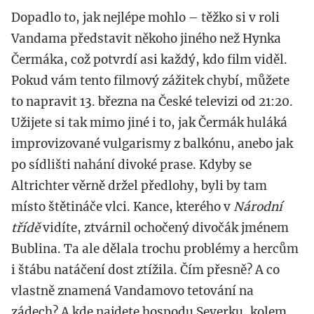
Dopadlo to, jak nejlépe mohlo – těžko si v roli
Vandama představit někoho jiného než Hynka
Čermáka, což potvrdí asi každý, kdo film viděl.
Pokud vám tento filmový zážitek chybí, můžete
to napravit 13. března na České televizi od 21:20.
Užijete si tak mimo jiné i to, jak Čermák huláká
improvizované vulgarismy z balkónu, anebo jak
po sídlišti nahání divoké prase. Kdyby se
Altrichter věrně držel předlohy, byli by tam
místo štětináče vlci. Kance, kterého v
Národní
třídě
vidíte, ztvárnil ochočený divočák jménem
Bublina. Ta ale dělala trochu problémy a hercům
i štábu natáčení dost ztížila. Čím přesně? A co
vlastně znamená Vandamovo tetování na
zádech? A kde najdete hospodu Severku, kolem