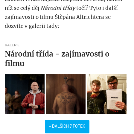
níž se celý děj
Národní třídy
točí? Tyto i další
zajímavosti o filmu Štěpána Altrichtera se
dozvíte v galerii tady:
GALERIE
Národní třída - zajímavosti o
filmu
+ DALŠÍCH 7 FOTEK