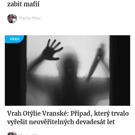
zabit mafií
Martin Miko
Vrah Otýlie Vranské: Případ, který trvalo
vyřešit neuvěřitelných devadesát let