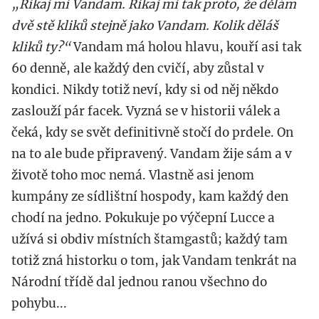
„Řikaj mi Vandam. Řikaj mi tak proto, že dělám
dvě stě kliků stejně jako Vandam. Kolik děláš
kliků ty?“
Vandam má holou hlavu, kouří asi tak
60 denně, ale každý den cvičí, aby zůstal v
kondici. Nikdy totiž neví, kdy si od něj někdo
zaslouží pár facek. Vyzná se v historii válek a
čeká, kdy se svět definitivně stočí do prdele. On
na to ale bude připravený. Vandam žije sám a v
životě toho moc nemá. Vlastně asi jenom
kumpány ze sídlištní hospody, kam každý den
chodí na jedno. Pokukuje po výčepní Lucce a
užívá si obdiv místních štamgastů; každý tam
totiž zná historku o tom, jak Vandam tenkrát na
Národní třídě dal jednou ranou všechno do
pohybu...