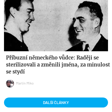
Příbuzní německého vůdce: Raději se
sterilizovali a změnili jména, za minulost
se stydí
Martin Miko
DALŠÍ ČLÁNKY