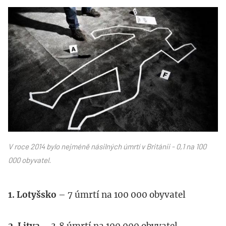
murder-
451752_1.jpg
V roce 2014 bylo nejméně násilných úmrtí v Británii - 0,1 na 100
000 obyvatel.
1. Lotyšsko
– 7 úmrtí na 100 000 obyvatel