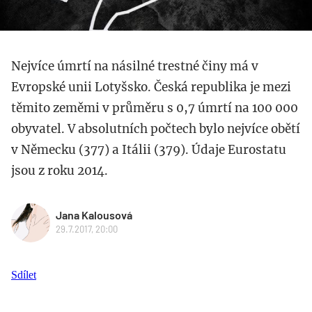
Nejvíce úmrtí na násilné trestné činy má v
Evropské unii Lotyšsko. Česká republika je mezi
těmito zeměmi v průměru s 0,7 úmrtí na 100 000
obyvatel. V absolutních počtech bylo nejvíce obětí
v Německu (377) a Itálii (379). Údaje Eurostatu
jsou z roku 2014.
Jana Kalousová
29.7.2017, 20:00
Sdílet