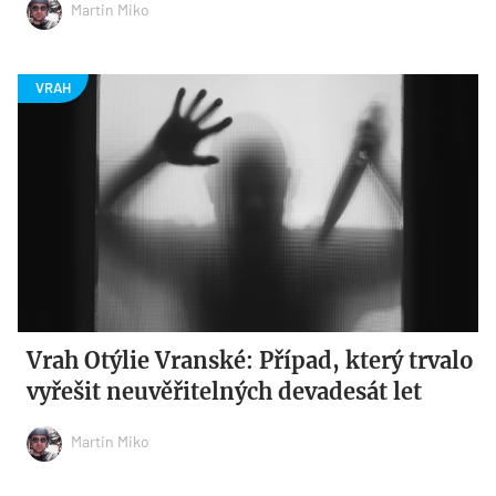
Martin Miko
Vrah Otýlie Vranské: Případ, který trvalo
vyřešit neuvěřitelných devadesát let
Martin Miko