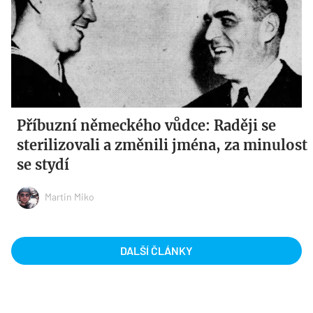
Příbuzní německého vůdce: Raději se
sterilizovali a změnili jména, za minulost
se stydí
Martin Miko
DALŠÍ ČLÁNKY