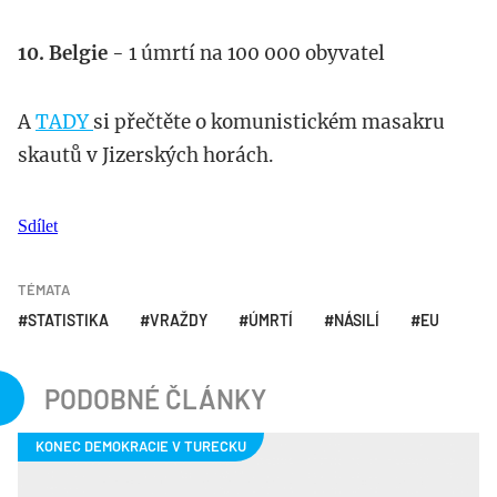
10. Belgie
- 1 úmrtí na 100 000 obyvatel
A
TADY
si přečtěte o komunistickém masakru
skautů v Jizerských horách.
Sdílet
TÉMATA
STATISTIKA
VRAŽDY
ÚMRTÍ
NÁSILÍ
EU
PODOBNÉ ČLÁNKY