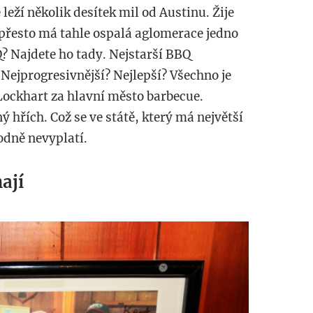
leží několik desítek mil od Austinu. Žije
e přesto má tahle ospalá aglomerace jedno
Q? Najdete ho tady. Nejstarší BBQ
Nejprogresivnější? Nejlepší? Všechno je
Lockhart za hlavní město barbecue.
ý hřích. Což se ve státě, který má největší
odně nevyplatí.
ají