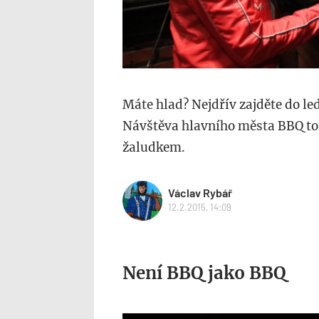
Máte hlad? Nejdřív zajděte do le
Návštěva hlavního města BBQ to
žaludkem.
Václav Rybář
12.2.2015, 14:09
Není BBQ jako BBQ