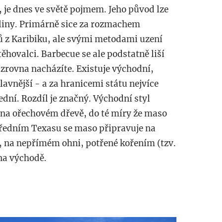
 je dnes ve světě pojmem. Jeho původ lze
tliny. Primárně sice za rozmachem
ů z Karibiku, ale svými metodami uzení
těhovalci. Barbecue se ale podstatně liší
e zrovna nacházíte. Existuje východní,
slavnější - a za hranicemi státu nejvíce
řední. Rozdíl je značný. Východní styl
na ořechovém dřevě, do té míry že maso
tředním Texasu se maso připravuje na
na nepřímém ohni, potřené kořením (tzv.
na východě.