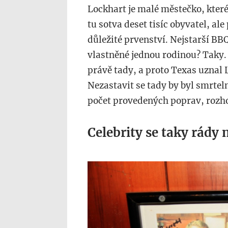
Lockhart je malé městečko, které 
tu sotva deset tisíc obyvatel, al
důležité prvenství. Nejstarší BB
vlastněné jednou rodinou? Taky. 
právě tady, a proto Texas uznal 
Nezastavit se tady by byl smrteln
počet provedených poprav, rozh
Celebrity se taky rády n
img_3015.jpg