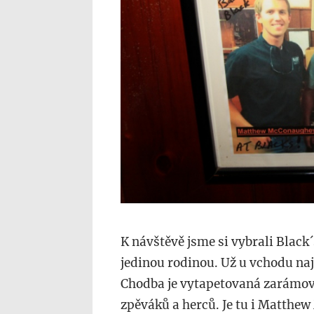
K návštěvě jsme si vybrali Black
jedinou rodinou. Už u vchodu najd
Chodba je vytapetovaná zarámova
zpěváků a herců. Je tu i Matthe