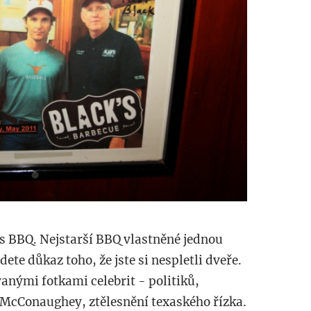
´s BBQ. Nejstarší BBQ vlastněné jednou
ete důkaz toho, že jste si nespletli dveře.
nými fotkami celebrit - politiků,
w McConaughey, ztělesnění texaského řízka.