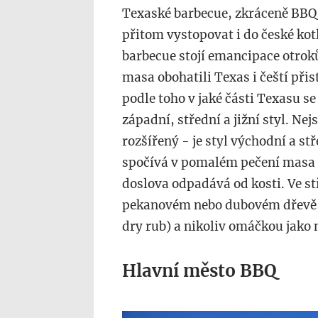
Texaské barbecue, zkráceně BBQ,
přitom vystopovat i do české ko
barbecue stojí emancipace otrok
masa obohatili Texas i čeští přis
podle toho v jaké části Texasu s
západní, střední a jižní styl. Nej
rozšířený - je styl východní a st
spočívá v pomalém pečení masa 
doslova odpadává od kosti. Ve s
pekanovém nebo dubovém dřevě, 
dry rub) a nikoliv omáčkou jako 
Hlavní město BBQ