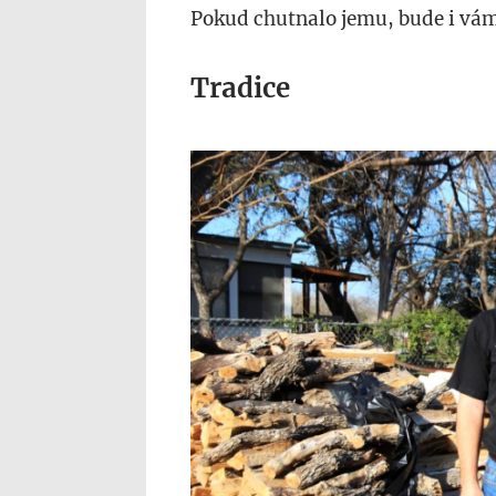
Pokud chutnalo jemu, bude i vá
Tradice
img_3077.jpg