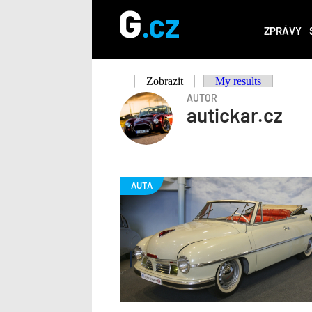
ZPRÁVY
Zobrazit
(aktivní záložka)
My results
Hlavní
AUTOR
autickar.cz
záložky