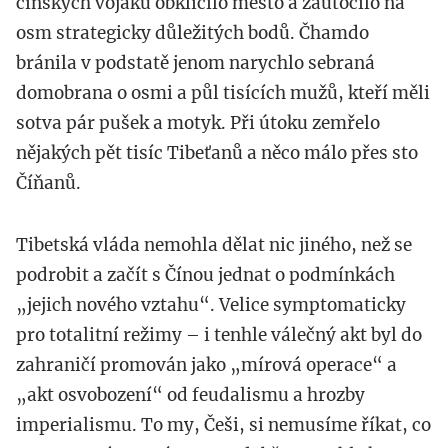
čínských vojáků obklíčilo město a zaútočilo na
osm strategicky důležitých bodů. Čhamdo
bránila v podstatě jenom narychlo sebraná
domobrana o osmi a půl tisících mužů, kteří měli
sotva pár pušek a motyk. Při útoku zemřelo
nějakých pět tisíc Tibeťanů a něco málo přes sto
Číňanů.
Tibetská vláda nemohla dělat nic jiného, než se
podrobit a začít s Čínou jednat o podmínkách
„jejich nového vztahu“. Velice symptomaticky
pro totalitní režimy – i tenhle válečný akt byl do
zahraničí promován jako „mírová operace“ a
„akt osvobození“ od feudalismu a hrozby
imperialismu. To my, Češi, si nemusíme říkat, co