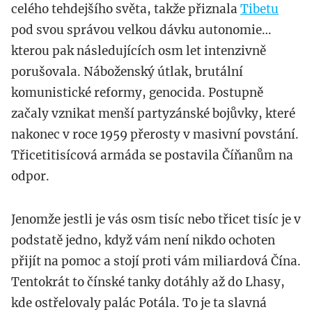
celého tehdejšího světa, takže přiznala
Tibetu
pod svou správou velkou dávku autonomie…
kterou pak následujících osm let intenzivně
porušovala. Náboženský útlak, brutální
komunistické reformy, genocida. Postupně
začaly vznikat menší partyzánské bojůvky, které
nakonec v roce 1959 přerosty v masivní povstání.
Třicetitisícová armáda se postavila Číňanům na
odpor.
Jenomže jestli je vás osm tisíc nebo třicet tisíc je v
podstatě jedno, když vám není nikdo ochoten
přijít na pomoc a stojí proti vám miliardová Čína.
Tentokrát to čínské tanky dotáhly až do Lhasy,
kde ostřelovaly palác Potála. To je ta slavná