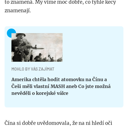
to znamená. My víme moc dobře, co tyhle kecy
znamenají.
MOHLO BY VÁS ZAJÍMAT
Amerika chtěla hodit atomovku na Čínu a
Češi měli vlastní MASH aneb Co jste možná
nevěděli o korejské válce
Čína si dobře uvědomovala, že na ni hledí oči