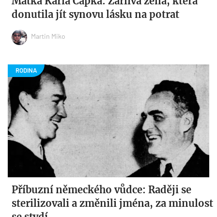
Matka Karla Čapka: Žárlivá žena, která
donutila jít synovu lásku na potrat
Martin Miko
Příbuzní německého vůdce: Raději se
sterilizovali a změnili jména, za minulost
se stydí