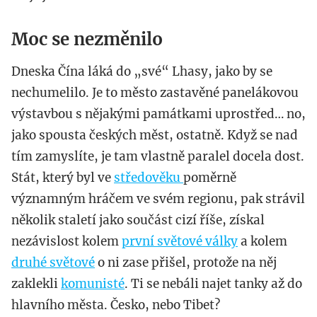
Moc se nezměnilo
Dneska Čína láká do „své“ Lhasy, jako by se
nechumelilo. Je to město zastavěné panelákovou
výstavbou s nějakými památkami uprostřed… no,
jako spousta českých měst, ostatně. Když se nad
tím zamyslíte, je tam vlastně paralel docela dost.
Stát, který byl ve
středověku
poměrně
významným hráčem ve svém regionu, pak strávil
několik staletí jako součást cizí říše, získal
nezávislost kolem
první světové války
a kolem
druhé světové
o ni zase přišel, protože na něj
zaklekli
komunisté
. Ti se nebáli najet tanky až do
hlavního města. Česko, nebo Tibet?