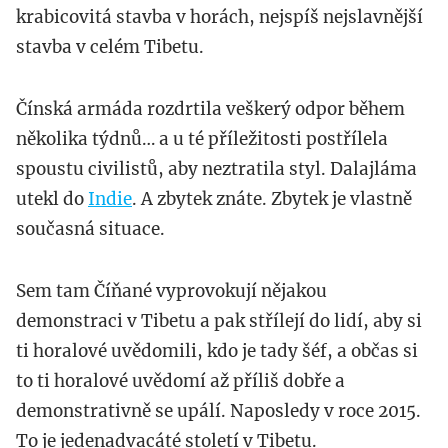
krabicovitá stavba v horách, nejspíš nejslavnější
stavba v celém Tibetu.
Čínská armáda rozdrtila veškerý odpor během
několika týdnů… a u té příležitosti postřílela
spoustu civilistů, aby neztratila styl. Dalajláma
utekl do
Indie
. A zbytek znáte. Zbytek je vlastně
současná situace.
Sem tam Číňané vyprovokují nějakou
demonstraci v Tibetu a pak střílejí do lidí, aby si
ti horalové uvědomili, kdo je tady šéf, a občas si
to ti horalové uvědomí až příliš dobře a
demonstrativně se upálí. Naposledy v roce 2015.
To je jedenadvacáté století v Tibetu.