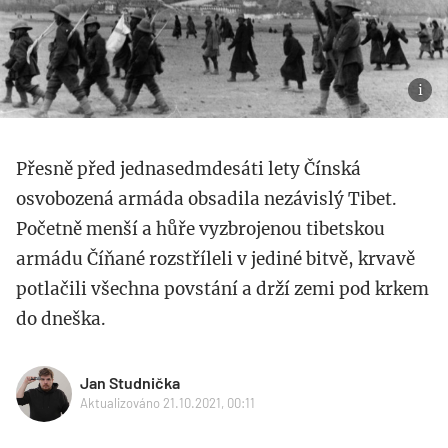
Přesně před jednasedmdesáti lety Čínská
osvobozená armáda obsadila nezávislý Tibet.
Početně menší a hůře vyzbrojenou tibetskou
armádu Číňané rozstříleli v jediné bitvě, krvavě
potlačili všechna povstání a drží zemi pod krkem
do dneška.
Jan Studnička
Aktualizováno 21.10.2021, 00:11