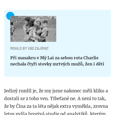
MOHLO BY VÁS ZAJÍMAT
Při masakru v Mỹ Lai za sebou rota Charlie
nechala čtyři stovky mrtvých mužů, žen i dětí
Jediný rozdíl je, že my jsme nakonec měli kliku a
dostali se z toho ven. Tibeťané ne. A není to tak,
že by Čína za ta léta nějak extra vyměkla, zrovna
letos vyšla hrozivá studie od analytiků, kterým