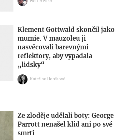
Martin Miko
Klement Gottwald skončil jako
mumie. V mauzoleu ji
nasvěcovali barevnými
reflektory, aby vypadala
„lidsky“
Kateřina Horáková
Ze zloděje udělali boty: George
Parrott nenašel klid ani po své
smrti