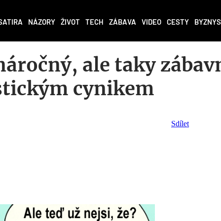
SATIRA
NÁZORY
ŽIVOT
TECH
ZÁBAVA
VIDEO
CESTY
BYZNYS
náročný, ale taky zábav
astickým cynikem
Sdílet