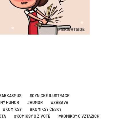
SARKASMUS
CYNICKÉ ILUSTRACE
RNÝ HUMOR
HUMOR
ZÁBAVA
KOMIKSY
KOMIKSY ČESKY
OTA
KOMIKSY O ŽIVOTĚ
KOMIKSY O VZTAZÍCH