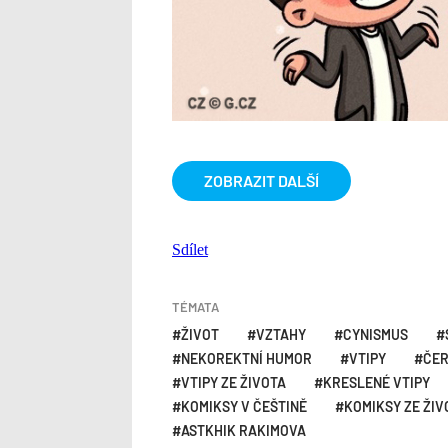
ZOBRAZIT DALŠÍ
Sdílet
TÉMATA
ŽIVOT
VZTAHY
CYNISMUS
NEKOREKTNÍ HUMOR
VTIPY
ČE
VTIPY ZE ŽIVOTA
KRESLENÉ VTIPY
KOMIKSY V ČEŠTINĚ
KOMIKSY ZE ŽIV
ASTKHIK RAKIMOVA