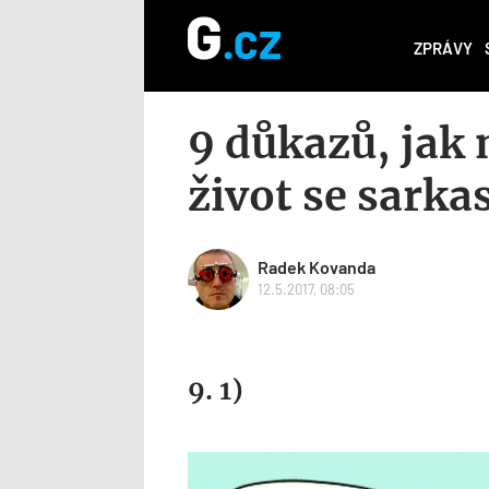
ZPRÁVY
9 důkazů, jak 
život se sark
Radek Kovanda
12.5.2017, 08:05
9. 1)