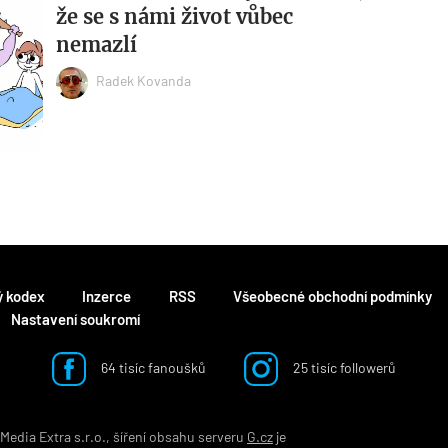
že se s námi život vůbec
nemazlí
Radek Kovanda
ý kodex
Inzerce
RSS
Všeobecné obchodní podmínky
Nastavení soukromí
64 tisíc fanoušků
25 tisíc followerů
edia Extra s.r.o., šíření obsahu serveru
G.cz
je