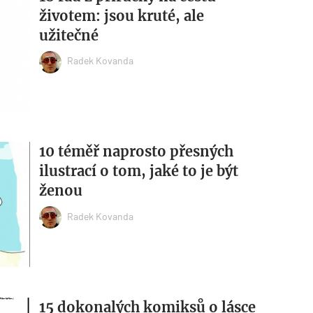
životem: jsou kruté, ale
užitečné
Radek Kovanda
10 téměř naprosto přesných
ilustrací o tom, jaké to je být
ženou
Radek Kovanda
15 dokonalých komiksů o lásce