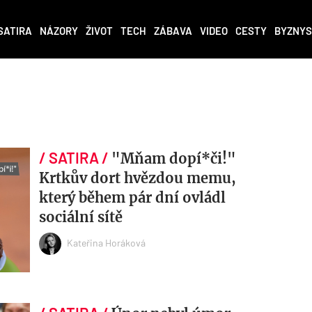
SATIRA
NÁZORY
ŽIVOT
TECH
ZÁBAVA
VIDEO
CESTY
BYZNYS
"Mňam dopí*či!"
Krtkův dort hvězdou memu,
který během pár dní ovládl
sociální sítě
Kateřina Horáková