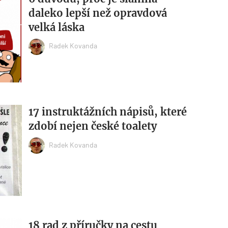
daleko lepší než opravdová
velká láska
Radek Kovanda
17 instruktážních nápisů, které
zdobí nejen české toalety
Radek Kovanda
18 rad z příručky na cestu