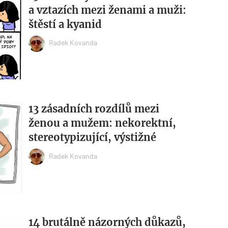
a vztazích mezi ženami a muži:
štěstí a kyanid
Radek Kovanda
13 zásadních rozdílů mezi
ženou a mužem: nekorektní,
stereotypizující, výstižné
Radek Kovanda
14 brutálně názorných důkazů,