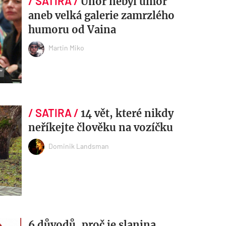
Únor nebyl úmor
aneb velká galerie zamrzlého
humoru od Vaina
Martin Miko
14 vět, které nikdy
neříkejte člověku na vozíčku
Dominik Landsman
6 důvodů, proč je slanina