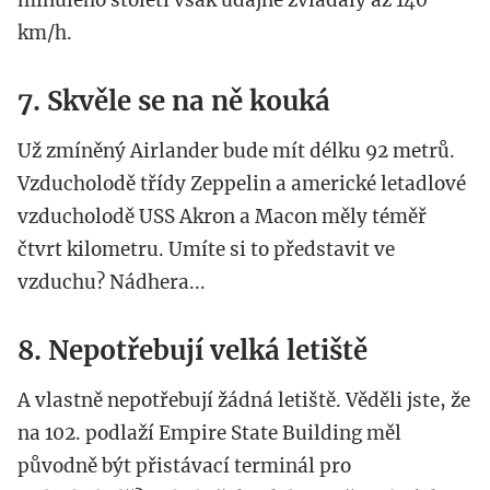
minulého století však údajně zvládaly až 140
km/h.
7. Skvěle se na ně kouká
Už zmíněný Airlander bude mít délku 92 metrů.
Vzducholodě třídy Zeppelin a americké letadlové
vzducholodě USS Akron a Macon měly téměř
čtvrt kilometru. Umíte si to představit ve
vzduchu? Nádhera...
8. Nepotřebují velká letiště
A vlastně nepotřebují žádná letiště. Věděli jste, že
na 102. podlaží Empire State Building měl
původně být přistávací terminál pro