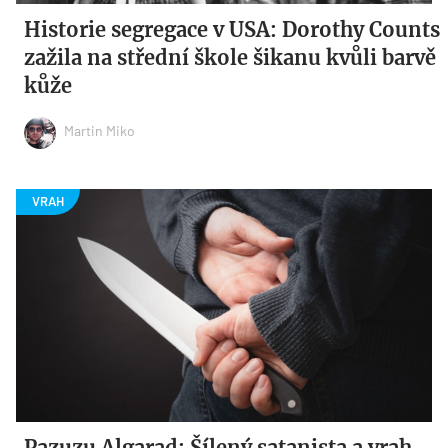
Historie segregace v USA: Dorothy Counts
zažila na střední škole šikanu kvůli barvě
kůže
Martin Miko
Pazuzu Algarad: Šílený satanista a vrah,