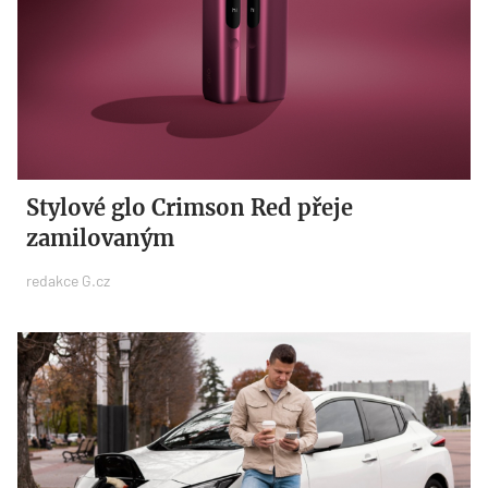
Stylové glo Crimson Red přeje
zamilovaným
redakce G.cz