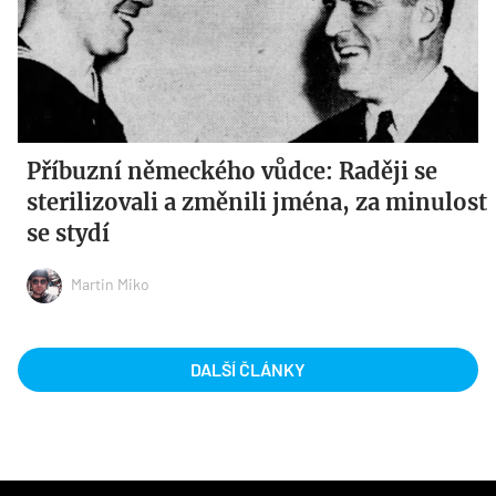
Příbuzní německého vůdce: Raději se
sterilizovali a změnili jména, za minulost
se stydí
Martin Miko
DALŠÍ ČLÁNKY