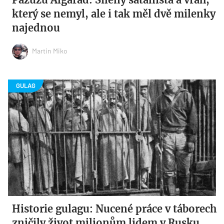
který se nemyl, ale i tak měl dvě milenky
najednou
Martin Miko
Historie gulagu: Nucené práce v táborech
zničily život milionům lidem v Rusku