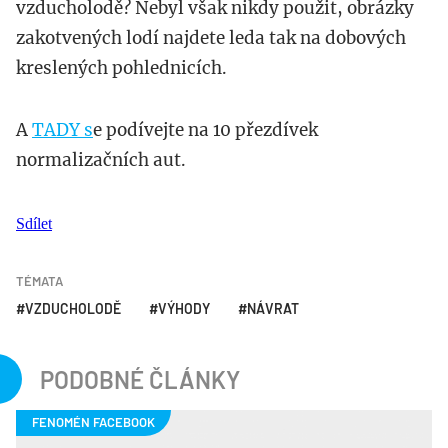
vzducholodě? Nebyl však nikdy použit, obrázky
zakotvených lodí najdete leda tak na dobových
kreslených pohlednicích.
A
TADY s
e podívejte na 10 přezdívek
normalizačních aut.
Sdílet
TÉMATA
VZDUCHOLODĚ
VÝHODY
NÁVRAT
PODOBNÉ ČLÁNKY