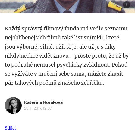
Každý správný filmový fanda má vedle seznamu
nejoblíbenějších filmů také list snímků, které
jsou výborné, silné, užil si je, ale už je s díky
nikdy nechce vidět znovu - prostě proto, že už by
to podruhé nemusel psychicky zvládnout. Pokud
se vyžíváte v mučení sebe sama, můžete zkusit
pár takových počinů z našeho žebříčku.
Kateřina Horáková
25.11.2017, 12:07
Sdílet