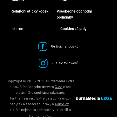
Redakční etický kodex
Všeobecné obchodní
podmínky
Inzerce
Cookies zásady
64 tisíc fanoušků
25 tisíc followerů
Copyright © 2015 ‐ 2026 BurdaMedia Extra
s.r.o., šíření obsahu serveru
G.cz
je bez
písemného souhlasu zakázáno.
Partneři serveru
Extra.cz
jsou
Favi.cz
-
nábytek
a
sedací soupravy
a
Aukro.cz
-
tržiště nejen pro
sběratelství
,
filatelii
a
numismatiku
.