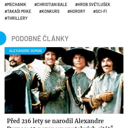
MECHANIK
CHRISTIAN BALE
HROB SVĚTLUŠEK
TAKAŠI MIIKE
KONKURS
HORORY
SCI-FI
THRILLERY
PODOBNÉ ČLÁNKY
Před 216 lety se narodil Alexandre