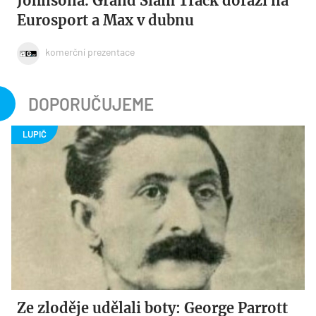
Johnsona. Grand Slam Track dorazí na
Eurosport a Max v dubnu
komerční prezentace
DOPORUČUJEME
Ze zloděje udělali boty: George Parrott