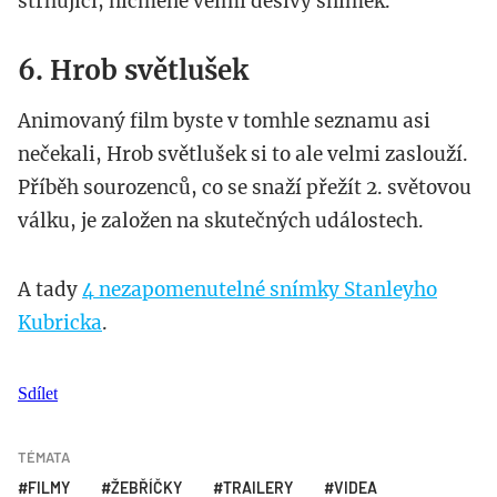
strhující, nicméně velmi děsivý snímek.
6. Hrob světlušek
Animovaný film byste v tomhle seznamu asi
nečekali, Hrob světlušek si to ale velmi zaslouží.
Příběh sourozenců, co se snaží přežít 2. světovou
válku, je založen na skutečných událostech.
A tady
4 nezapomenutelné snímky Stanleyho
Kubricka
.
Sdílet
TÉMATA
FILMY
ŽEBŘÍČKY
TRAILERY
VIDEA