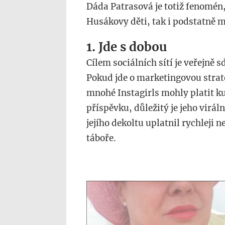
Dáda Patrasová je totiž fenomén,
Husákovy děti, tak i podstatně 
1. Jde s dobou
Cílem sociálních sítí je veřejně s
Pokud jde o marketingovou strate
mnohé Instagirls mohly platit ku
příspěvku, důležitý je jeho viráln
jejího dekoltu uplatnil rychleji
táboře.
dada_1.png