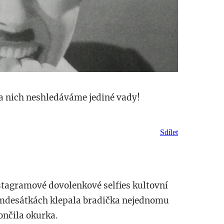
a nich neshledáváme jediné vady!
Sdílet
stagramové dovolenkové selfies kultovní
smdesátkách klepala bradička nejednomu
ončila okurka.