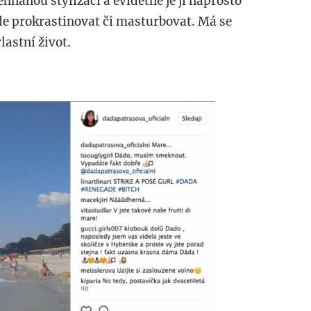
ehnanou stylizací a evidetně je jí naprosto
de prokrastinovat či masturbovat. Má se
lastní život.
017-