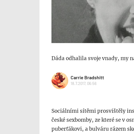
Dáda odhalila svoje vnady, my n
Carrie Bradshitt
18.7.2017, 06:56
Sociálními sítěmi prosvištěly in
české sexbomby, ze které se v o
puberťákovi, a bulváru rázem sk