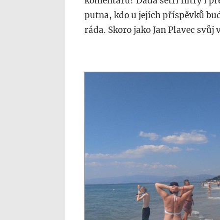
komentářů? Dáda šetří filtry i př
putna, kdo u jejích příspěvků bu
ráda. Skoro jako Jan Plavec svůj v
snimek_obrazovky_2
07-
17_v_15.57.12.png