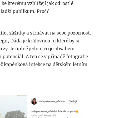
 ke kterému vzhlížejí jak odrostlé
mladší publikum. Proč?
dílet zážitky a strhávat na sebe pozornost.
gii, Dáda je královnou, u které by si
rzy. Je úplně jedno, co je obsahem
í potenciál. A ten se v případě fotografie
 než kapénková infekce na dětském letním