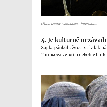
(Foto: poctivě ukradeno z interntetu)
4. Je kulturně nezávad
Zaplaťpánbůh, že se fotí v bikiná
Patrasová vyfotila dekolt v burk
dada_4.jpg