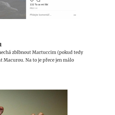
u
enechá zblbnout Martuccim (pokud tedy
t Macurou. Na to je přece jen málo