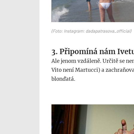
(Foto: Instagram: dadapatrasova_official)
3. Připomíná nám Ivet
Ale jenom vzdáleně. Určitě se n
Vito není Martucci) a zachraňova
blonďatá.
dada_3.jpg