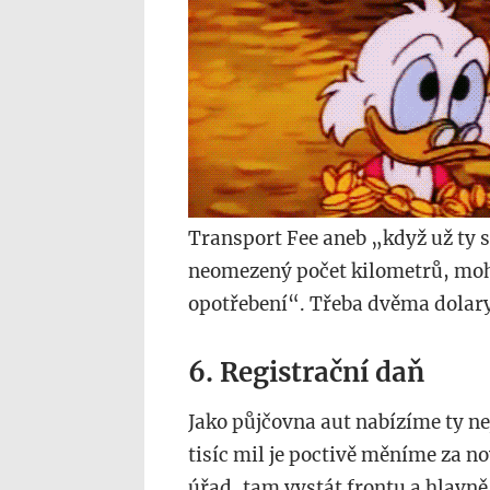
Transport Fee aneb „když už ty s
neomezený počet kilometrů, mohli
opotřebení“. Třeba dvěma dolary
6. Registrační daň
Jako půjčovna aut nabízíme ty nej
tisíc mil je poctivě měníme za 
úřad, tam vystát frontu a hlavně