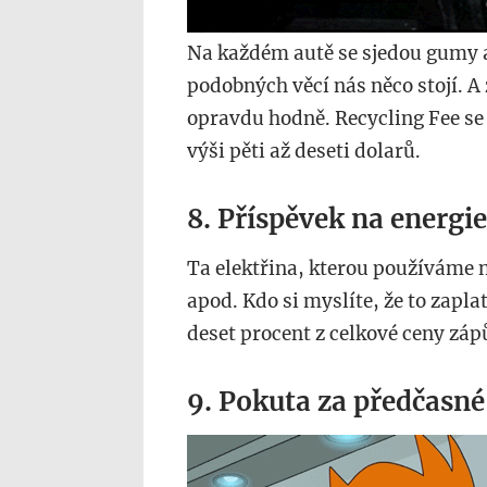
Na každém autě se sjedou gumy a
podobných věcí nás něco stojí. A 
opravdu hodně. Recycling Fee se 
výši pěti až deseti dolarů.
8. Příspěvek na energie
Ta elektřina, kterou používáme na
apod. Kdo si myslíte, že to zapla
deset procent z celkové ceny záp
9. Pokuta za předčasné
666.gif