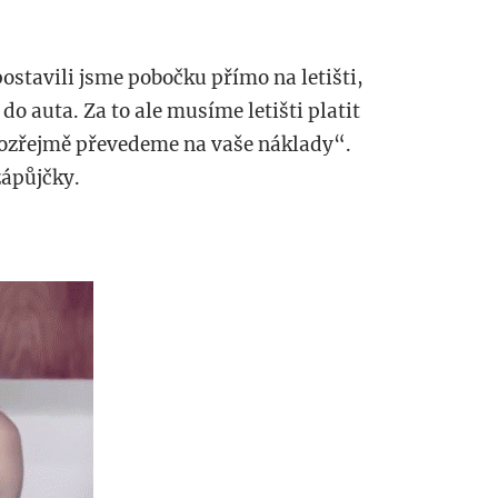
stavili jsme pobočku přímo na letišti,
o auta. Za to ale musíme letišti platit
mozřejmě převedeme na vaše náklady“.
zápůjčky.