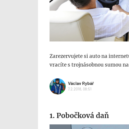
Zarezervujete si auto na interne
vracíte s trojnásobnou sumou na 
Václav Rybář
7.2.2018, 08:51
1. Pobočková daň