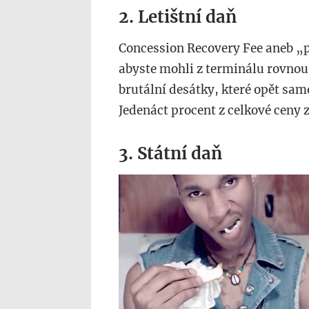
2. Letištní daň
Concession Recovery Fee aneb „po
abyste mohli z terminálu rovnou d
brutální desátky, které opět sa
Jedenáct procent z celkové ceny 
3. Státní daň
444.gif