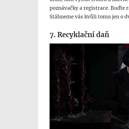
poznávačky a registrace. Buďte r
Stáhneme vás kvůli tomu jen o d
7. Recyklační daň
222.gif