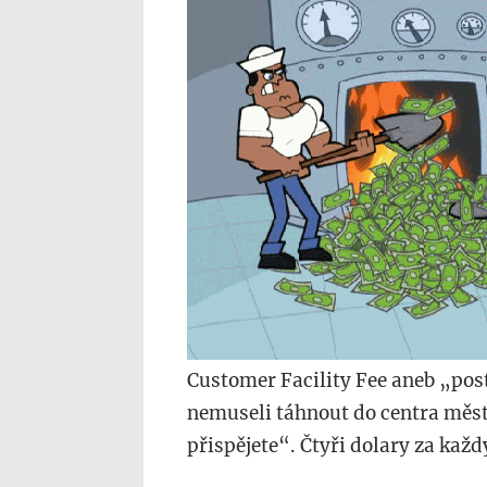
111.gif
Customer Facility Fee aneb „pos
nemuseli táhnout do centra měst
přispějete“. Čtyři dolary za každ