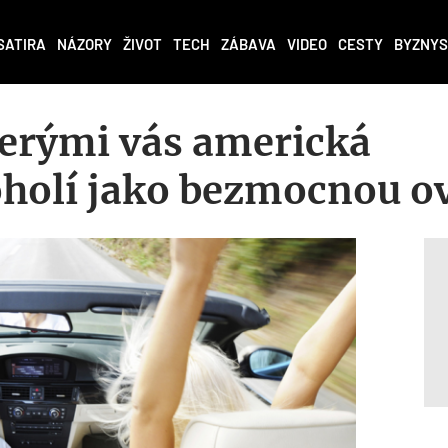
SATIRA
NÁZORY
ŽIVOT
TECH
ZÁBAVA
VIDEO
CESTY
BYZNYS
terými vás americká
oholí jako bezmocnou o