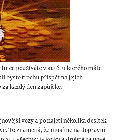
ilnice používáte v autě, u kterého máte
 byste trochu přispět na jejich
 za každý den zápůjčky.
novější vozy a po najetí několika desítek
nové. To znamená, že musíme na dopravní
 platit všechny ty kolky a drobné za nové