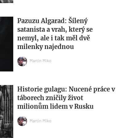
Pazuzu Algarad: Šílený
satanista a vrah, který se
nemyl, ale i tak měl dvě
milenky najednou
Martin Miko
Historie gulagu: Nucené práce v
táborech zničily život
milionům lidem v Rusku
Martin Miko