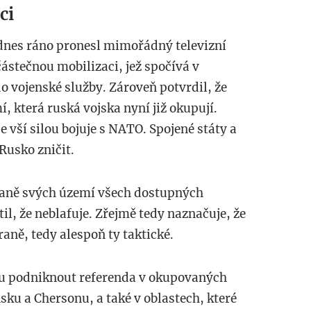
ci
dnes ráno pronesl mimořádný televizní
částečnou mobilizaci, jež spočívá v
 vojenské služby. Zároveň potvrdil, že
, která ruská vojska nyní již okupují.
 vší silou bojuje s NATO. Spojené státy a
 Rusko zničit.
raně svých území všech dostupných
il, že neblafuje. Zřejmě tedy naznačuje, že
raně, tedy alespoň ty taktické.
du podniknout referenda v okupovaných
sku a Chersonu, a také v oblastech, které