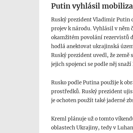
Putin vyhlásil mobiliza
Ruský prezident Vladimir Putin 
projev k národu. Vyhlásil v něm 
okamžitém povolání rezervistů do
hodlá anektovat ukrajinská území
Ruský prezident uvedl, že země se
jejich spojenci se podle něj snaží
Rusko podle Putina použije k ob
prostředků. Ruský prezident ujist
je ochoten použít také jaderné zb
Kreml plánuje už o tomto víken
oblastech Ukrajiny, tedy v Luhan