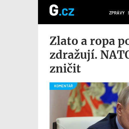
ZPRÁVY
Zlato a ropa p
zdražují. NATO
zničit