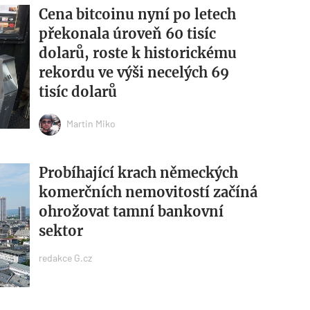
Cena bitcoinu nyní po letech
překonala úroveň 60 tisíc
dolarů, roste k historickému
rekordu ve výši necelých 69
tisíc dolarů
Martin Miko
Probíhající krach německých
komerčních nemovitostí začíná
ohrožovat tamní bankovní
sektor
redakce G.cz