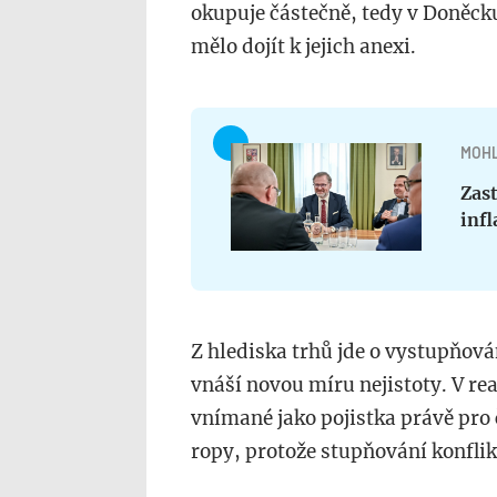
okupuje částečně, tedy v Doněck
mělo dojít k jejich anexi.
MOHL
Zast
infl
Z hlediska trhů jde o vystupňován
vnáší novou míru nejistoty. V rea
vnímané jako pojistka právě pro 
ropy, protože stupňování konfli