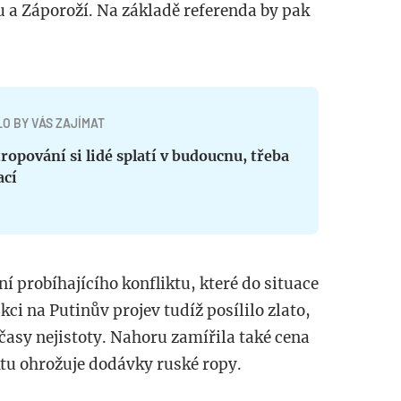
u a Záporoží. Na základě referenda by pak
O BY VÁS ZAJÍMAT
ropování si lidé splatí v budoucnu, třeba
ací
í probíhajícího konfliktu, které do situace
kci na Putinův projev tudíž posílilo zlato,
časy nejistoty. Nahoru zamířila také cena
ktu ohrožuje dodávky ruské ropy.