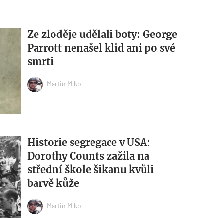
Ze zloděje udělali boty: George
Parrott nenašel klid ani po své
smrti
Martin Miko
Historie segregace v USA:
Dorothy Counts zažila na
střední škole šikanu kvůli
barvě kůže
Martin Miko